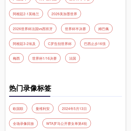
阿根廷2-1英格兰
2026美加墨世界
2026世界杯法国vs西班牙
世界杯半决赛
姆巴佩
阿根廷3-2埃及
C罗告别世界杯
巴西止步16强
梅西
世界杯1/16决赛
法国
热门录像标签
欧国联
曼维利安
2024年5月13日
全场录像回放
WTA罗马公开赛女单第4轮