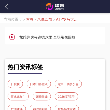
当前位置：
>
首页
>
录像回放
>
ATP罗马大师赛男单第3轮
兹维列夫vs达德尔里 全场录像回放
热门资讯标签
日职联
日本门将旅欧
意甲一共多少轮
莱比锡红牛
川崎前锋
2026/27意甲
广濑陆斗
神户胜利船
世界杯季军赛