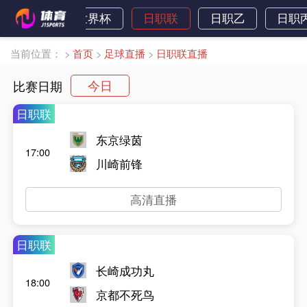
所有联赛
世界杯
日职联
日职乙
日职
当前位置：
>
首页
>
足球直播
>
日职联直播
今日
比赛日期
日职联
东京绿茵
17:00
川崎前锋
高清直播
日职联
长崎成功丸
18:00
京都不死鸟