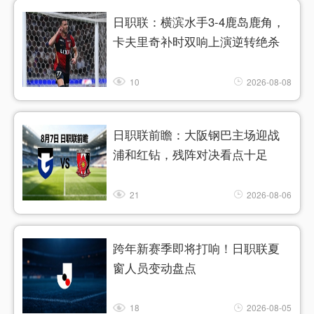
日职联：横滨水手3‑4鹿岛鹿角，
卡夫里奇补时双响上演逆转绝杀
10
2026-08-08
日职联前瞻：大阪钢巴主场迎战
浦和红钻，残阵对决看点十足
21
2026-08-06
跨年新赛季即将打响！日职联夏
窗人员变动盘点
18
2026-08-05