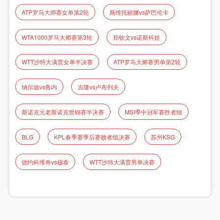
ATP罗马大师赛女单第2轮
斯维托丽娜vs萨巴伦卡
WTA1000罗马大师赛第3轮
郑钦文vs诺斯科娃
WTT沙特大满贯女单半决赛
ATP罗马大师赛男单第2轮
纳尔迪vs鲁内
吉隆vs卢布列夫
斯诺克元老斯诺克世锦赛半决赛
MSI季中冠军赛胜者组
BLG
KPL春季赛季后赛败者组决赛
苏州KSG
德约科维奇vs穆泰
WTT沙特大满贯男单决赛