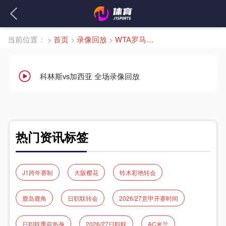
当前位置：
>
首页
>
录像回放
>
WTA罗马大师赛女单第3轮
科林斯vs加西亚 全场录像回放
热门资讯标签
J1跨年赛制
大阪樱花
铃木彩艳转会
鹿岛鹿角
日职联转会
2026/27意甲开赛时间
日职联季前热身
2026/27日职联
AC米兰