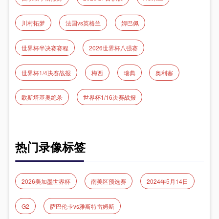
川村拓梦
法国vs英格兰
姆巴佩
世界杯半决赛赛程
2026世界杯八强赛
世界杯1/4决赛战报
梅西
瑞典
奥利塞
欧斯塔基奥绝杀
世界杯1/16决赛战报
热门录像标签
2026美加墨世界杯
南美区预选赛
2024年5月14日
G2
萨巴伦卡vs雅斯特雷姆斯