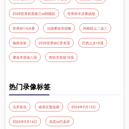
2026世界杯英格兰vs阿根廷
世界杯半决赛战报
世界杯1/4决赛
法国摩洛哥前瞻
阿根廷让二追三
梅西传射
2026世界杯C罗表现
巴西止步16强
摩洛哥晋级八强
西班牙晋级16强
热门录像标签
法罗群岛
南美区预选赛
2024年5月13日
2024年5月14日
高芙vs巴多萨