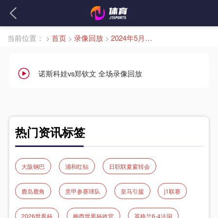
当前位置：
>
首页
>
录像回放
>
2024年5月12日
诺斯科娃vs郑钦文 全场录像回放
热门资讯标签
大阪钢巴
浦和红钻
日职联夏窗转会
鹿岛鹿角
意甲参赛球队
皇马引援
j1联赛
2026世界杯
梅西世界杯收官
英格兰6-4法国