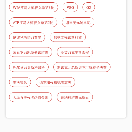
WTA罗马大师赛女单第3轮
PSG
G2
ATP罗马大师赛女单第2轮
谢里芙vs鲍里妮
纳波利塔诺vs贾里
郑钦文vs诺斯科娃
蒙泰罗vs凯茨曼诺维奇
高芙vs克里斯蒂安
托尔莫vs奥斯塔彭科
斯诺克元老斯诺克世锦赛半决赛
重庆狼队
德雷珀vs梅德韦杰夫
大坂直美vs卡萨特金娜
德约科维奇vs穆泰