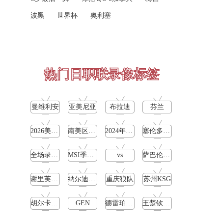
高芙vs克里斯蒂安 全场录像回放
05-15
科里蒂巴
VS
沙佩科恩斯
波黑
世界杯
奥利塞
托尔莫vs奥斯塔彭科 全场录像回放
05-15
高清直播
斯诺克元老斯诺克世锦赛半决赛 伊戈尔-费格雷多vs德拉戈 全场录像回放
05-14
08-09 08:00
巴西甲
穆纳尔vs诺里 全场录像回放
05-14
热门日职联录像标签
博塔弗戈
VS
弗鲁米嫩塞
MSI季中冠军赛胜者组 BLG vs T1 全场录像回放
05-14
高清直播
曼维利安
亚美尼亚
布拉迪
芬兰
KPL春季赛季后赛败者组决赛 重庆狼队 vs 苏州KSG 全场录像回放
05-14
08-09 18:00
中甲
胡尔卡奇vs纳达尔 全场录像回放
05-14
2026美加墨世界杯
南美区预选赛
2024年5月13日
塞伦多洛vs卡恰洛夫
延边龙鼎
VS
深圳青年人
斯瓦泰克vs普丁塞娃 全场录像回放
05-14
全场录像回放
MSI季中冠军赛败者组
vs
萨巴伦卡vs雅斯特雷姆斯
高清直播
MSI季中冠军赛胜者组 TES vs GEN 全场录像回放
05-14
谢里芙vs鲍里妮
纳尔迪vs鲁内
重庆狼队
苏州KSG
08-09 19:00
中超
河南队
VS
青岛西海岸
胡尔卡奇vs纳达尔
GEN
德雷珀vs梅德韦杰夫
王楚钦vs帕特里克-弗朗西斯卡