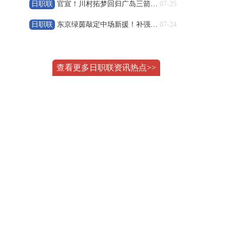
08-09 20:00
中超
日职联
官宣！川村拓梦回归广岛三箭补强中场
07-25
山东泰山
VS
天津津门虎
日职联
东京绿茵敲定中场新援！补强中场，全力冲刺下半程联赛
07-24
高清直播
08-09 22:00
巴西甲
查看更多日职联资讯热点>>
克鲁塞罗
VS
米拉索
高清直播
08-10 03:00
巴西甲
巴伊亚
VS
瓦斯科达伽马
高清直播
08-10 03:00
巴西甲
帕尔梅拉斯
VS
巴西国际