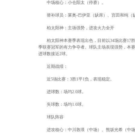
中场核心：小仓阳太（停赛）。
替补球员：莱奥-巴伊亚（缺席）、宫田和纯（
柏太阳神：主场强势，进攻火力全开
柏太阳神本赛季表现出色，目前以34场比赛17胜
季联赛冠军的有力争夺者。球队主场表现强势，本赛季
进球数接近2球。
近期战绩：
近5场比赛：3胜1平1负，表现稳定。
进球数：场均2.0球。
失球数：场均1.0球。
球队阵容
进攻核心：中川敦瑛（中场）、熊坂光希（中