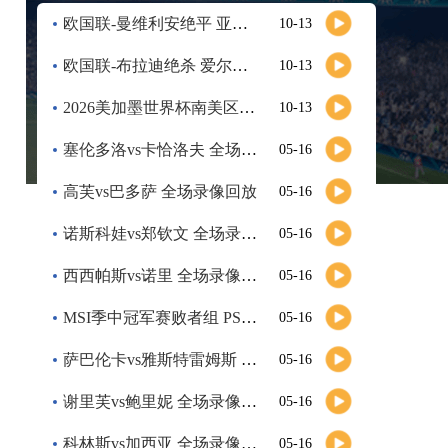
南京城市
VS
南通支云
欧国联-曼维利安绝平 亚美尼亚2-2法罗群岛
10-13
高清直播
欧国联-布拉迪绝杀 爱尔兰客场2-1逆转芬兰
10-13
08-08 19:35
中超
2026美加墨世界杯南美区预选赛第9轮全场集锦
10-13
浙江队
VS
武汉三镇
塞伦多洛vs卡恰洛夫 全场录像回放
05-16
高清直播
高芙vs巴多萨 全场录像回放
05-16
08-08 19:35
诺斯科娃vs郑钦文 全场录像回放
中超
05-16
大连英博
VS
辽宁铁人
西西帕斯vs诺里 全场录像回放
05-16
高清直播
MSI季中冠军赛败者组 PSG vs G2 全场录像回放
05-16
萨巴伦卡vs雅斯特雷姆斯 全场录像回放
05-16
08-08 20:00
中超
云南玉昆
VS
成都蓉城
谢里芙vs鲍里妮 全场录像回放
05-16
高清直播
科林斯vs加西亚 全场录像回放
05-16