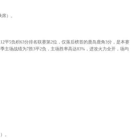
缺席）。
12平5负积63分排名联赛第2位，仅落后榜首的鹿岛鹿角3分，是本赛
主场战绩为7胜3平2负，主场胜率高达83%，进攻火力全开，场均
场）。