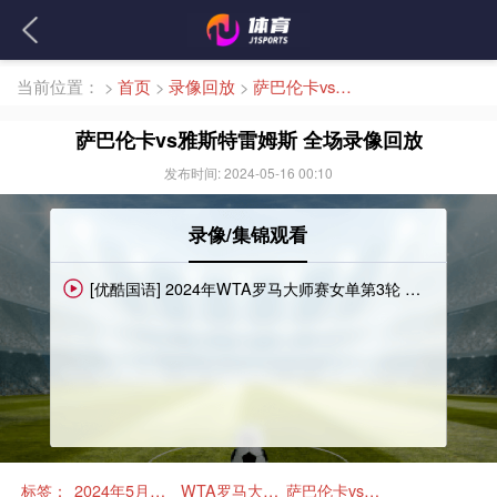
当前位置：
>
首页
>
录像回放
>
萨巴伦卡vs雅斯特雷姆斯 全场录像回放
萨巴伦卡vs雅斯特雷姆斯 全场录像回放
发布时间: 2024-05-16 00:10
录像/集锦观看
[优酷国语] 2024年WTA罗马大师赛女单第3轮 萨巴伦卡vs雅斯特雷姆斯 全场录像回放
标签：
2024年5月13日
WTA罗马大师赛女单第3轮
萨巴伦卡vs雅斯特雷姆斯