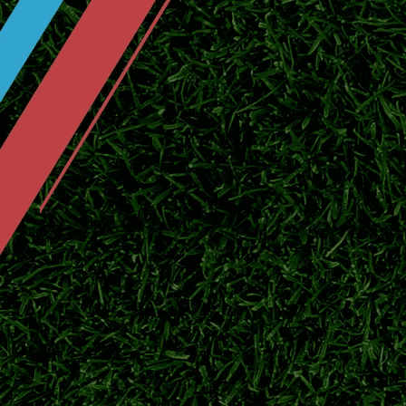
队下半程联赛争冠。
伊东纯也VS前田大然！日本两大前锋
2026美加墨世界杯落下帷幕，伊东纯也与前
俱乐部新赛季赛场表现。
大阪钢巴夏窗阵容全面更新！8月7日
2026/27跨年日职联开赛在即，盘点大阪
情况与新赛季争冠目标。
大阪钢巴最新资
2026日职联前瞻：新赛季8月7日揭幕
2026/27赛季日职联正式开启跨年赛制，北