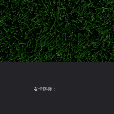
战浦和红钻，两场强强对话拉开J1联赛新赛季大幕
202
日职联J1改制新赛季前瞻：格局全面洗
日职联正式开启秋春跨年改制时代，新赛季J
解析联赛争冠、中游抢分与保级整体格局。
日职联J1实力格局深度解析
深度解析日职联J1长期联赛格局、豪门梯队
友情链接：
大迫勇也：日职联实力派本土核心，日
详解大迫勇也职业生涯，2009年鹿岛鹿角出
三十余粒国家队进球与2026赛季赛场状态。