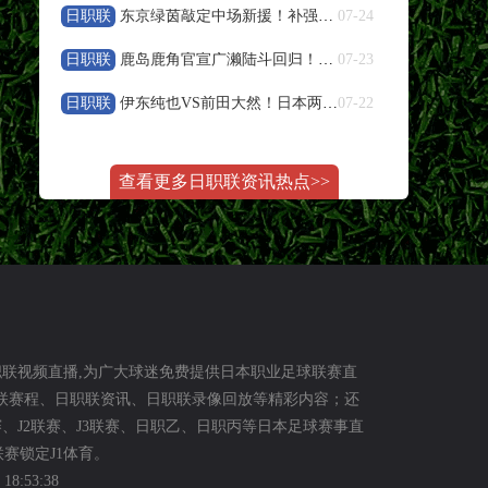
日职联
东京绿茵敲定中场新援！补强中场，全力冲刺下半程联赛
07-24
08-08 20:00
中超
日职联
鹿岛鹿角官宣广濑陆斗回归！补强防线冲击日职联冠军
07-23
云南玉昆
VS
成都蓉城
日职联
伊东纯也VS前田大然！日本两大前锋特点与前景解析
07-22
高清直播
08-08 20:00
中甲
查看更多日职联资讯热点>>
定南赣联
VS
大连鲲城
高清直播
08-09 03:00
巴西甲
格雷米奥
VS
圣保罗
职联视频直播,为广大球迷免费提供日本职业足球联赛直
职联赛程、日职联资讯、日职联录像回放等精彩内容；还
高清直播
赛、J2联赛、J3联赛、日职乙、日职丙等日本足球赛事直
赛锁定J1体育。
08-09 05:30
巴西甲
8:53:38