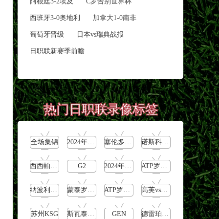
阿根廷3-2埃及
C罗告别世界杯
西班牙3-0奥地利
加拿大1-0南非
葡萄牙晋级
日本vs瑞典战报
日职联新赛季前瞻
热门日职联录像标签
全场集锦
2024年5月13日
塞伦多洛vs卡恰洛夫
诺斯科娃vs郑钦文
西西帕斯vs诺里
G2
2024年5月11日
ATP罗马大师赛女单第2轮
纳波利塔诺vs贾里
蒙泰罗vs凯茨曼诺维奇
ATP罗马大师赛男单第2轮
高芙vs克里斯蒂安
苏州KSG
斯瓦泰克vs普丁塞娃
GEN
德雷珀vs梅德韦杰夫