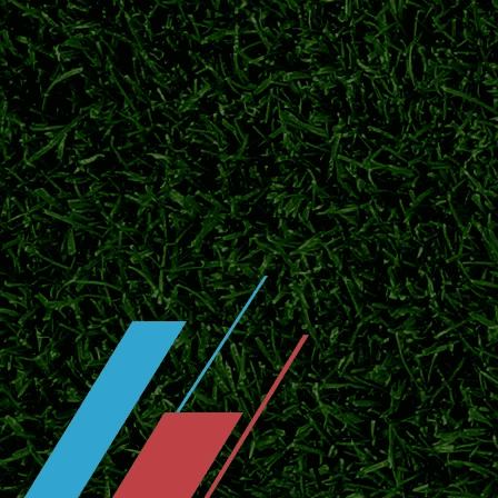
2026日职联临近开赛，横滨水手投入季前热
官宣！川村拓梦回归广岛三箭补强中场
北京时间7月25日官方消息，日本中场川村拓
赛。
东京绿茵敲定中场新援！补强中场，全
2026日职联夏窗持续运作，东京绿茵签下实
鹿岛鹿角官宣广濑陆斗回归！补强防线
日职联豪门鹿岛鹿角正式签下后卫广濑陆斗，