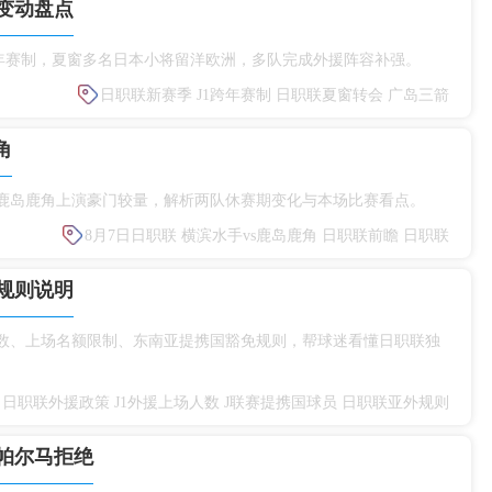
变动盘点
赛启用跨年赛制，夏窗多名日本小将留洋欧洲，多队完成外援阵容补强。
日职联新赛季
J1跨年赛制
日职联夏窗转会
广岛三箭
角
s鹿岛鹿角上演豪门较量，解析两队休赛期变化与本场比赛看点。
8月7日日职联
横滨水手vs鹿岛鹿角
日职联前瞻
日职联
规则说明
人数、上场名额限制、东南亚提携国豁免规则，帮球迷看懂日职联独
日职联外援政策
J1外援上场人数
J联赛提携国球员
日职联亚外规则
帕尔马拒绝