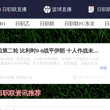
日职联直播
篮球直播
日职
B1
日职乙
日职联
日职联FC东京
日
日职联广岛三箭
日职联横滨水手
日职
世界杯G组第二轮 比利时0-0战平伊朗 十人作战未能取胜
世界杯G组第二轮焦点战，比利时对阵伊朗。比利时下半场染红十人作
果最终0-0闷平伊朗。本文带来完整赛况、攻防数据、关键判罚及 ...
详情
2026-06-22 16:02:13
时0-0伊朗
世界杯G组
伊朗战报
日职联资讯推荐