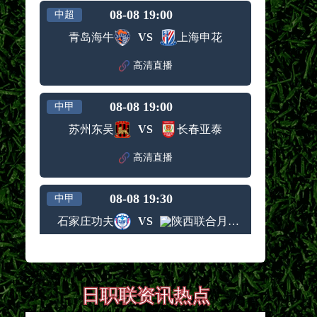
08-08 19:00
中超
青岛海牛
VS
上海申花
高清直播
08-08 19:00
中甲
苏州东吴
VS
长春亚泰
高清直播
08-08 19:30
中甲
石家庄功夫
VS
陕西联合月亮泊队
高清直播
08-08 19:30
中甲
日职联资讯热点
梅州客家
VS
佛山南狮