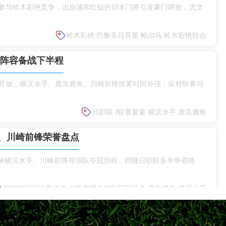
参与铃木彩艳竞争，出自浦和红钻的日本门将引发豪门哄抢，尤文
铃木彩艳
巴黎圣日耳曼
帕尔马
铃木彩艳转会
整阵容备战下半程
式开放，横滨水手、鹿岛鹿角、川崎前锋抓紧时间补强，应对联赛与
日职联
J联赛夏窗
横滨水手
鹿岛鹿角
、川崎前锋荣誉盘点
详解横滨水手、川崎前锋等强队夺冠历程，回顾日职联多年争霸格
日职联冠军次数排名
J1联赛哪个球队冠军最多
鹿岛鹿角
横滨水手
新赛季亚冠资格