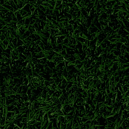
鹿岛鹿角
广濑陆斗
日职联转会
神户胜利船
特点与前景解析
田大然代表日本队出战大赛。对比两名锋线球员技术风格，展望二人
伊东纯也
前田大然
日本前锋
2026世界杯
迎战浦和红钻开启新赛季
钢巴夏窗人员变动、海外青训新星动态，详解揭幕战对阵浦和红钻的备战
讯
2026-27日职联大阪钢巴
大阪钢巴夏窗转会
大阪钢巴VS浦和红钻
 强强对决开启新征程
京时间8月7日迎来新赛季揭幕战，横滨水手对阵鹿岛鹿角、大阪钢巴迎