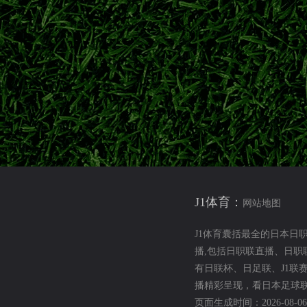
。
6/27日职联
日职联揭幕战
横滨水手vs鹿岛鹿角
大阪钢巴VS浦和红钻
牌
1赛程、外援、升降级规则全面调整。本文深度解读改制核心变化，
日职联
J1联赛改制
日职联新赛季前瞻
日职联争冠保级格局
J1体育：
划分、各队攻防特质、整体战术体系以及亚洲赛场竞争力。
网站地图
日职联
j1联赛
日职联球队实力
日职联战术风格
J1体育囊括最全的日本日
播,包括日职联直播、日
本足坛长期标杆球员
有日联杯、日足联、J1联
播精彩呈现，看日本足球联
道、七年德甲留洋经历，2021回归效力神户胜利船，包含技术特点、
页面生成时间：2026-08-06 1