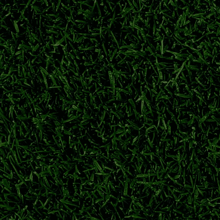
身备战。球队积极调整阵容，目标在跨年赛季争夺亚冠参赛席位。
横滨水手
日职联
j1联赛
日职联季前热身
梦离开萨尔茨堡红牛，永久转会重返广岛三箭，旅欧球员回归J联
川村拓梦
广岛三箭
日职联转会
萨尔茨堡红牛
力冲刺下半程联赛
力派中场柴户海，充实中场轮换厚度，备战联赛下半程关键赛程。
东京绿茵
东京绿茵转会
东京绿茵补强
日职联夏窗
冲击日职联冠军
球员从神户胜利船重返老东家。经验丰富的本土后卫加盟，助力球