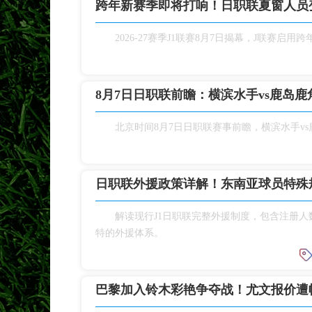
跨年新赛季即将打响！日职联夏窗人员
2026‑27赛季J1联赛8月7日揭幕，J联
8月7日日职联前瞻：横滨水手vs鹿岛鹿
北京时间8月7日日职联赛事前瞻，横滨水手v
日职联外援政策详解！东南亚球员特殊
解读现行J1日职联完整外援制度，包含注册
特的外援体系。
巴黎加入铃木彩艳争夺战！尤文报价遭