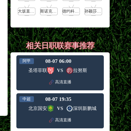
大坂直美vs卡萨特金娜
斯诺克元老斯诺克世锦赛1/4决赛
德约科维奇vs穆泰
孙颖莎vs王艺迪
相关日职联赛事推荐
08-07 06:00
阿甲
圣塔菲联
VS
拉努斯
高清直播
08-07 19:35
中超
北京国安
VS
深圳新鹏城
高清直播