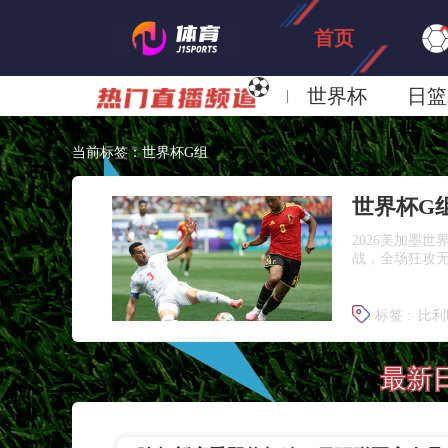
首页
世界杯
日篮
日职联大阪钢巴
当前标签：世界杯G组
2026美加墨
战，全场狂攻无
标签 :
比利
比利时vs
最新