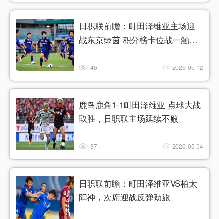
日职联前瞻：町田泽维亚主场迎
战东京绿茵 积分榜卡位战一触即
发
46
2026-05-12
鹿岛鹿角1-1町田泽维亚 点球大战
取胜，日职联主场延续不败
37
2026-05-04
日职联前瞻：町田泽维亚VS柏太
阳神，次席迎战反弹劲旅