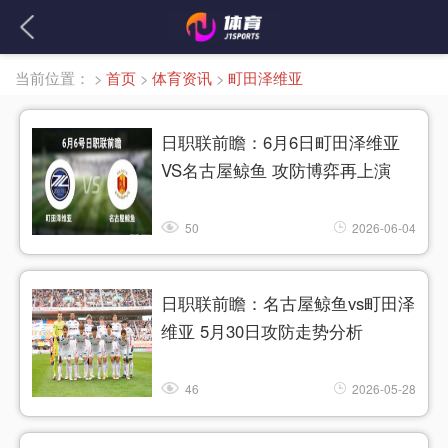
当前位置：
>
首页
>
体育资讯
>
町田泽维亚
日职联前瞻：6月6日町田泽维亚
VS名古屋鲸鱼 攻防博弈再上演
50
2026-06-04
日职联前瞻：名古屋鲸鱼vs町田泽
维亚 5月30日攻防走势分析
46
2026-05-28