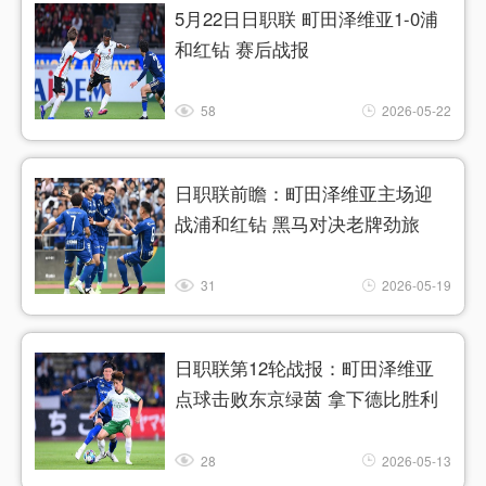
5月22日日职联 町田泽维亚1-0浦
和红钻 赛后战报
58
2026-05-22
日职联前瞻：町田泽维亚主场迎
战浦和红钻 黑马对决老牌劲旅
31
2026-05-19
日职联第12轮战报：町田泽维亚
点球击败东京绿茵 拿下德比胜利
28
2026-05-13