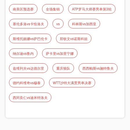
南美区预选赛
全场集锦
ATP罗马大师赛男单第3轮
塞伦多洛vs卡恰洛夫
vs
科林斯vs加西亚
斯维托丽娜vs萨巴伦卡
郑钦文vs诺斯科娃
纳尔迪vs鲁内
萨卡里vs加里宁娜
兹维列夫vs达德尔里
重庆狼队
西西帕斯vs施特鲁夫
德约科维奇vs穆泰
WTT沙特大满贯男单决赛
西冈良仁vs迪米特洛夫