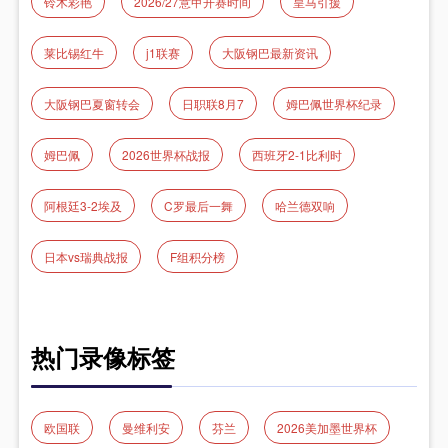
铃木彩艳
2026/27意甲开赛时间
皇马引援
莱比锡红牛
j1联赛
大阪钢巴最新资讯
大阪钢巴夏窗转会
日职联8月7
姆巴佩世界杯纪录
姆巴佩
2026世界杯战报
西班牙2-1比利时
阿根廷3-2埃及
C罗最后一舞
哈兰德双响
日本vs瑞典战报
F组积分榜
热门录像标签
欧国联
曼维利安
芬兰
2026美加墨世界杯