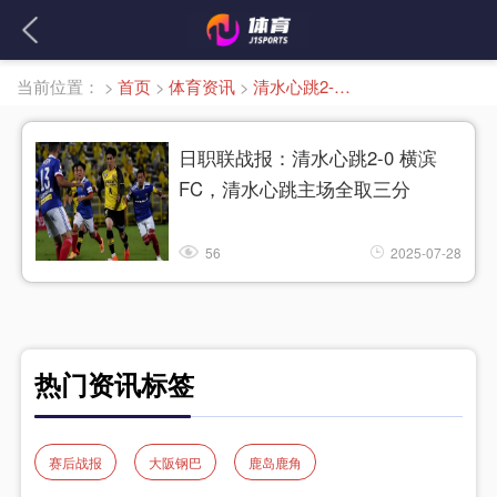
当前位置：
>
首页
>
体育资讯
>
清水心跳2-0 横滨 FC
日职联战报：清水心跳2-0 横滨
FC，清水心跳主场全取三分
56
2025-07-28
热门资讯标签
赛后战报
大阪钢巴
鹿岛鹿角