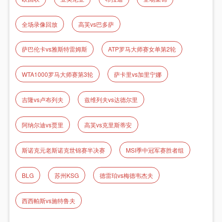
全场录像回放
高芙vs巴多萨
萨巴伦卡vs雅斯特雷姆斯
ATP罗马大师赛女单第2轮
WTA1000罗马大师赛第3轮
萨卡里vs加里宁娜
吉隆vs卢布列夫
兹维列夫vs达德尔里
阿纳尔迪vs贾里
高芙vs克里斯蒂安
斯诺克元老斯诺克世锦赛半决赛
MSI季中冠军赛胜者组
BLG
苏州KSG
德雷珀vs梅德韦杰夫
西西帕斯vs施特鲁夫