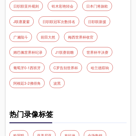
日职联亚外规则
铃木彩艳转会
日本门将旅欧
J联赛夏窗
日职联冠军次数排名
日职联新援
广濑陆斗
前田大然
梅西世界杯收官
姆巴佩世界杯纪录
J1联赛前瞻
世界杯半决赛
葡萄牙0-1西班牙
C罗告别世界杯
哈兰德双响
阿根廷3-2佛得角
波黑
热门录像标签
欧国联
亚美尼亚
布拉迪
全场集锦