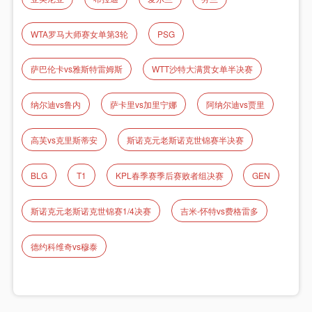
WTA罗马大师赛女单第3轮
PSG
萨巴伦卡vs雅斯特雷姆斯
WTT沙特大满贯女单半决赛
纳尔迪vs鲁内
萨卡里vs加里宁娜
阿纳尔迪vs贾里
高芙vs克里斯蒂安
斯诺克元老斯诺克世锦赛半决赛
BLG
T1
KPL春季赛季后赛败者组决赛
GEN
斯诺克元老斯诺克世锦赛1/4决赛
吉米-怀特vs费格雷多
德约科维奇vs穆泰