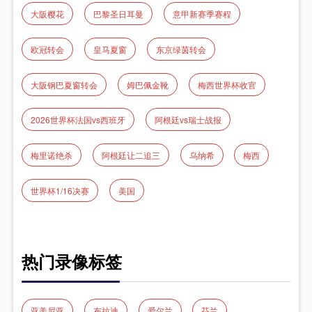
大阪樱花
巴黎圣日耳曼
意甲新赛季赛程
欧冠转会
皇马夏窗
东京绿茵转会
大阪钢巴夏窗转会
姆巴佩金靴
梅西世界杯收官
2026世界杯法国vs西班牙
阿根廷vs瑞士战报
梅里诺绝杀
阿根廷让二追三
乌纳希
梅西
世界杯1/16决赛
美国
热门录像标签
亚美尼亚
布拉迪
爱尔兰
芬兰