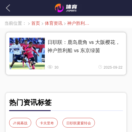
当前位置：
>
首页
>
体育资讯
>
神户胜利船 vs 东京绿茵
日职联：鹿岛鹿角 vs 大阪樱花，
神户胜利船 vs 东京绿茵
30
2025-09-22
热门资讯标签
J1揭幕战
卡夫里奇
日职联夏窗转会