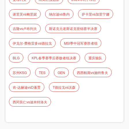
谢里芙vs鲍里妮
纳尔迪vs鲁内
萨卡里vs加里宁娜
吉隆vs卢布列夫
斯诺克元老斯诺克世锦赛半决赛
伊戈尔-费格雷多vs德拉戈
MSI季中冠军赛胜者组
BLG
KPL春季赛季后赛败者组决赛
重庆狼队
苏州KSG
TES
GEN
西西帕斯vs施特鲁夫
肯-达赫迪vsD蓬贾
T德拉戈vs沃森
西冈良仁vs迪米特洛夫