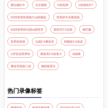
莱比锡红牛
尤文图斯
川村拓梦
日职联8月7
2026世界杯英格兰vs阿根廷
世界杯半决赛战报
2026世界杯法国vs西班牙
西班牙2-0法国
姆巴佩
世界杯四强
法国2‑0摩洛哥
阿根廷3-2埃及
C罗告别世界杯
摩洛哥3-0加拿大
乌纳希
摩洛哥晋级八强
佛得角黑马
热门录像标签
曼维利安
南美区预选赛
2024年5月13日