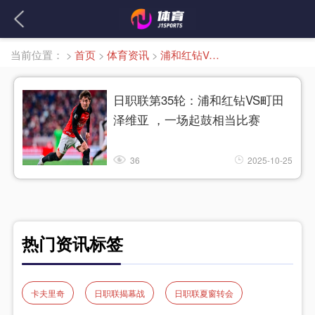
当前位置：
>
首页
>
体育资讯
>
浦和红钻VS町田泽维亚
日职联第35轮：浦和红钻VS町田
泽维亚 ，一场起鼓相当比赛
36
2025-10-25
热门资讯标签
卡夫里奇
日职联揭幕战
日职联夏窗转会