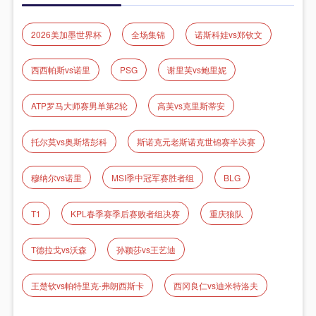
2026美加墨世界杯
全场集锦
诺斯科娃vs郑钦文
西西帕斯vs诺里
PSG
谢里芙vs鲍里妮
ATP罗马大师赛男单第2轮
高芙vs克里斯蒂安
托尔莫vs奥斯塔彭科
斯诺克元老斯诺克世锦赛半决赛
穆纳尔vs诺里
MSI季中冠军赛胜者组
BLG
T1
KPL春季赛季后赛败者组决赛
重庆狼队
T德拉戈vs沃森
孙颖莎vs王艺迪
王楚钦vs帕特里克-弗朗西斯卡
西冈良仁vs迪米特洛夫