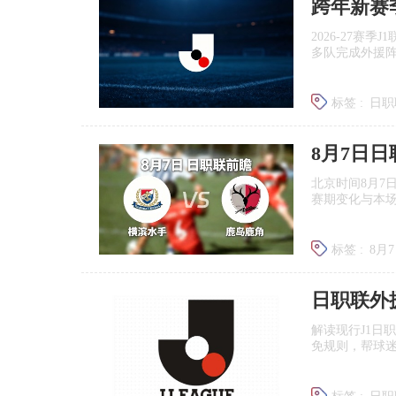
跨年新赛
2026‑27赛
多队完成外援
标签 :
日职
广岛三箭
8月7日
北京时间8月7
赛期变化与本
标签 :
8月
日职联前
日职联外
解读现行J1日
免规则，帮球