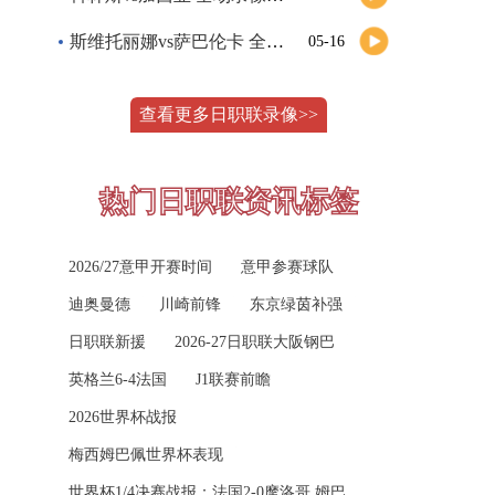
斯维托丽娜vs萨巴伦卡 全场录像回放
05-16
08-08 20:00
中超
云南玉昆
VS
成都蓉城
纳波利塔诺vs贾里 全场录像回放
05-16
查看更多日职联录像>>
高清直播
郑钦文vs诺斯科娃 全场录像回放
05-15
WTT沙特大满贯女单半决赛 陈梦vs早田希娜 全场录像回放
05-15
08-08 20:00
中甲
热门日职联资讯标签
蒙泰罗vs凯茨曼诺维奇 全场录像回放
定南赣联
VS
大连鲲城
05-15
2026/27意甲开赛时间
意甲参赛球队
纳尔迪vs鲁内 全场录像回放
高清直播
05-15
迪奥曼德
川崎前锋
东京绿茵补强
萨卡里vs加里宁娜 全场录像回放
05-15
08-09 03:00
巴西甲
日职联新援
2026-27日职联大阪钢巴
吉隆vs卢布列夫 全场录像回放
05-15
格雷米奥
VS
圣保罗
英格兰6-4法国
J1联赛前瞻
兹维列夫vs达德尔里 全场录像回放
05-15
高清直播
2026世界杯战报
梅西姆巴佩世界杯表现
阿纳尔迪vs贾里 全场录像回放
05-15
08-09 05:30
巴西甲
世界杯1/4决赛战报：法国2‑0摩洛哥 姆巴