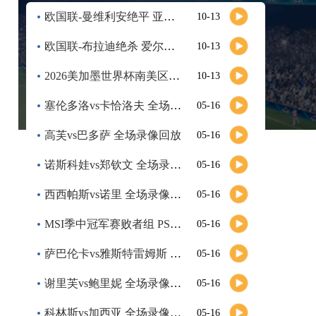
梅州客家
VS
佛山南狮
欧国联-曼维利安绝平 亚美尼亚2-2法罗群岛
10-13
高清直播
欧国联-布拉迪绝杀 爱尔兰客场2-1逆转芬兰
10-13
08-08 19:30
中甲
2026美加墨世界杯南美区预选赛第9轮全场集锦
10-13
南京城市
VS
南通支云
塞伦多洛vs卡恰洛夫 全场录像回放
05-16
高清直播
高芙vs巴多萨 全场录像回放
05-16
08-08 19:35
诺斯科娃vs郑钦文 全场录像回放
中超
05-16
浙江队
VS
武汉三镇
西西帕斯vs诺里 全场录像回放
05-16
高清直播
MSI季中冠军赛败者组 PSG vs G2 全场录像回放
05-16
萨巴伦卡vs雅斯特雷姆斯 全场录像回放
05-16
08-08 19:35
中超
大连英博
VS
辽宁铁人
谢里芙vs鲍里妮 全场录像回放
05-16
高清直播
科林斯vs加西亚 全场录像回放
05-16