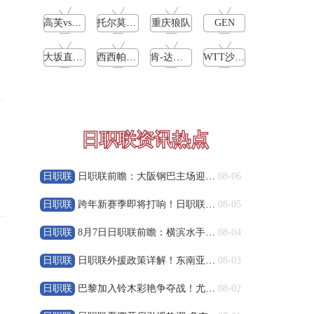
高清直播
高芙vs克里斯蒂安
托尔莫vs奥斯塔彭科
重庆狼队
GEN
08-09 19:00
中超
大坂直美vs卡萨特金娜
西西帕斯vs施特鲁夫
肯-达赫迪vsD蓬贾
WTT沙特大满贯男单决赛
河南队
VS
青岛西海岸
高清直播
08-09 19:00
中甲
日职联资讯热点
无锡吴钩
VS
宁波职业足球俱乐部
日职联
日职联前瞻：大阪钢巴主场迎战浦和红钻，残阵对决看点十足
08-06
高清直播
日职联
跨年新赛季即将打响！日职联夏窗人员变动盘点
08-05
08-09 19:30
中甲
日职联
8月7日日职联前瞻：横滨水手vs鹿岛鹿角
08-04
广州豹
VS
广西恒宸
日职联
日职联外援政策详解！东南亚球员特殊规则说明
08-03
高清直播
日职联
巴黎加入铃木彩艳争夺战！尤文报价遭帕尔马拒绝
08-02