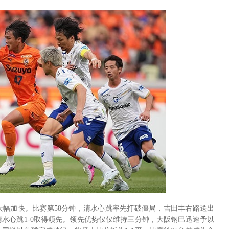
大幅加快。比赛第58分钟，清水心跳率先打破僵局，吉田丰右路送出
水心跳1-0取得领先。领先优势仅仅维持三分钟，大阪钢巴迅速予以