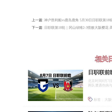
上一篇:
神户胜利船vs鹿岛鹿角 5月30日日职联第1
下一篇:
日职联第18轮｜冈山绿雉2-3惜败大阪樱花
相关
北京时间8月7
两队遭遇伤病
标签 :
大阪
浦和红钻