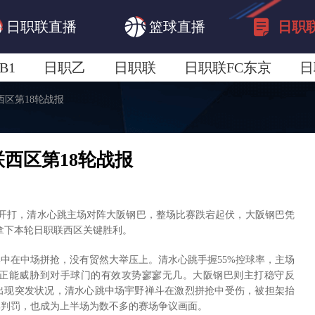
日职联直播
篮球直播
日职
B1
日职乙
日职联
日职联FC东京
日
西区第18轮战报
日职联广岛三箭
日职联横滨水手
日职
联西区第18轮战报
正式开打，清水心跳主场对阵大阪钢巴，整场比赛跌宕起伏，大阪钢巴凭
，拿下本轮日职联西区关键胜利。
中在中场拼抢，没有贸然大举压上。清水心跳手握55%控球率，主场
正能威胁到对手球门的有效攻势寥寥无几。大阪钢巴则主打稳守反
出现突发状况，清水心跳中场宇野禅斗在激烈拼抢中受伤，被担架抬
牌判罚，也成为上半场为数不多的赛场争议画面。