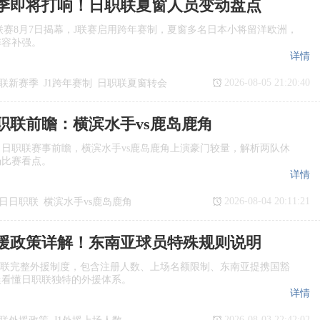
季即将打响！日职联夏窗人员变动盘点
季J1联赛8月7日揭幕，J联赛启用跨年赛制，夏窗多名日本小将留洋欧洲，
阵容补强。
详情
2026-08-05 21:20:40
联新赛季
J1跨年赛制
日职联夏窗转会
日职联前瞻：横滨水手vs鹿岛鹿角
日日职联赛事前瞻，横滨水手vs鹿岛鹿角上演豪门较量，解析两队休
场比赛看点。
详情
2026-08-04 20:11:21
7日日职联
横滨水手vs鹿岛鹿角
瞻
日职联
援政策详解！东南亚球员特殊规则说明
职联完整外援制度，包含注册人数、上场名额限制、东南亚提携国豁
迷看懂日职联独特的外援体系。
详情
2026-08-03 22:42:02