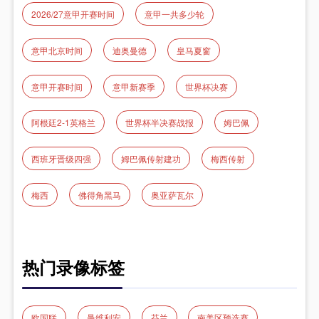
2026/27意甲开赛时间
意甲一共多少轮
意甲北京时间
迪奥曼德
皇马夏窗
意甲开赛时间
意甲新赛季
世界杯决赛
阿根廷2-1英格兰
世界杯半决赛战报
姆巴佩
西班牙晋级四强
姆巴佩传射建功
梅西传射
梅西
佛得角黑马
奥亚萨瓦尔
热门录像标签
欧国联
曼维利安
芬兰
南美区预选赛