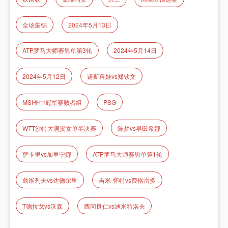
全场集锦
2024年5月13日
ATP罗马大师赛男单第3轮
2024年5月14日
2024年5月12日
诺斯科娃vs郑钦文
MSI季中冠军赛败者组
PSG
WTT沙特大满贯女单半决赛
陈梦vs早田希娜
萨卡里vs加里宁娜
ATP罗马大师赛男单第1轮
兹维列夫vs达德尔里
吉米-怀特vs费格雷多
T德拉戈vs沃森
西冈良仁vs迪米特洛夫