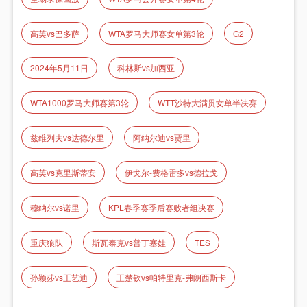
高芙vs巴多萨
WTA罗马大师赛女单第3轮
G2
2024年5月11日
科林斯vs加西亚
WTA1000罗马大师赛第3轮
WTT沙特大满贯女单半决赛
兹维列夫vs达德尔里
阿纳尔迪vs贾里
高芙vs克里斯蒂安
伊戈尔-费格雷多vs德拉戈
穆纳尔vs诺里
KPL春季赛季后赛败者组决赛
重庆狼队
斯瓦泰克vs普丁塞娃
TES
孙颖莎vs王艺迪
王楚钦vs帕特里克-弗朗西斯卡