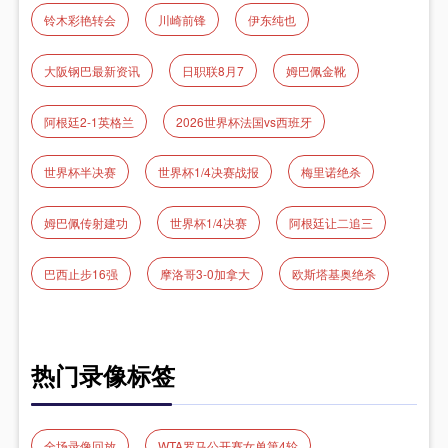
铃木彩艳转会
川崎前锋
伊东纯也
大阪钢巴最新资讯
日职联8月7
姆巴佩金靴
阿根廷2-1英格兰
2026世界杯法国vs西班牙
世界杯半决赛
世界杯1/4决赛战报
梅里诺绝杀
姆巴佩传射建功
世界杯1/4决赛
阿根廷让二追三
巴西止步16强
摩洛哥3-0加拿大
欧斯塔基奥绝杀
热门录像标签
全场录像回放
WTA罗马公开赛女单第4轮