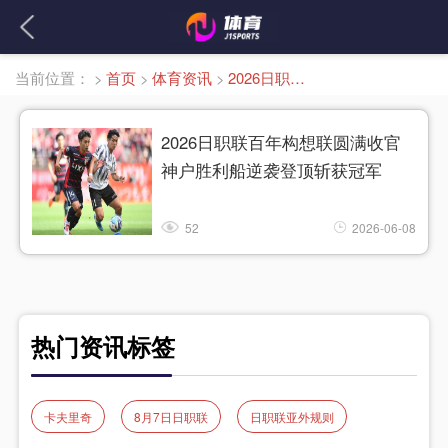
当前位置：
>
首页
>
体育资讯
>
2026日职联收官
2026日职联百年构想联圆满收官
神户胜利船逆袭登顶斩获冠军
52
2026-06-08
热门资讯标签
卡夫里奇
8月7日日职联
日职联亚外规则