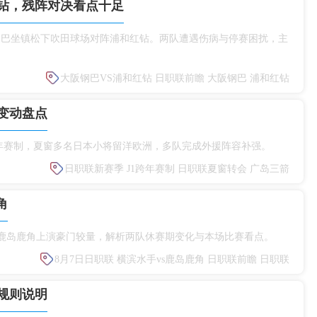
钻，残阵对决看点十足
大阪钢巴坐镇松下吹田球场对阵浦和红钻。两队遭遇伤病与停赛困扰，主
大阪钢巴VS浦和红钻
日职联前瞻
大阪钢巴
浦和红钻
变动盘点
赛启用跨年赛制，夏窗多名日本小将留洋欧洲，多队完成外援阵容补强。
日职联新赛季
J1跨年赛制
日职联夏窗转会
广岛三箭
角
s鹿岛鹿角上演豪门较量，解析两队休赛期变化与本场比赛看点。
8月7日日职联
横滨水手vs鹿岛鹿角
日职联前瞻
日职联
规则说明