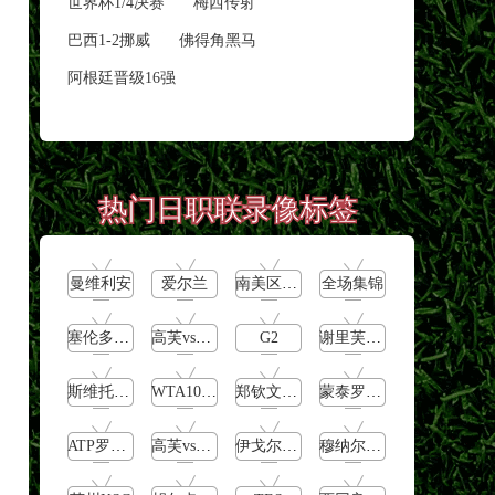
世界杯1/4决赛
梅西传射
巴西1-2挪威
佛得角黑马
阿根廷晋级16强
热门日职联录像标签
曼维利安
爱尔兰
南美区预选赛
全场集锦
塞伦多洛vs卡恰洛夫
高芙vs巴多萨
G2
谢里芙vs鲍里妮
斯维托丽娜vs萨巴伦卡
WTA1000罗马大师赛第3轮
郑钦文vs诺斯科娃
蒙泰罗vs凯茨曼诺维奇
ATP罗马大师赛男单第1轮
高芙vs克里斯蒂安
伊戈尔-费格雷多vs德拉戈
穆纳尔vs诺里