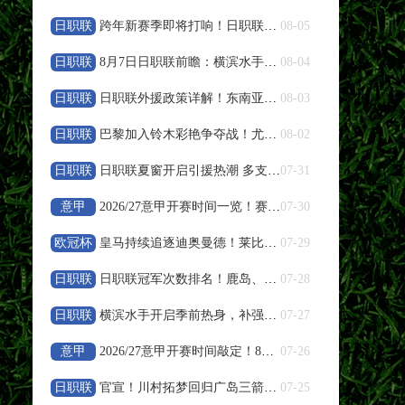
高清直播
日职联
跨年新赛季即将打响！日职联夏窗人员变动盘点
08-05
08-08 19:30
中甲
日职联
8月7日日职联前瞻：横滨水手vs鹿岛鹿角
08-04
南京城市
VS
南通支云
日职联
日职联外援政策详解！东南亚球员特殊规则说明
08-03
高清直播
日职联
巴黎加入铃木彩艳争夺战！尤文报价遭帕尔马拒绝
08-02
08-08 19:35
日职联
中超
日职联夏窗开启引援热潮 多支豪门调整阵容备战下半程
07-31
浙江队
VS
武汉三镇
意甲
2026/27意甲开赛时间一览！赛程周期与参赛队伍整理
07-30
高清直播
欧冠杯
皇马持续追逐迪奥曼德！莱比锡天才引发欧冠豪门竞价
07-29
日职联
日职联冠军次数排名！鹿岛、横滨水手、川崎前锋荣誉盘点
07-28
08-08 19:35
中超
日职联
横滨水手开启季前热身，补强阵容冲击新赛季亚冠资格
07-27
大连英博
VS
辽宁铁人
意甲
2026/27意甲开赛时间敲定！8月23日联赛正式打响
07-26
高清直播
日职联
官宣！川村拓梦回归广岛三箭补强中场
07-25