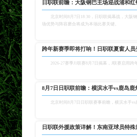
日职联前瞻：大阪钢巴主场迎战浦和红
北京时间8月7日18:30，日职联揭幕战，
场优势与阵容磨合将成为本场比赛关键。
跨年新赛季即将打响！日职联夏窗人员
2026‑27赛季J1联赛8月7日揭幕，J联
8月7日日职联前瞻：横滨水手vs鹿岛鹿
北京时间8月7日日职联赛事前瞻，横滨水手v
日职联外援政策详解！东南亚球员特殊