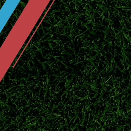
2026日职联夏窗持续运作，东京绿茵签下实
鹿岛鹿角官宣广濑陆斗回归！补强防线
日职联豪门鹿岛鹿角正式签下后卫广濑陆斗，
队下半程联赛争冠。
伊东纯也VS前田大然！日本两大前锋
2026美加墨世界杯落下帷幕，伊东纯也与前
俱乐部新赛季赛场表现。
大阪钢巴夏窗阵容全面更新！8月7日
2026/27跨年日职联开赛在即，盘点大阪