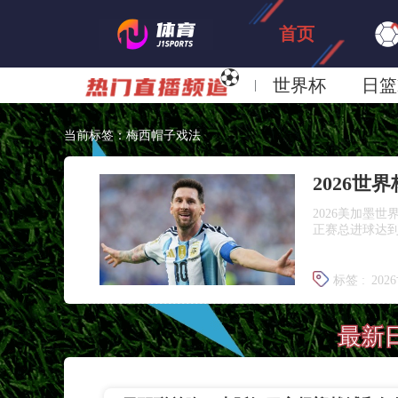
首页
世界杯
日篮
日职联大阪钢巴
当前标签：梅西帽子戏法
2026世
2026美加墨
正赛总进球达到
标签 :
202
阿根廷3-
最新