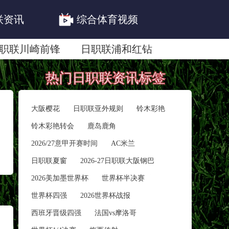
联资讯
综合体育视频
职联川崎前锋
日职联浦和红钻
联鹿岛鹿角
热门日职联资讯标签
大阪樱花
日职联亚外规则
铃木彩艳
铃木彩艳转会
鹿岛鹿角
2026/27意甲开赛时间
AC米兰
日职联夏窗
2026-27日职联大阪钢巴
2026美加墨世界杯
世界杯半决赛
世界杯四强
2026世界杯战报
西班牙晋级四强
法国vs摩洛哥