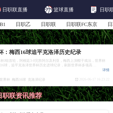
日职联直播
篮球直播
日职
B1
日职乙
日职联
日职联FC东京
日
日职联广岛三箭
日职联横滨水手
日职
界杯：梅西16球追平克洛泽历史纪录
世界杯J组首轮，阿根廷3-0完胜阿尔及利亚，梅西上演帽子戏法，世界杯
16球，追平克洛泽世界杯历史进球纪录，刷新世界杯多项高 ...
详情
2026-06-17 16:23:22
6世界杯
梅西16球
克洛泽纪录
0阿尔及利亚
梅西帽子戏法
日职联资讯推荐