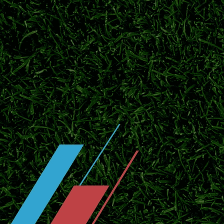
盘点J1联赛历史夺冠榜单，鹿岛鹿角领跑，
局。
横滨水手开启季前热身，补强阵容冲击
2026日职联临近开赛，横滨水手投入季前热
官宣！川村拓梦回归广岛三箭补强中场
北京时间7月25日官方消息，日本中场川村拓
赛。
东京绿茵敲定中场新援！补强中场，全