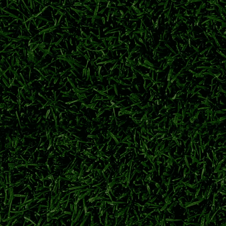
力派中场柴户海，充实中场轮换厚度，备战联赛下半程关键赛程。
东京绿茵
东京绿茵转会
东京绿茵补强
日职联夏窗
冲击日职联冠军
球员从神户胜利船重返老东家。经验丰富的本土后卫加盟，助力球
鹿岛鹿角
广濑陆斗
日职联转会
神户胜利船
特点与前景解析
田大然代表日本队出战大赛。对比两名锋线球员技术风格，展望二人
伊东纯也
前田大然
日本前锋
2026世界杯
迎战浦和红钻开启新赛季
钢巴夏窗人员变动、海外青训新星动态，详解揭幕战对阵浦和红钻的备战