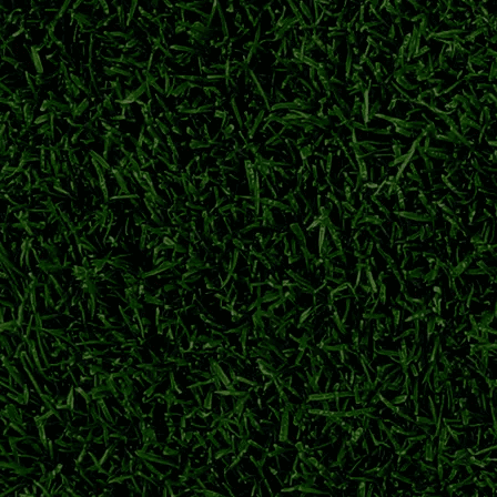
详解横滨水手、川崎前锋等强队夺冠历程，回顾日职联多年争霸格
日职联冠军次数排名
J1联赛哪个球队冠军最多
鹿岛鹿角
横滨水手
新赛季亚冠资格
身备战。球队积极调整阵容，目标在跨年赛季争夺亚冠参赛席位。
横滨水手
日职联
j1联赛
日职联季前热身
梦离开萨尔茨堡红牛，永久转会重返广岛三箭，旅欧球员回归J联
川村拓梦
广岛三箭
日职联转会
萨尔茨堡红牛
力冲刺下半程联赛