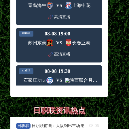
青岛海牛
VS
上海申花
高清直播
08-08 19:00
中甲
苏州东吴
VS
长春亚泰
高清直播
08-08 19:30
中甲
石家庄功夫
VS
陕西联合月亮泊队
高清直播
08-08 19:30
中甲
日职联资讯热点
梅州客家
VS
佛山南狮
日职联
日职联前瞻：大阪钢巴主场迎战浦和红钻，残阵对决看点十足
08-06