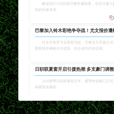
解读现行J1日职联完整外援制度，包含注册
特的外援体系。
巴黎加入铃木彩艳争夺战！尤文报价遭
转会专家罗马诺最新消息，巴黎圣日耳曼正式
图斯报价被帕尔马驳回，转会谈判仍在拉锯。
日职联夏窗开启引援热潮 多支豪门调
2026赛季日职联赛程过半，夏季转会窗口正
杯赛双线赛程。
日职联冠军次数排名！鹿岛、横滨水手