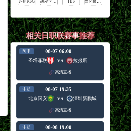
苏州KSG
胡尔卡奇vs纳达尔
TES
西冈良仁vs迪米特洛夫
相关日职联赛事推荐
08-07 06:00
阿甲
圣塔菲联
VS
拉努斯
高清直播
08-07 19:35
中超
北京国安
VS
深圳新鹏城
高清直播
08-08 19:00
中超