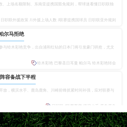
人数、上场名额限制、东南亚提携国豁免规则，帮球迷看懂日职联独
日职联外援政策
J1外援上场人数
J联赛提携国球员
日职联亚外规则
帕尔马拒绝
参与铃木彩艳竞争，出自浦和红钻的日本门将引发豪门哄抢，尤文
铃木彩艳
巴黎圣日耳曼
帕尔马
铃木彩艳转会
整阵容备战下半程
式开放，横滨水手、鹿岛鹿角、川崎前锋抓紧时间补强，应对联赛与
日职联
J联赛夏窗
横滨水手
鹿岛鹿角
、川崎前锋荣誉盘点