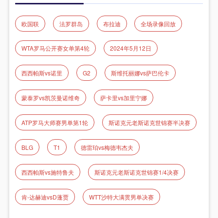
欧国联
法罗群岛
布拉迪
全场录像回放
WTA罗马公开赛女单第4轮
2024年5月12日
西西帕斯vs诺里
G2
斯维托丽娜vs萨巴伦卡
蒙泰罗vs凯茨曼诺维奇
萨卡里vs加里宁娜
ATP罗马大师赛男单第1轮
斯诺克元老斯诺克世锦赛半决赛
BLG
T1
德雷珀vs梅德韦杰夫
西西帕斯vs施特鲁夫
斯诺克元老斯诺克世锦赛1/4决赛
肯-达赫迪vsD蓬贾
WTT沙特大满贯男单决赛