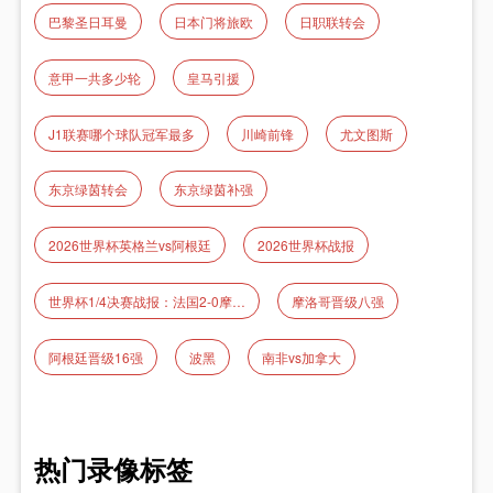
巴黎圣日耳曼
日本门将旅欧
日职联转会
意甲一共多少轮
皇马引援
J1联赛哪个球队冠军最多
川崎前锋
尤文图斯
东京绿茵转会
东京绿茵补强
2026世界杯英格兰vs阿根廷
2026世界杯战报
世界杯1/4决赛战报：法国2‑0摩洛哥 姆巴佩传射率队晋级
摩洛哥晋级八强
阿根廷晋级16强
波黑
南非vs加拿大
热门录像标签