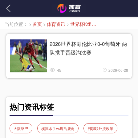
当前位置：
>
首页
>
体育资讯
>
世界杯K组积分榜
2026世界杯哥伦比亚0-0葡萄牙 两
队携手晋级淘汰赛
45
2026-06-28
热门资讯标签
大阪钢巴
横滨水手vs鹿岛鹿角
日职联外援政策