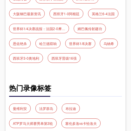
大阪钢巴最新资讯
西班牙1-0阿根廷
英格兰6-4法国
世界杯1/4决赛战报：法国2‑0摩洛哥 姆巴佩传射率队晋级
姆巴佩传射建功
恩佐绝杀
哈兰德双响
世界杯1/8决赛
乌纳希
西班牙3-0奥地利
西班牙晋级16强
热门录像标签
曼维利安
法罗群岛
布拉迪
ATP罗马大师赛男单第3轮
塞伦多洛vs卡恰洛夫