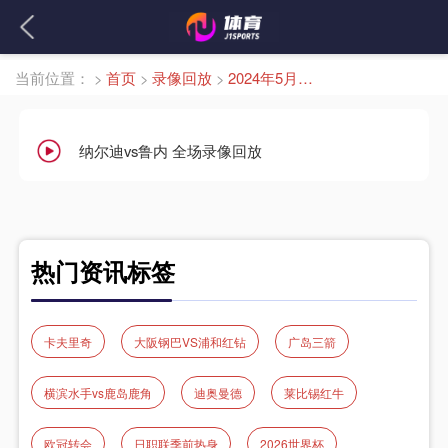
当前位置：
>
首页
>
录像回放
>
2024年5月12日
纳尔迪vs鲁内 全场录像回放
热门资讯标签
卡夫里奇
大阪钢巴VS浦和红钻
广岛三箭
横滨水手vs鹿岛鹿角
迪奥曼德
莱比锡红牛
欧冠转会
日职联季前热身
2026世界杯