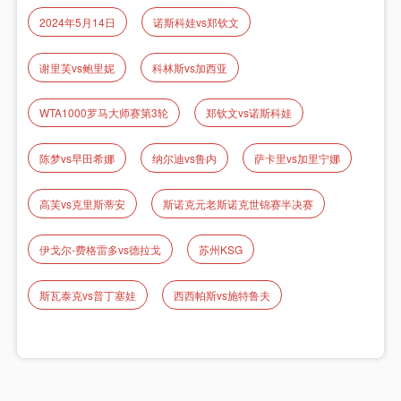
2024年5月14日
诺斯科娃vs郑钦文
谢里芙vs鲍里妮
科林斯vs加西亚
WTA1000罗马大师赛第3轮
郑钦文vs诺斯科娃
陈梦vs早田希娜
纳尔迪vs鲁内
萨卡里vs加里宁娜
高芙vs克里斯蒂安
斯诺克元老斯诺克世锦赛半决赛
伊戈尔-费格雷多vs德拉戈
苏州KSG
斯瓦泰克vs普丁塞娃
西西帕斯vs施特鲁夫