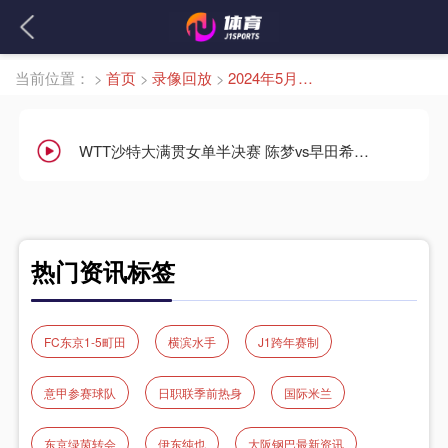
当前位置：
>
首页
>
录像回放
>
2024年5月11日
WTT沙特大满贯女单半决赛 陈梦vs早田希娜 全场录像回放
热门资讯标签
FC东京1‑5町田
横滨水手
J1跨年赛制
意甲参赛球队
日职联季前热身
国际米兰
东京绿茵转会
伊东纯也
大阪钢巴最新资讯