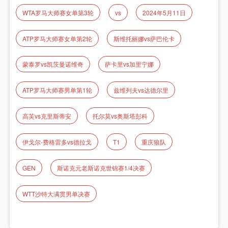
WTA罗马大师赛女单第3轮
vs
2024年5月11日
ATP罗马大师赛女单第2轮
斯维托丽娜vs萨巴伦卡
蒙泰罗vs凯茨曼诺维奇
萨卡里vs加里宁娜
ATP罗马大师赛男单第1轮
兹维列夫vs达德尔里
高芙vs克里斯蒂安
托尔莫vs奥斯塔彭科
伊戈尔-费格雷多vs德拉戈
T1
重庆狼队
GEN
斯诺克元老斯诺克世锦赛1/4决赛
WTT沙特大满贯男单决赛