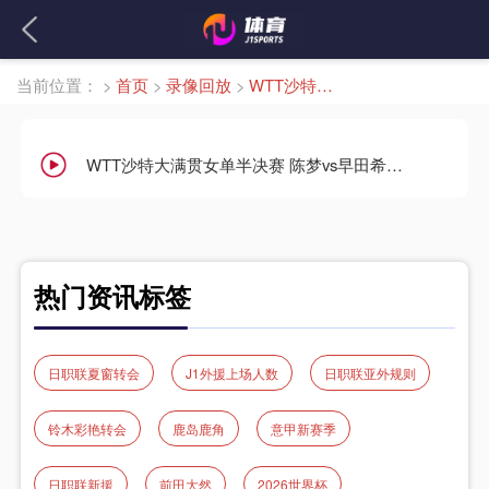
当前位置：
>
首页
>
录像回放
>
WTT沙特大满贯女单半决赛
WTT沙特大满贯女单半决赛 陈梦vs早田希娜 全场录像回放
热门资讯标签
日职联夏窗转会
J1外援上场人数
日职联亚外规则
铃木彩艳转会
鹿岛鹿角
意甲新赛季
日职联新援
前田大然
2026世界杯