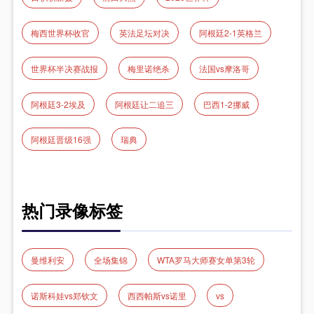
梅西世界杯收官
英法足坛对决
阿根廷2-1英格兰
世界杯半决赛战报
梅里诺绝杀
法国vs摩洛哥
阿根廷3-2埃及
阿根廷让二追三
巴西1-2挪威
阿根廷晋级16强
瑞典
热门录像标签
曼维利安
全场集锦
WTA罗马大师赛女单第3轮
诺斯科娃vs郑钦文
西西帕斯vs诺里
vs