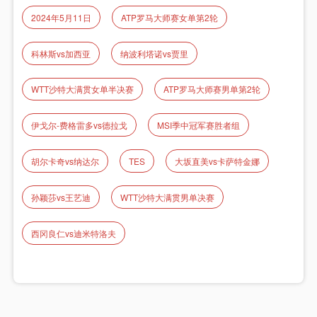
2024年5月11日
ATP罗马大师赛女单第2轮
科林斯vs加西亚
纳波利塔诺vs贾里
WTT沙特大满贯女单半决赛
ATP罗马大师赛男单第2轮
伊戈尔-费格雷多vs德拉戈
MSI季中冠军赛胜者组
胡尔卡奇vs纳达尔
TES
大坂直美vs卡萨特金娜
孙颖莎vs王艺迪
WTT沙特大满贯男单决赛
西冈良仁vs迪米特洛夫