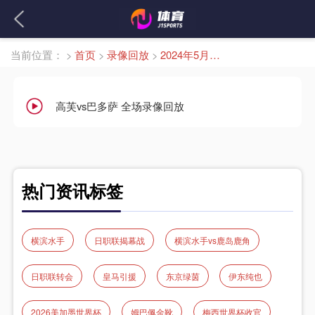
当前位置：
>
首页
>
录像回放
>
2024年5月14日
高芙vs巴多萨 全场录像回放
热门资讯标签
横滨水手
日职联揭幕战
横滨水手vs鹿岛鹿角
日职联转会
皇马引援
东京绿茵
伊东纯也
2026美加墨世界杯
姆巴佩金靴
梅西世界杯收官