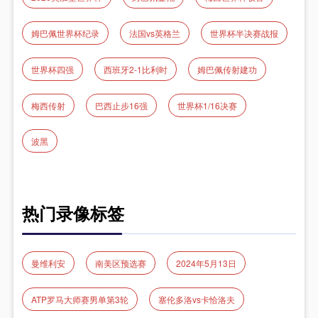
姆巴佩世界杯纪录
法国vs英格兰
世界杯半决赛战报
世界杯四强
西班牙2-1比利时
姆巴佩传射建功
梅西传射
巴西止步16强
世界杯1/16决赛
波黑
热门录像标签
曼维利安
南美区预选赛
2024年5月13日
ATP罗马大师赛男单第3轮
塞伦多洛vs卡恰洛夫