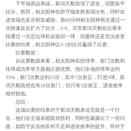
下半场易边再战，新潟天鹅加强了进攻，试图扳平
比分。然而，柏太阳神在防守端依然表现出色，同时在
进攻端也多次制造威胁。第60分钟柏太阳神再次通过一
次快速反击扩大了比分，2-0。尽管新潟天鹅在比赛末
段通过一次定位球机会扳回一球，但最终还是无法改变
比赛的结果，柏太阳神以3-1的比分赢得了比赛。
比赛数据：
从比赛数据来看，柏太阳神在控球率、射门次数和
传球成功率等方面都占据优势。他们全场控球率达到
55%，射门次数达到15次，其中7次射正，打进3球。新
潟天鹅虽然也有10次射门，但只有3次射正，进攻效率
相对较低。
总结：
这场比赛的结果对于新潟天鹅来说无疑是一个打
击，他们在主场未能取得胜利，同时也暴露出了一些问
题，如防守反击的应对不足和进攻效率的提升。而对于