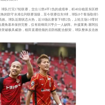
队打完17轮联赛，交出12胜4平1负的成绩单，积40分稳居东区榜
角的防守水准位列联赛顶级，至今联赛仅失9球，球队8个客场取得5
效。球队近期状态火热，近10场比赛拿下8胜2负，上轮主场1-0零封
岛鹿角基本保持完整，仅有前锋田川亨介一人缺阵。外援莱奥-塞阿拉
边路突破极具威胁，植田直通统领的后防线配合默契，球队整体反击效