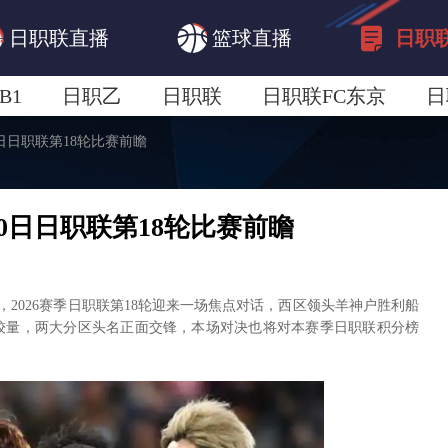
日职联直播
篮球直播
日职
B1
日职乙
日职联
日职联FC东京
日
0日日职联第18轮比赛前瞻
日职联广岛三箭
日职联横滨水手
日职
30日日职联第18轮比赛前瞻
00，2026赛季日职联第18轮迎来一场焦点对话，西区领头羊神户胜利船
较量，两大分区头名正面交锋，本场对决也将对本赛季日职联积分榜