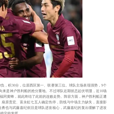
平3负，积30分，位居西区第一、联赛第三位。球队主场表现强势，9个
向来是神户胜利船的抢分重地。不过球队近期状态起伏明显，近10场
小胜福冈黄蜂，就此终结了此前的连败走势。阵容方面，神户胜利船正遭
、扇原贵宏、富永虹七五人确定伤停，防线与中场主力缺失，直接影
迫勇也与武藤嘉纪依旧是球队进攻核心，武藤嘉纪的复出缓解了进攻
续稳定的发挥。