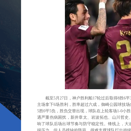
截至5月27日，神户胜利船17轮过后取得8胜6
主场拿下6场胜利，胜率超过六成，御崎公园球技场
5胜0平5负，胜负交替出现，球队在上轮客场1-0
遇严重伤病困扰，新井章太、岩波拓也、山川哲史
响了球队后场出球节奏与防守稳定性。锋线上，大
端压力，但人员残缺的阵容，很难支撑球队打出持