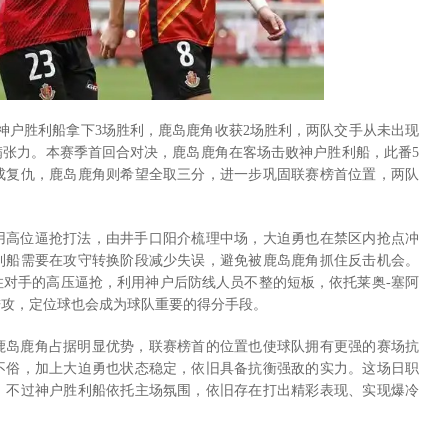
面，神户胜利船拿下3场胜利，鹿岛鹿角收获2场胜利，两队交手从未出现
满张力。本赛季首回合对决，鹿岛鹿角在客场击败神户胜利船，此番5
完成复仇，鹿岛鹿角则希望全取三分，进一步巩固联赛榜首位置，两队
用高位逼抢打法，由井手口阳介梳理中场，大迫勇也在禁区内抢点冲
利船需要在攻守转换阶段减少失误，避免被鹿岛鹿角抓住反击机会。
住对手的高压逼抢，利用神户后防线人员不整的短板，依托莱奥-塞阿
进攻，定位球也会成为球队重要的得分手段。
鹿岛鹿角占据明显优势，联赛榜首的位置也使球队拥有更强的赛场抗
不俗，加上大迫勇也状态稳定，依旧具备抗衡强敌的实力。这场日职
，不过神户胜利船依托主场氛围，依旧存在打出精彩表现、实现爆冷