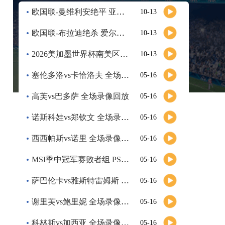
梅州客家
VS
佛山南狮
欧国联-曼维利安绝平 亚美尼亚2-2法罗群岛
10-13
高清直播
欧国联-布拉迪绝杀 爱尔兰客场2-1逆转芬兰
10-13
08-08 19:30
中甲
2026美加墨世界杯南美区预选赛第9轮全场集锦
10-13
南京城市
VS
南通支云
塞伦多洛vs卡恰洛夫 全场录像回放
05-16
高清直播
高芙vs巴多萨 全场录像回放
05-16
08-08 19:35
诺斯科娃vs郑钦文 全场录像回放
中超
05-16
浙江队
VS
武汉三镇
西西帕斯vs诺里 全场录像回放
05-16
高清直播
MSI季中冠军赛败者组 PSG vs G2 全场录像回放
05-16
萨巴伦卡vs雅斯特雷姆斯 全场录像回放
05-16
08-08 19:35
中超
大连英博
VS
辽宁铁人
谢里芙vs鲍里妮 全场录像回放
05-16
高清直播
科林斯vs加西亚 全场录像回放
05-16