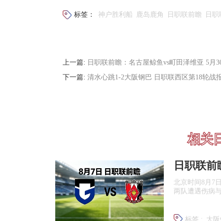
标签：
神户胜利船
鹿岛鹿角
日职联前瞻
日职
上一篇:
日职联前瞻：名古屋鲸鱼vs町田泽维亚 5月
下一篇:
清水心跳1-2大阪钢巴 日职联西区第18轮战
相关
北京时间8月7
两队遭遇伤病
标签 :
大阪