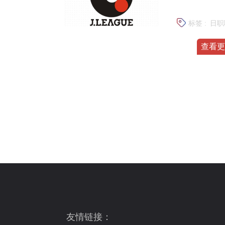
标签 :
日职
J联赛提携
查看更
巴黎加入
转会专家罗马
日本门将引发
标签 :
铃木
铃木彩艳
2026赛季日
锋抓紧时间补
标签 :
日职
友情链接：
2026/