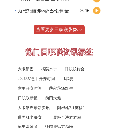
斯维托丽娜vs萨巴伦卡 全场录像回放
05-16
08-09 19:30
中甲
广州豹
VS
广西恒宸
纳波利塔诺vs贾里 全场录像回放
05-16
查看更多日职联录像>>
高清直播
郑钦文vs诺斯科娃 全场录像回放
05-15
WTT沙特大满贯女单半决赛 陈梦vs早田希娜 全场录像回放
05-15
08-09 19:35
中超
热门日职联资讯标签
蒙泰罗vs凯茨曼诺维奇 全场录像回放
重庆铜梁龙
VS
上海海港
05-15
大阪钢巴
横滨水手
日职联转会
纳尔迪vs鲁内 全场录像回放
高清直播
05-15
2026/27意甲开赛时间
j1联赛
萨卡里vs加里宁娜 全场录像回放
05-15
08-09 20:00
中超
意甲开赛时间
萨尔茨堡红牛
吉隆vs卢布列夫 全场录像回放
05-15
山东泰山
VS
天津津门虎
日职联新援
前田大然
兹维列夫vs达德尔里 全场录像回放
05-15
高清直播
大阪钢巴最新资讯
阿根廷2-1英格兰
世界杯半决赛
世界杯半决赛赛程
阿纳尔迪vs贾里 全场录像回放
05-15
08-09 22:00
巴西甲
梅里诺绝杀
法国摩洛哥前瞻