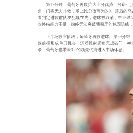
第17分钟，葡萄牙再度扩大比分优势。努诺·
角，门将无力扑救，场上比分改写为2-0。落后的乌
看判定进攻前队友犯规在先，进球被取消，中亚球
攻终结能力不足，始终无法突破葡萄牙的稳固防线
上半场收官阶段，葡萄牙再收进球。第39分钟
速前插形成单刀机会，沉着推射远角完成破门，半
录，葡萄牙也带着3-0的领先优势进入中场休息。