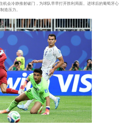
抓住机会冷静推射破门，为球队早早打开胜利局面。进球后的葡萄牙心
线制造压力。