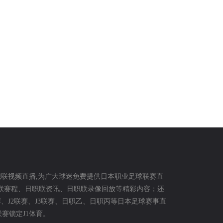
高清直播
08-10 04:00
阿甲
拉普拉塔体操
VS
巴拉卡斯中央队
高清直播
08-10 04:00
阿甲
利斯特雷
VS
拉普拉塔大学生
高清直播
08-10 04:00
阿甲
职联视频直播,为广大球迷免费提供日本职业足球联赛直
防卫者
VS
纽维尔老男孩
职联赛程、日职联资讯、日职联录像回放等精彩内容；还
高清直播
赛、J2联赛、J3联赛、日职乙、日职丙等日本足球赛事直
赛锁定J1体育。