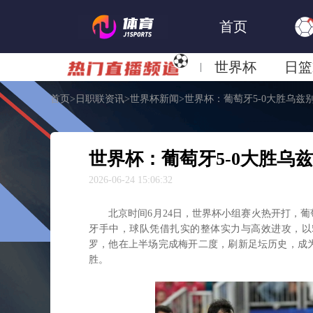
首页
世界杯
日篮
首页
>
日职联资讯
>
世界杯新闻
>
世界杯：葡萄牙5-0大胜乌兹
日职联大阪钢巴
世界杯：葡萄牙5-0大胜乌
2026-06-24 15:06:32
北京时间6月24日，世界杯小组赛火热开打，
牙手中，球队凭借扎实的整体实力与高效进攻，以
罗，他在上半场完成梅开二度，刷新足坛历史，成
胜。