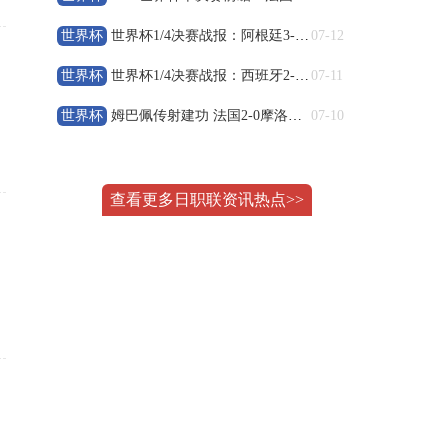
08-10 04:00
阿甲
罗萨里奥中央
VS
阿尔多斯维
世界杯
世界杯1/4决赛战报：阿根廷3-1加时力克瑞士，梅西刷新助攻
07-12
高清直播
世界杯
世界杯1/4决赛战报：西班牙2-1比利时 梅里诺替补绝杀晋级
07-11
世界杯
姆巴佩传射建功 法国2‑0摩洛哥 率先晋级2026世界杯四强
07-10
08-10 04:00
阿甲
科尔多瓦学院
VS
甘拿斯亚门多萨
查看更多日职联资讯热点>>
高清直播
08-10 04:00
阿甲
门多萨独立
VS
里奥夸尔托学生队
高清直播
08-10 04:00
阿甲
阿根廷独立
VS
普拉腾斯