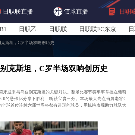
日职联直播
篮球直播
日职
B1
日职乙
日职联
日职联FC东京
日
别克斯坦，C罗半场双响创历史
日职联广岛三箭
日职联横滨水手
日职
兹别克斯坦，C罗半场双响创历史
葡萄牙迎来与乌兹别克斯坦的关键对决。整场比赛节奏牢牢掌握在葡萄
5-0的悬殊比分拿下胜利，斩获宝贵三分。本场最大亮点当属老将C
为全球首位连续六届世界杯都有进球的球员，用惊艳表现助力球队大