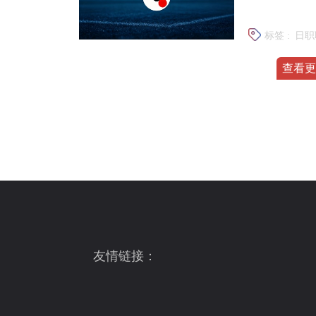
标签 :
日职
广岛三箭
查看更
8月7日
北京时间8月7
赛期变化与本
标签 :
8月
日职联前
日职联外
解读现行J1日
免规则，帮球
友情链接：
标签 :
日职
J联赛提携
巴黎加入