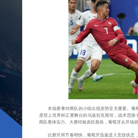
本场赛事对两队的小组出线形势至关重要。葡
度登上世界杯正赛舞台的乌兹别克斯坦，战术思路
两队整体实力、大赛经验差距悬殊，葡萄牙从开场
比赛开局节奏明快，葡萄牙迅速进入竞技状态