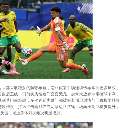
两队都采取稳妥的防守布置，南非依靠中场连续传导掌握更多球权，
密集后卫线，门前实质性攻门寥寥无几。加拿大放弃中场控球争夺，
角球制造门前混战，多次近距离射门都被南非后卫封堵与门将极限扑救
进攻强度，持续冲击南非左右两条边路防线，场面压制力稳步提升，
星反击，场上身体对抗频次明显增加。