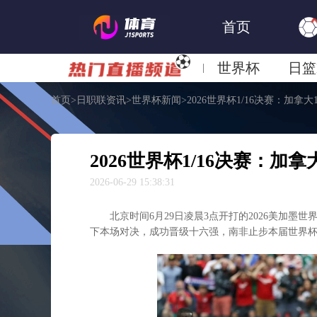
首页
世界杯
日篮
首页
>
日职联资讯
>
世界杯新闻
>
2026世界杯1/16决赛：加拿
日职联大阪钢巴
2026世界杯1/16决赛：加
2026-06-29 15:38:31
北京时间6月29日凌晨3点开打的2026美加墨
下本场对决，成功晋级十六强，南非止步本届世界