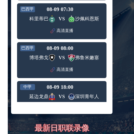
08-09 07:30
巴西甲
科里蒂巴
VS
沙佩科恩斯
高清直播
08-09 08:00
巴西甲
博塔弗戈
VS
弗鲁米嫩塞
高清直播
08-09 18:00
中甲
延边龙鼎
VS
深圳青年人
高清直播
08-09 19:00
中超
最新日职联录像