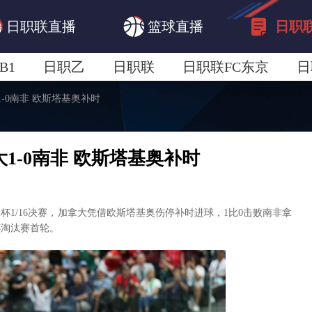
日职联直播
篮球直播
日职
B1
日职乙
日职联
日职联FC东京
日
大1-0南非 欧斯塔基奥补时
日职联广岛三箭
日职联横滨水手
日职
拿大1-0南非 欧斯塔基奥补时
世界杯1/16决赛，加拿大凭借欧斯塔基奥伤停补时进球，1比0击败南非拿
杯淘汰赛首轮。