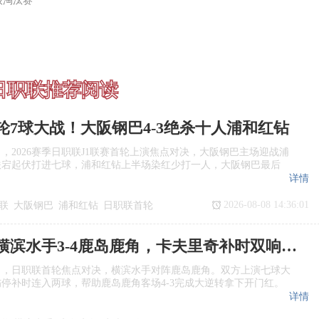
级淘汰赛
日职联推荐阅读
轮7球大战！大阪钢巴4‑3绝杀十人浦和红钻
日，2026赛季日职联J1联赛首轮上演焦点对决，大阪钢巴主场迎战浦
跌宕起伏打进七球，浦和红钻上半场染红少打一人，大阪钢巴最后
详情
2026-08-08 14:36:01
联
大阪钢巴
浦和红钻
日职联首轮
日职联：横滨水手3‑4鹿岛鹿角，卡夫里奇补时双响上演逆转绝杀
日，日职联首轮焦点对决，横滨水手对阵鹿岛鹿角。双方上演七球大
停补时连入两球，帮助鹿岛鹿角客场4‑3完成大逆转拿下开门红。
详情