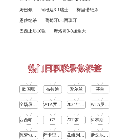
高芙vs克里斯蒂安 全场录像回放
05-15
帕尔梅拉斯
VS
巴西国际
姆巴佩
阿根廷3-1瑞士
梅里诺绝杀
托尔莫vs奥斯塔彭科 全场录像回放
05-15
高清直播
恩佐绝杀
葡萄牙0-1西班牙
斯诺克元老斯诺克世锦赛半决赛 伊戈尔-费格雷多vs德拉戈 全场录像回放
05-14
巴西止步16强
摩洛哥3-0加拿大
08-10 04:00
阿甲
穆纳尔vs诺里 全场录像回放
05-14
圣塔菲联
VS
科尔多瓦中央SDE
MSI季中冠军赛胜者组 BLG vs T1 全场录像回放
05-14
高清直播
热门日职联录像标签
KPL春季赛季后赛败者组决赛 重庆狼队 vs 苏州KSG 全场录像回放
05-14
08-10 04:00
阿甲
胡尔卡奇vs纳达尔 全场录像回放
05-14
泰格雷
VS
河床
欧国联
布拉迪
爱尔兰
芬兰
斯瓦泰克vs普丁塞娃 全场录像回放
05-14
高清直播
全场录像回放
WTA罗马公开赛女单第4轮
2024年5月12日
WTA罗马大师赛女单第3轮
MSI季中冠军赛胜者组 TES vs GEN 全场录像回放
05-14
08-10 04:00
阿甲
西西帕斯vs诺里
G2
ATP罗马大师赛女单第2轮
科林斯vs加西亚
塔勒瑞斯
VS
拉努斯
陈梦vs早田希娜
萨卡里vs加里宁娜
兹维列夫vs达德尔里
伊戈尔-费格雷多vs德拉戈