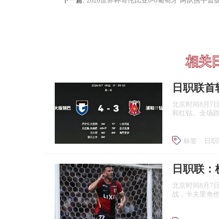
下一篇:
2026世界杯哥伦比亚0-0葡萄牙 两队携手晋
相关
日职联首
北京时间8月7
和红钻。全场
标签 :
日职
北京时间8月7
战，卡夫里奇伤