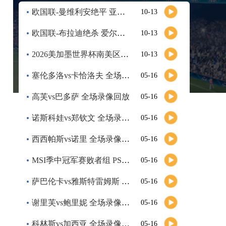
河南队
VS
青岛西海岸
欧国联-曼维利安绝平 亚美尼亚2-2法罗群岛
10-13
高清直播
欧国联-布拉迪绝杀 爱尔兰客场2-1逆转芬兰
10-13
08-09 19:00
中甲
2026美加墨世界杯南美区预选赛第9轮全场集锦
10-13
无锡吴钩
VS
宁波职业足球俱乐部
塞伦多洛vs卡恰洛夫 全场录像回放
05-16
高清直播
高芙vs巴多萨 全场录像回放
05-16
08-09 19:30
诺斯科娃vs郑钦文 全场录像回放
中甲
05-16
广州豹
VS
广西恒宸
西西帕斯vs诺里 全场录像回放
05-16
高清直播
MSI季中冠军赛败者组 PSG vs G2 全场录像回放
05-16
萨巴伦卡vs雅斯特雷姆斯 全场录像回放
05-16
08-09 19:35
中超
重庆铜梁龙
VS
上海海港
谢里芙vs鲍里妮 全场录像回放
05-16
高清直播
科林斯vs加西亚 全场录像回放
05-16