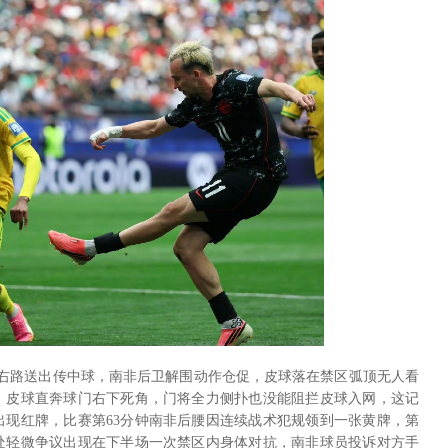
大右路送出传中球，南非后卫解围动作仓促，皮球落在禁区弧顶无人看
，皮球直奔球门右下死角，门将全力侧扑也没能阻拦皮球入网，这记
出现红牌，比赛第63分钟南非后腰因连续战术犯规领到一张黄牌，第
一处轻微争议出现在下半场一次禁区内身体对抗，南非球员投诉对方手