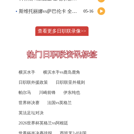
斯维托丽娜vs萨巴伦卡 全场录像回放
05-16
08-09 20:00
中超
山东泰山
VS
天津津门虎
纳波利塔诺vs贾里 全场录像回放
05-16
查看更多日职联录像>>
高清直播
郑钦文vs诺斯科娃 全场录像回放
05-15
WTT沙特大满贯女单半决赛 陈梦vs早田希娜 全场录像回放
05-15
08-09 22:00
巴西甲
热门日职联资讯标签
蒙泰罗vs凯茨曼诺维奇 全场录像回放
克鲁塞罗
VS
米拉索
05-15
横滨水手
横滨水手vs鹿岛鹿角
纳尔迪vs鲁内 全场录像回放
高清直播
05-15
日职联外援政策
日职联亚外规则
萨卡里vs加里宁娜 全场录像回放
05-15
08-10 03:00
巴西甲
帕尔马
川崎前锋
伊东纯也
吉隆vs卢布列夫 全场录像回放
05-15
巴伊亚
VS
瓦斯科达伽马
世界杯决赛
法国vs英格兰
兹维列夫vs达德尔里 全场录像回放
05-15
高清直播
英法足坛对决
2026世界杯英格兰vs阿根廷
阿纳尔迪vs贾里 全场录像回放
05-15
08-10 03:00
巴西甲
世界杯半决赛战报
西班牙2-0法国