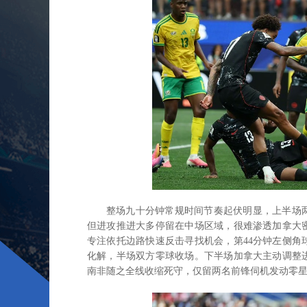
整场九十分钟常规时间节奏起伏明显，上半场
但进攻推进大多停留在中场区域，很难渗透加拿大
专注依托边路快速反击寻找机会，第44分钟左侧
化解，半场双方零球收场。下半场加拿大主动调整
南非随之全线收缩死守，仅留两名前锋伺机发动零