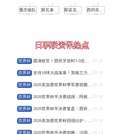
高清直播
重庆狼队
斯瓦泰克vs普丁塞娃
斯诺克元老斯诺克世锦赛1/4决赛
西冈良仁vs迪米特洛夫
08-10 04:00
阿甲
圣洛伦索
VS
飓风队
高清直播
日职联资讯热点
08-10 04:00
阿甲
世界杯
圆满收官！西班牙加时1-0击败阿根廷，夺得2026世界杯冠军
07-20
罗萨里奥中央
VS
阿尔多斯维
世界杯
史诗10球大战落幕！英格兰力克法国，姆巴佩刷新世界杯新历史
07-19
高清直播
世界杯
2026美加墨世界杯季军赛前瞻：法国vs英格兰 豪门荣誉收官
07-18
08-10 04:00
阿甲
世界杯
2026世界杯半决赛战报：阿根廷2-1逆转英格兰晋级决赛
07-16
科尔多瓦学院
VS
甘拿斯亚门多萨
世界杯
2026世界杯半决赛复盘：西班牙2-0淘汰法国 率先闯入决赛
07-15
高清直播
世界杯
2026美加墨世界杯四强出炉：半决赛对阵与历史意义全解析
07-14
世界杯
2026世界杯半决赛前瞻：法国vs西班牙实力对比与战术分析
07-13