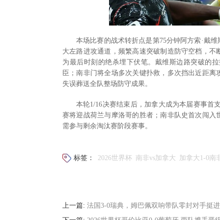
本场比赛的战术转折点是第75分钟阿方索·戴
大左路进攻通道，频繁高速突破制造防守空档，不
为最后时刻的绝杀埋下伏笔。戴维斯边路突破的拉
臣；南非门将全场多次关键扑救，多次挡出近距离
失误葬送全队整场防守成果。
本轮1/16决赛结束后，加拿大成为本届赛事首
赛将迎战荷兰与摩洛哥的胜者；南非队史首次闯入
需参与剩余淘汰赛阶段赛事。
标签：
2026世界杯
南非vs加拿大
加拿大1-0南
上一篇:
法国3-0瑞典，姆巴佩双响带队零封对手挺