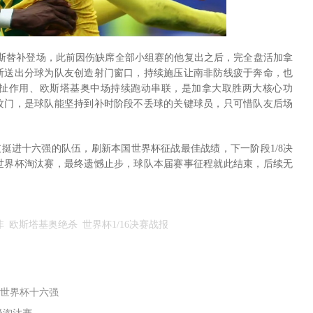
维斯替补登场，此前因伤缺席全部小组赛的他复出之后，完全盘活加拿
断送出分球为队友创造射门窗口，持续施压让南非防线疲于奔命，也
扯作用、欧斯塔基奥中场持续跑动串联，是加拿大取胜两大核心功
攻门，是球队能坚持到补时阶段不丢球的关键球员，只可惜队友后场
支挺进十六强的队伍，刷新本国世界杯征战最佳战绩，下一阶段1/8决
世界杯淘汰赛，最终遗憾止步，球队本届赛事征程就此结束，后续无
非
欧斯塔基奥绝杀
世界杯1/16决赛战报
进世界杯十六强