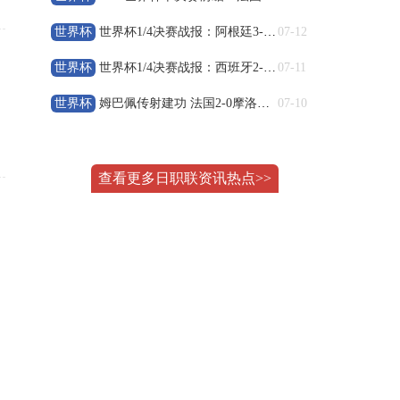
08-10 04:00
阿甲
门多萨独立
VS
里奥夸尔托学生队
世界杯
世界杯1/4决赛战报：阿根廷3-1加时力克瑞士，梅西刷新助攻
07-12
高清直播
世界杯
世界杯1/4决赛战报：西班牙2-1比利时 梅里诺替补绝杀晋级
07-11
世界杯
姆巴佩传射建功 法国2‑0摩洛哥 率先晋级2026世界杯四强
07-10
08-10 04:00
阿甲
阿根廷独立
VS
普拉腾斯
查看更多日职联资讯热点>>
高清直播
08-10 04:00
阿甲
拉普拉塔体操
VS
巴拉卡斯中央队
高清直播
08-10 04:00
阿甲
利斯特雷
VS
拉普拉塔大学生