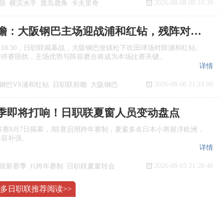
2026-08-08 00:10:39
联
横滨水手
鹿岛鹿角
卡夫里奇
日职联前瞻：大阪钢巴主场迎战浦和红钻，残阵对决看点十足
日18:30，日职联揭幕战，大阪钢巴坐镇松下吹田球场对阵浦和红钻。
与停赛困扰，主场优势与阵容磨合将成为本场比赛关键。
详情
2026-08-06 21:24:06
钢巴VS浦和红钻
日职联前瞻
大阪钢巴
季即将打响！日职联夏窗人员变动盘点
季J1联赛8月7日揭幕，J联赛启用跨年赛制，夏窗多名日本小将留洋欧洲，
阵容补强。
详情
2026-08-05 21:20:40
联新赛季
J1跨年赛制
日职联夏窗转会
多日职联推荐阅读>>
日职联前瞻：横滨水手vs鹿岛鹿角
日日职联赛事前瞻，横滨水手vs鹿岛鹿角上演豪门较量，解析两队休
场比赛看点。