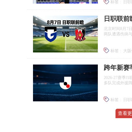
标签 :
日职
北京时间8月7
两队遭遇伤病
标签 :
大阪
浦和红钻
跨年新赛
2026‑27赛
多队完成外援
标签 :
日职
广岛三箭
查看更
8月7日
北京时间8月7
赛期变化与本