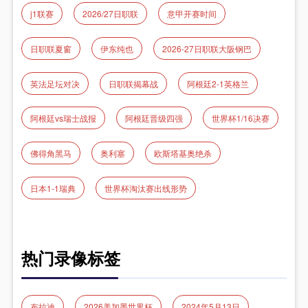
j1联赛
2026/27日职联
意甲开赛时间
日职联夏窗
伊东纯也
2026-27日职联大阪钢巴
英法足坛对决
日职联揭幕战
阿根廷2-1英格兰
阿根廷vs瑞士战报
阿根廷晋级四强
世界杯1/16决赛
佛得角黑马
奥利塞
欧斯塔基奥绝杀
日本1-1瑞典
世界杯淘汰赛出线形势
热门录像标签
布拉迪
2026美加墨世界杯
2024年5月13日