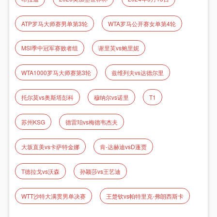
ATP罗马大师赛男单第3轮
WTA罗马公开赛女单第4轮
MSI季中冠军赛败者组
谢里芙vs鲍里妮
WTA1000罗马大师赛第3轮
兹维列夫vs达德尔里
托尔莫vs奥斯塔彭科
穆纳尔vs诺里
T1
苏州KSG
德雷珀vs梅德韦杰夫
大坂直美vs卡萨特金娜
肯-达赫迪vsD蓬贾
T德拉戈vs沃森
孙颖莎vs王艺迪
WTT沙特大满贯男单决赛
王楚钦vs帕特里克-弗朗西斯卡