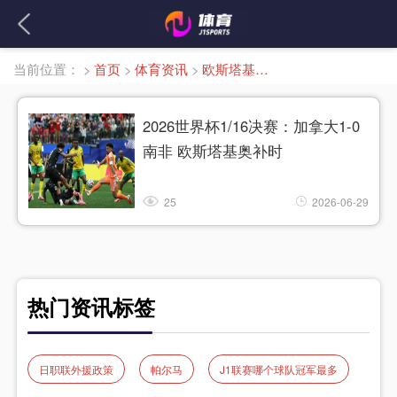
当前位置：
>
首页
>
体育资讯
>
欧斯塔基奥绝杀
2026世界杯1/16决赛：加拿大1-0
南非 欧斯塔基奥补时
25
2026-06-29
热门资讯标签
日职联外援政策
帕尔马
J1联赛哪个球队冠军最多