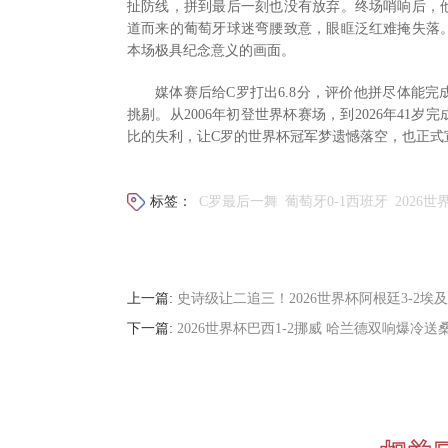
扯防线，拼到最后一刻也没有放弃。终场哨响后，
道而来的葡萄牙球迷弯腰致意，眼眶泛红难掩失落
本场极具纪念意义的画面。
媒体赛后给C罗打出6.8分，评价他拼尽体能
挑剔。从2006年初登世界杯赛场，到2026年41
比的失利，让C罗的世界杯冠军梦遗憾落空，也正式
标签：
C罗最后一舞
葡萄牙0-1西班牙
2026
上一篇:
史诗级让二追三！2026世界杯阿根廷3-2埃
下一篇:
2026世界杯巴西1-2挪威 哈兰德双响爆冷