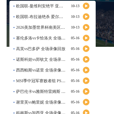
浙江队
VS
武汉三镇
欧国联-曼维利安绝平 亚美尼亚2-2法罗群岛
10-13
高清直播
欧国联-布拉迪绝杀 爱尔兰客场2-1逆转芬兰
10-13
08-08 19:35
中超
2026美加墨世界杯南美区预选赛第9轮全场集锦
10-13
大连英博
VS
辽宁铁人
塞伦多洛vs卡恰洛夫 全场录像回放
05-16
高清直播
高芙vs巴多萨 全场录像回放
05-16
08-08 20:00
诺斯科娃vs郑钦文 全场录像回放
中超
05-16
云南玉昆
VS
成都蓉城
西西帕斯vs诺里 全场录像回放
05-16
高清直播
MSI季中冠军赛败者组 PSG vs G2 全场录像回放
05-16
萨巴伦卡vs雅斯特雷姆斯 全场录像回放
05-16
08-08 20:00
中甲
定南赣联
VS
大连鲲城
谢里芙vs鲍里妮 全场录像回放
05-16
高清直播
科林斯vs加西亚 全场录像回放
05-16