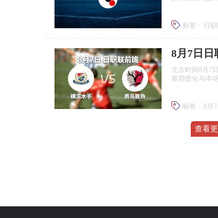
标签 :
日职
广岛三箭
8月7日
北京时间8月7
赛期变化与本
标签 :
8月
日职联前
查看更
日职联外
解读现行J1日
免规则，帮球
标签 :
日职
J联赛提携
巴黎加入