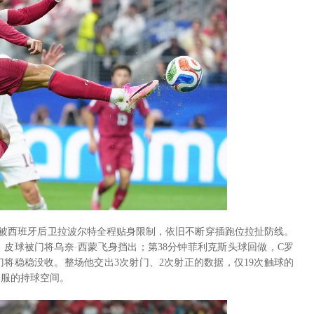
便被西班牙后卫拉波尔特全程贴身限制，依旧不断穿插跑位拉扯防线。
，皮球被门将乌奈·西蒙飞身挡出；第38分钟菲利克斯头球回做，C罗
将稳稳没收。整场他交出3次射门、2次射正的数据，仅19次触球的
舒服的持球空间。