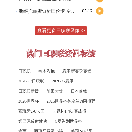
斯维托丽娜vs萨巴伦卡 全场录像回放
05-16
08-09 03:00
巴西甲
格雷米奥
VS
圣保罗
纳波利塔诺vs贾里 全场录像回放
05-16
查看更多日职联录像>>
高清直播
郑钦文vs诺斯科娃 全场录像回放
05-15
WTT沙特大满贯女单半决赛 陈梦vs早田希娜 全场录像回放
05-15
08-09 05:30
巴西甲
热门日职联资讯标签
蒙泰罗vs凯茨曼诺维奇 全场录像回放
瑞模贝雷
VS
米内罗竞技
05-15
日职联
铃木彩艳
意甲新赛季赛程
纳尔迪vs鲁内 全场录像回放
高清直播
05-15
2026/27日职联
2026/27意甲
萨卡里vs加里宁娜 全场录像回放
05-15
08-09 07:30
巴西甲
日职联新援
前田大然
日本前锋
吉隆vs卢布列夫 全场录像回放
05-15
科里蒂巴
VS
沙佩科恩斯
2026世界杯
2026世界杯英格兰vs阿根廷
兹维列夫vs达德尔里 全场录像回放
05-15
高清直播
西班牙2-0法国
世界杯1/4决赛战报
姆巴佩传射建功
C罗告别世界杯
阿纳尔迪vs贾里 全场录像回放
05-15
08-09 08:00
巴西甲
梅西
西班牙晋级16强
美国2-0波黑