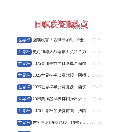
高清直播
08-09 19:30
中甲
日职联资讯热点
广州豹
VS
广西恒宸
高清直播
世界杯
圆满收官！西班牙加时1-0击败阿根廷，夺得2026世界杯冠军
07-20
世界杯
史诗10球大战落幕！英格兰力克法国，姆巴佩刷新世界杯新历史
07-19
08-09 19:35
中超
世界杯
2026美加墨世界杯季军赛前瞻：法国vs英格兰 豪门荣誉收官
07-18
重庆铜梁龙
VS
上海海港
世界杯
2026世界杯半决赛战报：阿根廷2-1逆转英格兰晋级决赛
07-16
高清直播
世界杯
2026世界杯半决赛复盘：西班牙2-0淘汰法国 率先闯入决赛
07-15
08-09 20:00
中超
世界杯
2026美加墨世界杯四强出炉：半决赛对阵与历史意义全解析
07-14
山东泰山
VS
天津津门虎
世界杯
2026世界杯半决赛前瞻：法国vs西班牙实力对比与战术分析
07-13
高清直播
世界杯
世界杯1/4决赛战报：阿根廷3-1加时力克瑞士，梅西刷新助攻
07-12