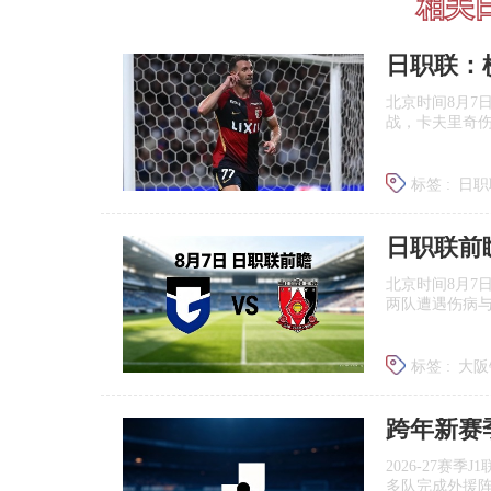
相关
北京时间8月7
战，卡夫里奇伤
标签 :
日职
北京时间8月7
两队遭遇伤病
标签 :
大阪
浦和红钻
跨年新赛
2026‑27赛
多队完成外援