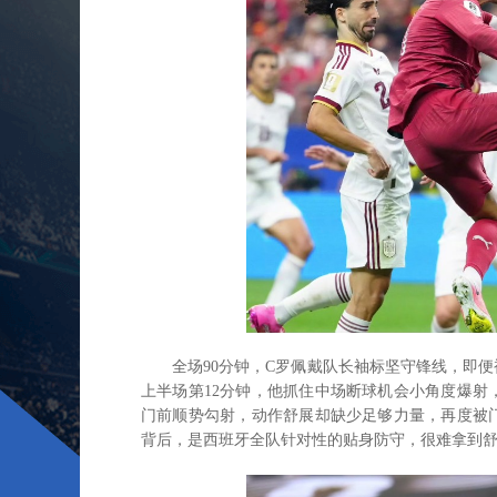
全场90分钟，C罗佩戴队长袖标坚守锋线，即
上半场第12分钟，他抓住中场断球机会小角度爆射
门前顺势勾射，动作舒展却缺少足够力量，再度被门
背后，是西班牙全队针对性的贴身防守，很难拿到