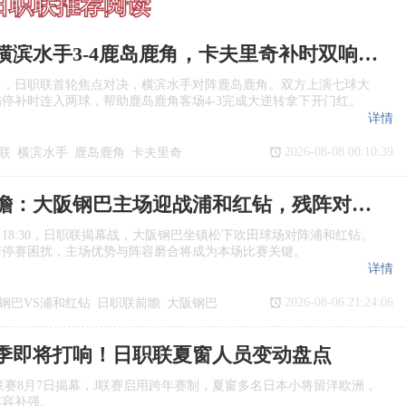
日职联推荐阅读
日职联：横滨水手3‑4鹿岛鹿角，卡夫里奇补时双响上演逆转绝杀
日，日职联首轮焦点对决，横滨水手对阵鹿岛鹿角。双方上演七球大
停补时连入两球，帮助鹿岛鹿角客场4‑3完成大逆转拿下开门红。
详情
2026-08-08 00:10:39
联
横滨水手
鹿岛鹿角
卡夫里奇
日职联前瞻：大阪钢巴主场迎战浦和红钻，残阵对决看点十足
日18:30，日职联揭幕战，大阪钢巴坐镇松下吹田球场对阵浦和红钻。
与停赛困扰，主场优势与阵容磨合将成为本场比赛关键。
详情
2026-08-06 21:24:06
钢巴VS浦和红钻
日职联前瞻
大阪钢巴
季即将打响！日职联夏窗人员变动盘点
季J1联赛8月7日揭幕，J联赛启用跨年赛制，夏窗多名日本小将留洋欧洲，
阵容补强。