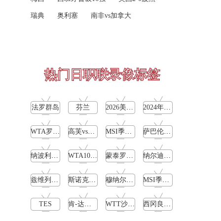
高芙vs克里斯蒂安 全场录像回放
05-15
博塔弗戈
VS
弗鲁米嫩塞
瑞典
奥利塞
南非vs加拿大
托尔莫vs奥斯塔彭科 全场录像回放
05-15
高清直播
斯诺克元老斯诺克世锦赛半决赛 伊戈尔-费格雷多vs德拉戈 全场录像回放
05-14
08-09 18:00
中甲
穆纳尔vs诺里 全场录像回放
05-14
热门日职联录像标签
延边龙鼎
VS
深圳青年人
MSI季中冠军赛胜者组 BLG vs T1 全场录像回放
05-14
高清直播
法罗群岛
芬兰
2026美加墨世界杯
2024年5月13日
KPL春季赛季后赛败者组决赛 重庆狼队 vs 苏州KSG 全场录像回放
05-14
08-09 19:00
中超
胡尔卡奇vs纳达尔 全场录像回放
05-14
WTA罗马公开赛女单第4轮
高芙vs巴多萨
MSI季中冠军赛败者组
萨巴伦卡vs雅斯特雷姆斯
河南队
VS
青岛西海岸
斯瓦泰克vs普丁塞娃 全场录像回放
05-14
纳波利塔诺vs贾里
WTA1000罗马大师赛第3轮
蒙泰罗vs凯茨曼诺维奇
纳尔迪vs鲁内
高清直播
MSI季中冠军赛胜者组 TES vs GEN 全场录像回放
05-14
兹维列夫vs达德尔里
斯诺克元老斯诺克世锦赛半决赛
穆纳尔vs诺里
MSI季中冠军赛胜者组
08-09 19:00
中甲
无锡吴钩
VS
宁波职业足球俱乐部
TES
肯-达赫迪vsD蓬贾
WTT沙特大满贯男单决赛
西冈良仁vs迪米特洛夫