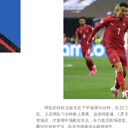
球队的转折点发生在下半场第56分钟，后卫
乱。之后球队71分钟换上莱奥、达洛特提速，C罗
登场后，才新增中场配合支点，全力盘活前场进攻。
断拉扯创造空当，队友也很难送出精准传中。