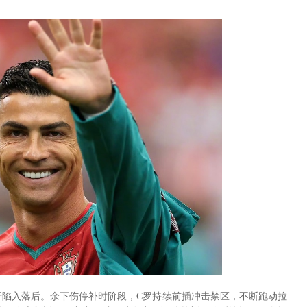
萄牙陷入落后。余下伤停补时阶段，C罗持续前插冲击禁区，不断跑动拉