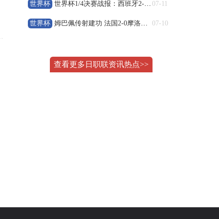
08-09 22:00
巴西甲
世界杯
世界杯1/4决赛战报：西班牙2-1比利时 梅里诺替补绝杀晋级
07-11
克鲁塞罗
VS
米拉索
世界杯
姆巴佩传射建功 法国2‑0摩洛哥 率先晋级2026世界杯四强
07-10
高清直播
08-10 03:00
巴西甲
查看更多日职联资讯热点>>
巴伊亚
VS
瓦斯科达伽马
高清直播
08-10 03:00
巴西甲
帕尔梅拉斯
VS
巴西国际
高清直播
08-10 04:00
阿甲
圣塔菲联
VS
科尔多瓦中央SDE