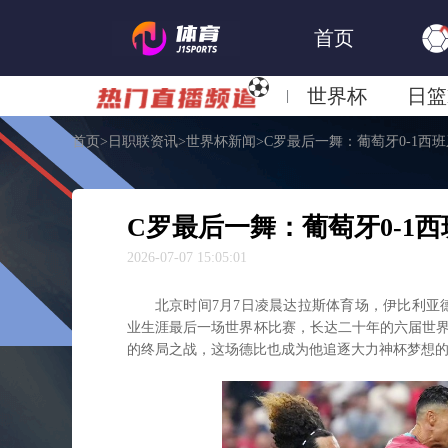
首页
世界杯
日篮
首页
>
日职联资讯
>
世界杯新闻
>
C罗最后一舞：葡萄牙0-1西
日职联大阪钢巴
C罗最后一舞：葡萄牙0-1
2026-07-07 15:05:01
北京时间7月7日凌晨达拉斯体育场，伊比利亚德
业生涯最后一场世界杯比赛，长达二十年的六届世
的终局之战，这场德比也成为他追逐大力神杯梦想