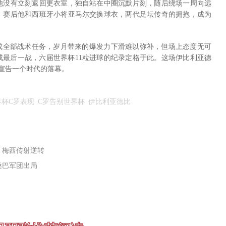
他没有立刻返回更衣室，独自站在中圈沉默片刻，随后绕场一周向远
。赛后他和西班牙小将亚马尔交换球衣，两代足坛传奇的拥抱，成为
完成全部战术任务，岁月带来的爆发力下滑难以弥补，但场上态度无可
岁完成最后一战，六届世界杯11粒进球的纪录定格于此。这场伊比利亚德
宣告一个时代的落幕。
世界杯C罗表现
C罗告别世界杯
伊比利亚德比
及 梅西传射逆转
送桑巴军团出局