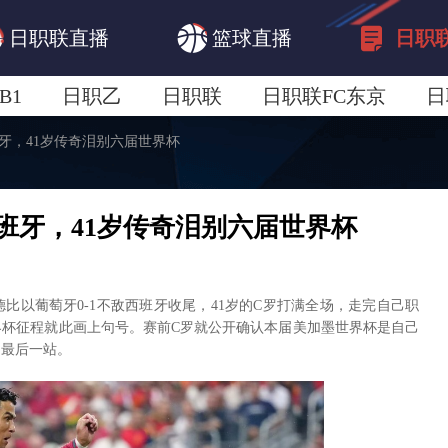
日职联直播
篮球直播
日职
B1
日职乙
日职联
日职联FC东京
日
班牙，41岁传奇泪别六届世界杯
日职联广岛三箭
日职联横滨水手
日职
西班牙，41岁传奇泪别六届世界杯
比以葡萄牙0-1不敌西班牙收尾，41岁的C罗打满全场，走完自己职
界杯征程就此画上句号。赛前C罗就公开确认本届美加墨世界杯是自己
的最后一站。