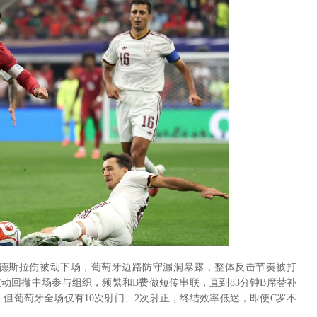
门德斯拉伤被动下场，葡萄牙边路防守漏洞暴露，整体反击节奏被打
主动回撤中场参与组织，频繁和B费做短传串联，直到83分钟B席替补
但葡萄牙全场仅有10次射门、2次射正，终结效率低迷，即便C罗不