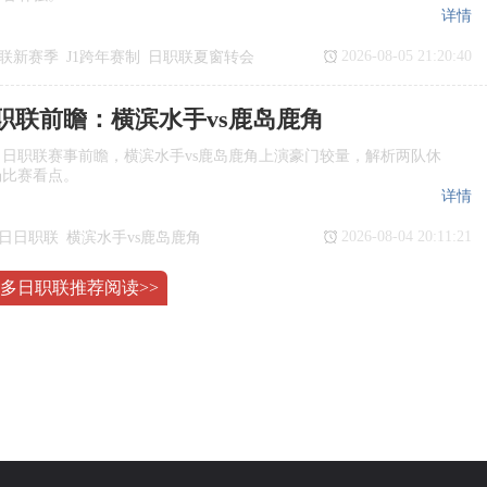
详情
2026-08-05 21:20:40
联新赛季
J1跨年赛制
日职联夏窗转会
日职联前瞻：横滨水手vs鹿岛鹿角
日日职联赛事前瞻，横滨水手vs鹿岛鹿角上演豪门较量，解析两队休
场比赛看点。
详情
2026-08-04 20:11:21
7日日职联
横滨水手vs鹿岛鹿角
瞻
日职联
多日职联推荐阅读>>
援政策详解！东南亚球员特殊规则说明
职联完整外援制度，包含注册人数、上场名额限制、东南亚提携国豁
迷看懂日职联独特的外援体系。
详情
2026-08-03 22:42:02
联外援政策
J1外援上场人数
国球员
日职联亚外规则
铃木彩艳争夺战！尤文报价遭帕尔马拒绝