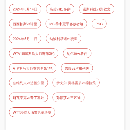
2024年5月14日
高芙vs巴多萨
诺斯科娃vs郑钦文
西西帕斯vs诺里
MSI季中冠军赛败者组
PSG
2024年5月11日
纳波利塔诺vs贾里
WTA1000罗马大师赛第3轮
纳尔迪vs鲁内
ATP罗马大师赛男单第1轮
吉隆vs卢布列夫
兹维列夫vs达德尔里
伊戈尔-费格雷多vs德拉戈
斯瓦泰克vs普丁塞娃
孙颖莎vs王艺迪
WTT沙特大满贯男单决赛