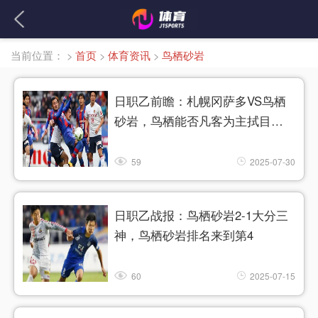
当前位置：
>
首页
>
体育资讯
>
鸟栖砂岩
日职乙前瞻：札幌冈萨多VS鸟栖
砂岩，鸟栖能否凡客为主拭目以
待
59
2025-07-30
日职乙战报：鸟栖砂岩2-1大分三
神，鸟栖砂岩排名来到第4
60
2025-07-15