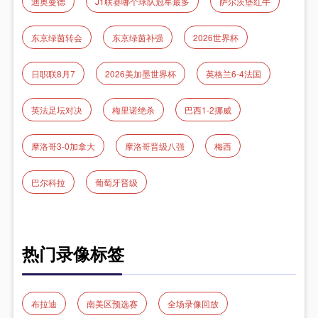
迪奥曼德
J1联赛哪个球队冠军最多
萨尔茨堡红牛
东京绿茵转会
东京绿茵补强
2026世界杯
日职联8月7
2026美加墨世界杯
英格兰6-4法国
英法足坛对决
梅里诺绝杀
巴西1-2挪威
摩洛哥3-0加拿大
摩洛哥晋级八强
梅西
巴尔科拉
葡萄牙晋级
热门录像标签
布拉迪
南美区预选赛
全场录像回放