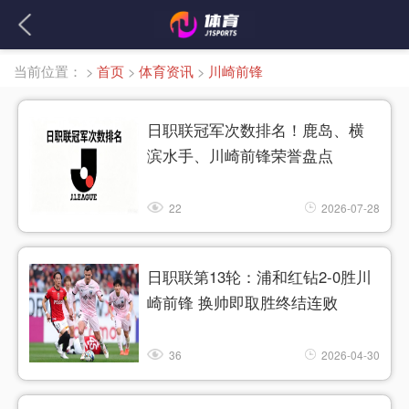
当前位置：
>
首页
>
体育资讯
>
川崎前锋
日职联冠军次数排名！鹿岛、横
滨水手、川崎前锋荣誉盘点
22
2026-07-28
日职联第13轮：浦和红钻2-0胜川
崎前锋 换帅即取胜终结连败
36
2026-04-30