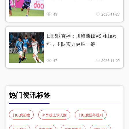
49
2025-11-27
日职联直播：川崎前锋VS冈山绿
雉，主队实力更胜一筹
47
2025-11-02
热门资讯标签
日职联前瞻
J1外援上场人数
日职联亚外规则