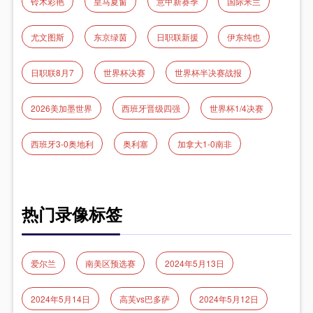
铃木彩艳
皇马夏窗
意甲新赛季
国际米兰
尤文图斯
东京绿茵
日职联新援
伊东纯也
日职联8月7
世界杯决赛
世界杯半决赛战报
2026美加墨世界
西班牙晋级四强
世界杯1/4决赛
西班牙3-0奥地利
奥利塞
加拿大1-0南非
热门录像标签
爱尔兰
南美区预选赛
2024年5月13日
2024年5月14日
高芙vs巴多萨
2024年5月12日