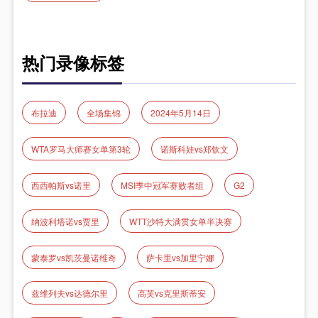
热门录像标签
布拉迪
全场集锦
2024年5月14日
WTA罗马大师赛女单第3轮
诺斯科娃vs郑钦文
西西帕斯vs诺里
MSI季中冠军赛败者组
G2
纳波利塔诺vs贾里
WTT沙特大满贯女单半决赛
蒙泰罗vs凯茨曼诺维奇
萨卡里vs加里宁娜
兹维列夫vs达德尔里
高芙vs克里斯蒂安