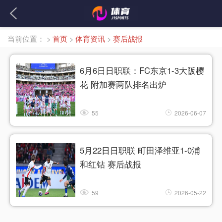
当前位置：
>
首页
>
体育资讯
>
赛后战报
6月6日日职联：FC东京1-3大阪樱
花 附加赛两队排名出炉
55
2026-06-07
5月22日日职联 町田泽维亚1-0浦
和红钻 赛后战报
59
2026-05-22