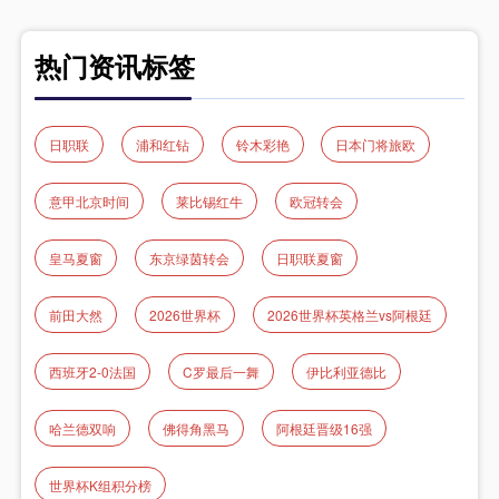
热门资讯标签
日职联
浦和红钻
铃木彩艳
日本门将旅欧
意甲北京时间
莱比锡红牛
欧冠转会
皇马夏窗
东京绿茵转会
日职联夏窗
前田大然
2026世界杯
2026世界杯英格兰vs阿根廷
西班牙2-0法国
C罗最后一舞
伊比利亚德比
哈兰德双响
佛得角黑马
阿根廷晋级16强
世界杯K组积分榜