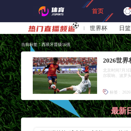
首页
世界杯
日篮
日职联大阪钢巴
当前标签：西班牙晋级16强
北京时间7月3
尔双响、波罗头
标签 :
202
世界杯1/1
最新