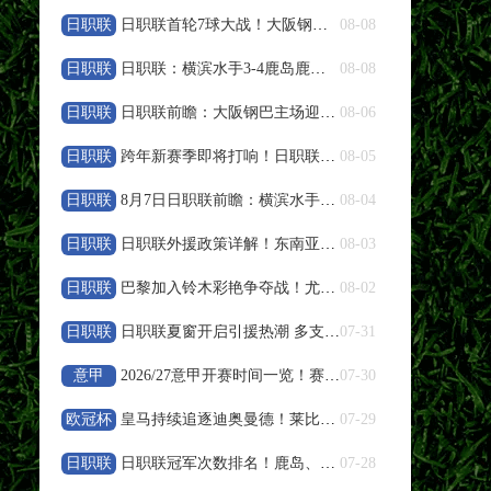
日职联
日职联首轮7球大战！大阪钢巴4‑3绝杀十人浦和红钻
08-08
高清直播
日职联
日职联：横滨水手3‑4鹿岛鹿角，卡夫里奇补时双响上演逆转绝杀
08-08
08-09 19:00
中甲
日职联
日职联前瞻：大阪钢巴主场迎战浦和红钻，残阵对决看点十足
08-06
无锡吴钩
VS
宁波职业足球俱乐部
日职联
跨年新赛季即将打响！日职联夏窗人员变动盘点
08-05
高清直播
日职联
8月7日日职联前瞻：横滨水手vs鹿岛鹿角
08-04
08-09 19:30
日职联
中甲
日职联外援政策详解！东南亚球员特殊规则说明
08-03
广州豹
VS
广西恒宸
日职联
巴黎加入铃木彩艳争夺战！尤文报价遭帕尔马拒绝
08-02
高清直播
日职联
日职联夏窗开启引援热潮 多支豪门调整阵容备战下半程
07-31
意甲
2026/27意甲开赛时间一览！赛程周期与参赛队伍整理
07-30
08-09 19:35
中超
欧冠杯
皇马持续追逐迪奥曼德！莱比锡天才引发欧冠豪门竞价
07-29
重庆铜梁龙
VS
上海海港
日职联
日职联冠军次数排名！鹿岛、横滨水手、川崎前锋荣誉盘点
07-28
高清直播