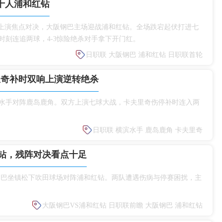
杀十人浦和红钻
赛首轮上演焦点对决，大阪钢巴主场迎战浦和红钻。全场跌宕起伏打进七
刻连追两球，4‑3惊险绝杀对手拿下开门红。
日职联
大阪钢巴
浦和红钻
日职联首轮
里奇补时双响上演逆转绝杀
滨水手对阵鹿岛鹿角。双方上演七球大战，卡夫里奇伤停补时连入两
。
日职联
横滨水手
鹿岛鹿角
卡夫里奇
钻，残阵对决看点十足
大阪钢巴坐镇松下吹田球场对阵浦和红钻。两队遭遇伤病与停赛困扰，主
大阪钢巴VS浦和红钻
日职联前瞻
大阪钢巴
浦和红钻