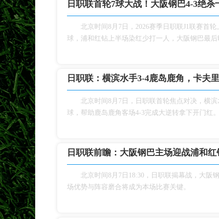
日职联首轮7球大战！大阪钢巴4‑3绝
北京时间8月7日，2026赛季日职联J1联
球，浦和红钻上半场染红少打一人，大阪钢巴最后时
日职联：横滨水手3‑4鹿岛鹿角，卡夫
北京时间8月7日，日职联首轮焦点对决，横
球，帮助鹿岛鹿角客场4‑3完成大逆转拿下开门红
日职联前瞻：大阪钢巴主场迎战浦和红
北京时间8月7日18:30，日职联揭幕战，
场优势与阵容磨合将成为本场比赛关键。