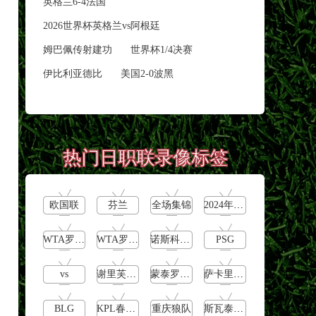
英格兰6-4法国
2026世界杯英格兰vs阿根廷
姆巴佩传射建功
世界杯1/4决赛
伊比利亚德比
美国2-0波黑
热门日职联录像标签
欧国联
芬兰
全场集锦
2024年5月13日
WTA罗马公开赛女单第4轮
WTA罗马大师赛女单第3轮
诺斯科娃vs郑钦文
PSG
vs
谢里芙vs鲍里妮
蒙泰罗vs凯茨曼诺维奇
萨卡里vs加里宁娜
BLG
KPL春季赛季后赛败者组决赛
重庆狼队
斯瓦泰克vs普丁塞娃