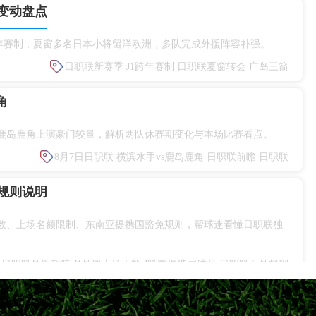
变动盘点
赛启用跨年赛制，夏窗多名日本小将留洋欧洲，多队完成外援阵容补强。
日职联新赛季
J1跨年赛制
日职联夏窗转会
广岛三箭
角
s鹿岛鹿角上演豪门较量，解析两队休赛期变化与本场比赛看点。
8月7日日职联
横滨水手vs鹿岛鹿角
日职联前瞻
日职联
规则说明
人数、上场名额限制、东南亚提携国豁免规则，帮球迷看懂日职联独
日职联外援政策
J1外援上场人数
J联赛提携国球员
日职联亚外规则
帕尔马拒绝