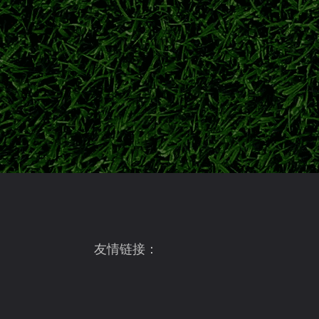
队下半程联赛争冠。
伊东纯也VS前田大然！日本两大前锋
2026美加墨世界杯落下帷幕，伊东纯也与前
俱乐部新赛季赛场表现。
大阪钢巴夏窗阵容全面更新！8月7日
2026/27跨年日职联开赛在即，盘点大阪
情况与新赛季争冠目标。
友情链接：
大阪钢巴最新资
2026日职联前瞻：新赛季8月7日揭幕
2026/27赛季日职联正式开启跨年赛制，北