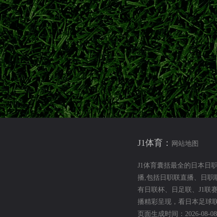
鹿岛鹿角
广濑陆斗
日职联转会
神户胜利船
特点与前景解析
田大然代表日本队出战大赛。对比两名锋线球员技术风格，展望二人
伊东纯也
前田大然
日本前锋
2026世界杯
迎战浦和红钻开启新赛季
J1体育：
钢巴夏窗人员变动、海外青训新星动态，详解揭幕战对阵浦和红钻的备战
网站地图
J1体育囊括最全的日本日
讯
2026-27日职联大阪钢巴
大阪钢巴夏窗转会
大阪钢巴VS浦和红钻
播,包括日职联直播、日
有日联杯、日足联、J1联
 强强对决开启新征程
播精彩呈现，看日本足球联
页面生成时间：2026-08-08 2
京时间8月7日迎来新赛季揭幕战，横滨水手对阵鹿岛鹿角、大阪钢巴迎