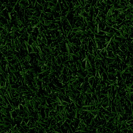
参与铃木彩艳竞争，出自浦和红钻的日本门将引发豪门哄抢，尤文
铃木彩艳
巴黎圣日耳曼
帕尔马
铃木彩艳转会
整阵容备战下半程
式开放，横滨水手、鹿岛鹿角、川崎前锋抓紧时间补强，应对联赛与
日职联
J联赛夏窗
横滨水手
鹿岛鹿角
、川崎前锋荣誉盘点
详解横滨水手、川崎前锋等强队夺冠历程，回顾日职联多年争霸格
日职联冠军次数排名
J1联赛哪个球队冠军最多
鹿岛鹿角
横滨水手
新赛季亚冠资格