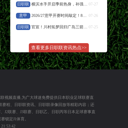
日职联
横滨水手开启季前热身，补强阵容冲击新赛季亚冠资格
07-27
08-09 20:00
中超
意甲
2026/27意甲开赛时间敲定！8月23日联赛正式打响
07-26
山东泰山
VS
天津津门虎
日职联
官宣！川村拓梦回归广岛三箭补强中场
07-25
高清直播
08-09 22:00
巴西甲
查看更多日职联资讯热点>>
克鲁塞罗
VS
米拉索
高清直播
08-10 03:00
巴西甲
巴伊亚
VS
瓦斯科达伽马
职联视频直播,为广大球迷免费提供日本职业足球联赛直
职联赛程、日职联资讯、日职联录像回放等精彩内容；还
高清直播
赛、J2联赛、J3联赛、日职乙、日职丙等日本足球赛事直
赛锁定J1体育。
08-10 03:00
巴西甲
1:53:42