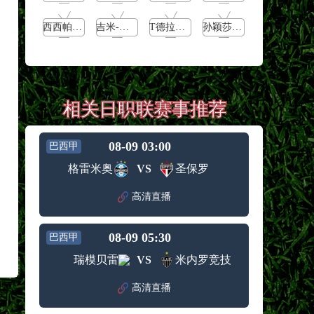
西西帕斯vs施特鲁夫
吉米-怀特vs费格雷多
T德拉戈vs沃森
孙颖莎vs王艺迪
相关日职联赛事推荐
08-09 03:00
巴西甲
格雷米奥
VS
圣保罗
高清直播
08-09 05:30
巴西甲
瑞模贝雷
VS
米内罗竞技
高清直播