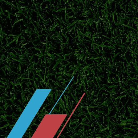
转会专家罗马诺最新消息，巴黎圣日耳曼正式
图斯报价被帕尔马驳回，转会谈判仍在拉锯。
日职联夏窗开启引援热潮 多支豪门调
2026赛季日职联赛程过半，夏季转会窗口正
杯赛双线赛程。
日职联冠军次数排名！鹿岛、横滨水手
盘点J1联赛历史夺冠榜单，鹿岛鹿角领跑，
局。
横滨水手开启季前热身，补强阵容冲击