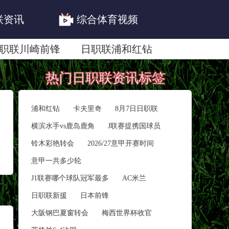
联资讯
综合体育视频
职联川崎前锋
日职联浦和红钻
联鹿岛鹿角
热门日职联资讯标签
浦和红钻
卡夫里奇
8月7日日职联
横滨水手vs鹿岛鹿角
J联赛提携国球员
铃木彩艳转会
2026/27意甲开赛时间
意甲一共多少轮
J1联赛哪个球队冠军最多
AC米兰
日职联新援
日本前锋
大阪钢巴夏窗转会
梅西世界杯收官