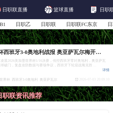
日职联直播
篮球直播
日职
B1
日职乙
日职联
日职联FC东京
日
日职联广岛三箭
日职联横滨水手
日职
2026世界杯西班牙3-0奥地利战报 奥亚萨瓦尔梅开二度
日凌晨2026美加墨世界杯1/16决赛，传控西班牙零封奥地利，奥亚萨瓦
球破门，复盘攻防数据与赛场争议，西班牙下轮迎战葡克胜 ...
详情
2026-07-03 20:09:10
6世界杯
西班牙3-0奥地利
奥亚萨瓦尔
6决赛
西班牙晋级16强
日职联资讯推荐