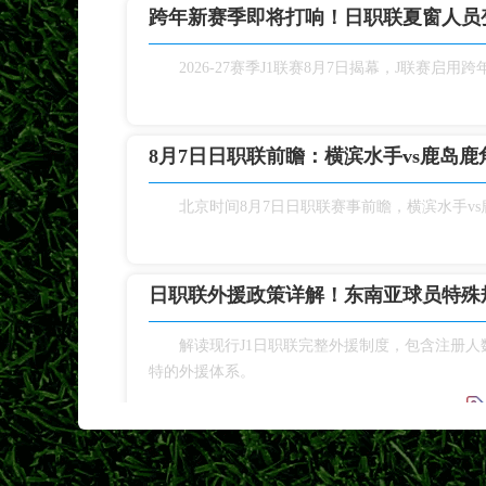
跨年新赛季即将打响！日职联夏窗人员
2026‑27赛季J1联赛8月7日揭幕，J联
8月7日日职联前瞻：横滨水手vs鹿岛鹿
北京时间8月7日日职联赛事前瞻，横滨水手v
日职联外援政策详解！东南亚球员特殊
解读现行J1日职联完整外援制度，包含注册
特的外援体系。
巴黎加入铃木彩艳争夺战！尤文报价遭