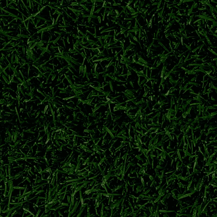
身备战。球队积极调整阵容，目标在跨年赛季争夺亚冠参赛席位。
横滨水手
日职联
j1联赛
日职联季前热身
梦离开萨尔茨堡红牛，永久转会重返广岛三箭，旅欧球员回归J联
川村拓梦
广岛三箭
日职联转会
萨尔茨堡红牛
力冲刺下半程联赛
力派中场柴户海，充实中场轮换厚度，备战联赛下半程关键赛程。
东京绿茵
东京绿茵转会
东京绿茵补强
日职联夏窗
冲击日职联冠军
球员从神户胜利船重返老东家。经验丰富的本土后卫加盟，助力球