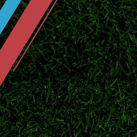
2026日职联临近开赛，横滨水手投入季前热
官宣！川村拓梦回归广岛三箭补强中场
北京时间7月25日官方消息，日本中场川村拓
赛。
东京绿茵敲定中场新援！补强中场，全
2026日职联夏窗持续运作，东京绿茵签下实
鹿岛鹿角官宣广濑陆斗回归！补强防线
日职联豪门鹿岛鹿角正式签下后卫广濑陆斗，