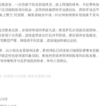
改善进攻，一次性换下四名前场球员，派上阿瑙托维奇、卡拉季奇加
不仅没能制造得分机会，反而持续被西班牙边路拉扯。西班牙这边节
换上费兰·托雷斯、梅里诺稳住中场；85分钟加维替补登场换下亚马
盘活整条左路，全场传球成功率超九成；奥亚萨瓦尔高效完成双响，
首发表现十分亮眼，连续盘带多次打乱对手防线，赛后获评全场最佳。
传导断层严重，锋线得不到支援，进攻端始终难以运转。
绩单，以小组头名晋级淘汰赛，赛前球队已经连续33场国际赛事未尝败
防守稳定性也使球迷印象深刻。奥地利凭借净胜球惊险拿到出线名额，
将等待葡萄牙与克罗地亚的胜者，争夺八强席位。
尔
世界杯1/16决赛
西班牙晋级16强
20球