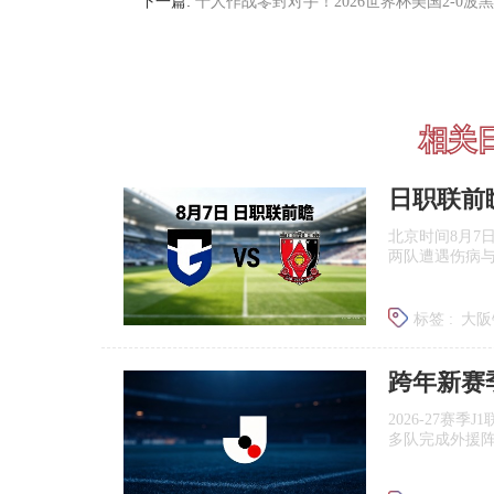
下一篇:
十人作战零封对手！2026世界杯美国2-0波
相关
北京时间8月7
两队遭遇伤病
标签 :
大阪
浦和红钻
跨年新赛
2026‑27赛
多队完成外援