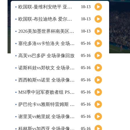
南京城市
VS
南通支云
欧国联-曼维利安绝平 亚美尼亚2-2法罗群岛
10-13
高清直播
欧国联-布拉迪绝杀 爱尔兰客场2-1逆转芬兰
10-13
08-08 19:35
中超
2026美加墨世界杯南美区预选赛第9轮全场集锦
10-13
浙江队
VS
武汉三镇
塞伦多洛vs卡恰洛夫 全场录像回放
05-16
高清直播
高芙vs巴多萨 全场录像回放
05-16
08-08 19:35
诺斯科娃vs郑钦文 全场录像回放
中超
05-16
大连英博
VS
辽宁铁人
西西帕斯vs诺里 全场录像回放
05-16
高清直播
MSI季中冠军赛败者组 PSG vs G2 全场录像回放
05-16
萨巴伦卡vs雅斯特雷姆斯 全场录像回放
05-16
08-08 20:00
中超
云南玉昆
VS
成都蓉城
谢里芙vs鲍里妮 全场录像回放
05-16
高清直播
科林斯vs加西亚 全场录像回放
05-16