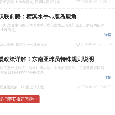
2026-08-05 21:20:40
联新赛季
J1跨年赛制
日职联夏窗转会
日职联前瞻：横滨水手vs鹿岛鹿角
日日职联赛事前瞻，横滨水手vs鹿岛鹿角上演豪门较量，解析两队休
场比赛看点。
详情
2026-08-04 20:11:21
7日日职联
横滨水手vs鹿岛鹿角
瞻
日职联
援政策详解！东南亚球员特殊规则说明
职联完整外援制度，包含注册人数、上场名额限制、东南亚提携国豁
迷看懂日职联独特的外援体系。
详情
2026-08-03 22:42:02
联外援政策
J1外援上场人数
国球员
日职联亚外规则
多日职联推荐阅读>>
铃木彩艳争夺战！尤文报价遭帕尔马拒绝
诺最新消息，巴黎圣日耳曼正式参与铃木彩艳竞争，出自浦和红钻的