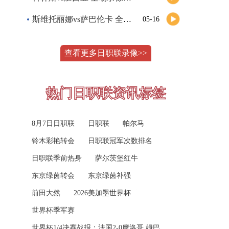
斯维托丽娜vs萨巴伦卡 全场录像回放
05-16
08-08 20:00
中甲
定南赣联
VS
大连鲲城
纳波利塔诺vs贾里 全场录像回放
05-16
查看更多日职联录像>>
高清直播
郑钦文vs诺斯科娃 全场录像回放
05-15
WTT沙特大满贯女单半决赛 陈梦vs早田希娜 全场录像回放
05-15
08-09 03:00
巴西甲
热门日职联资讯标签
蒙泰罗vs凯茨曼诺维奇 全场录像回放
格雷米奥
VS
圣保罗
05-15
8月7日日职联
日职联
帕尔马
纳尔迪vs鲁内 全场录像回放
高清直播
05-15
铃木彩艳转会
日职联冠军次数排名
萨卡里vs加里宁娜 全场录像回放
05-15
08-09 05:30
巴西甲
日职联季前热身
萨尔茨堡红牛
吉隆vs卢布列夫 全场录像回放
05-15
瑞模贝雷
VS
米内罗竞技
东京绿茵转会
东京绿茵补强
兹维列夫vs达德尔里 全场录像回放
05-15
高清直播
前田大然
2026美加墨世界杯
世界杯季军赛
阿纳尔迪vs贾里 全场录像回放
05-15
08-09 07:30
巴西甲
世界杯1/4决赛战报：法国2‑0摩洛哥 姆巴