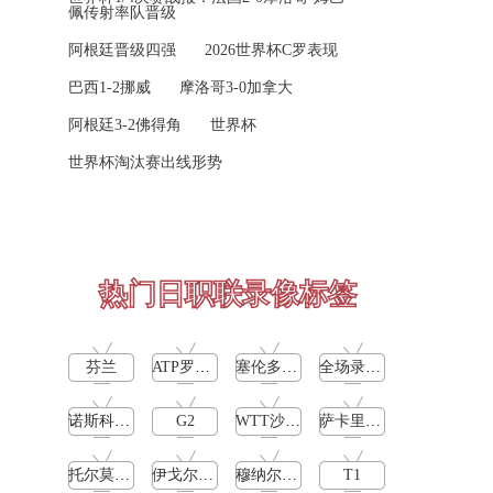
高芙vs克里斯蒂安 全场录像回放
05-15
佩传射率队晋级
科里蒂巴
VS
沙佩科恩斯
阿根廷晋级四强
2026世界杯C罗表现
托尔莫vs奥斯塔彭科 全场录像回放
05-15
高清直播
巴西1-2挪威
摩洛哥3-0加拿大
斯诺克元老斯诺克世锦赛半决赛 伊戈尔-费格雷多vs德拉戈 全场录像回放
05-14
阿根廷3-2佛得角
世界杯
08-09 08:00
巴西甲
穆纳尔vs诺里 全场录像回放
05-14
世界杯淘汰赛出线形势
博塔弗戈
VS
弗鲁米嫩塞
MSI季中冠军赛胜者组 BLG vs T1 全场录像回放
05-14
高清直播
KPL春季赛季后赛败者组决赛 重庆狼队 vs 苏州KSG 全场录像回放
05-14
08-09 18:00
中甲
胡尔卡奇vs纳达尔 全场录像回放
热门日职联录像标签
05-14
延边龙鼎
VS
深圳青年人
斯瓦泰克vs普丁塞娃 全场录像回放
05-14
高清直播
芬兰
ATP罗马大师赛男单第3轮
塞伦多洛vs卡恰洛夫
全场录像回放
MSI季中冠军赛胜者组 TES vs GEN 全场录像回放
05-14
08-09 19:00
中超
诺斯科娃vs郑钦文
G2
WTT沙特大满贯女单半决赛
萨卡里vs加里宁娜
河南队
VS
青岛西海岸
托尔莫vs奥斯塔彭科
伊戈尔-费格雷多vs德拉戈
穆纳尔vs诺里
T1