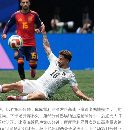
差。比赛第36分钟，库库雷利亚沿左路高速下底送出贴地横传，门前
僵局。下半场开赛不久，第66分钟巴埃纳边路起球传中，后点无人盯
首粒进球。比赛临近尾声第89分钟，库库雷利亚再次送出高质量边路
元彻底锁定3-0比分。场上也出现两处争议画面，上半场第11分钟亚