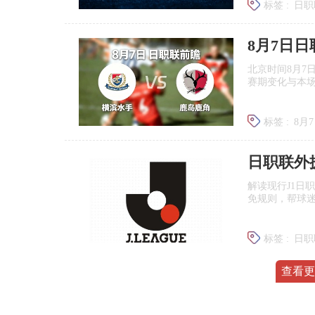
标签 :
日职
广岛三箭
8月7日
北京时间8月7
赛期变化与本
标签 :
8月
日职联前
日职联外
解读现行J1日
免规则，帮球
标签 :
日职
J联赛提携
查看更
巴黎加入
转会专家罗马