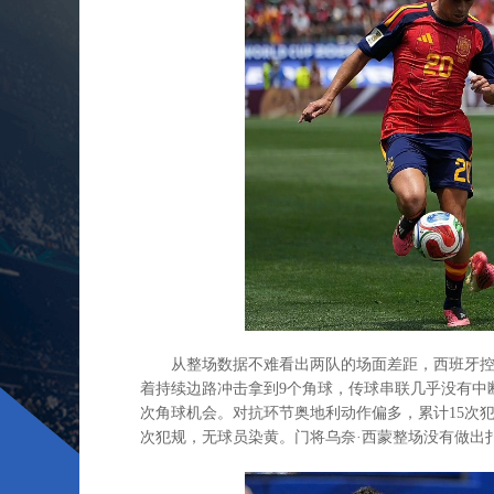
从整场数据不难看出两队的场面差距，西班牙控球
着持续边路冲击拿到9个角球，传球串联几乎没有中
次角球机会。对抗环节奥地利动作偏多，累计15次犯
次犯规，无球员染黄。门将乌奈·西蒙整场没有做出