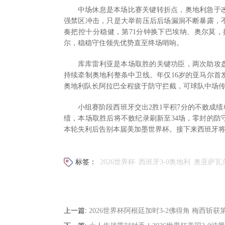
中场休息是本场比赛关键转折点，奥地利急于
强禁区冲击，只是大举前压后后场漏洞不断暴露，
奏把控十分稳健，第71分钟换下巴埃纳、奥尔莫，
尔，稳稳守住领先优势直至终场哨响。
库库雷利亚是本场取胜的关键功臣，两次助攻
持续牵制奥地利整条中卫线。年仅16岁的亚马尔
奥地利队长阿拉巴全程疲于防守拦截，可球队中场
小组赛阶段西班牙交出2胜1平积7分的不败成
绩，本场取胜后将不败纪录刷新至34场，零封的
本轮失利后告别本届美加墨世界杯。接下来西班牙
标签：
2026世界杯
西班牙3-0奥地利
奥亚萨瓦
上一篇:
2026世界杯阿根廷加时3-2佛得角 梅西斩获第