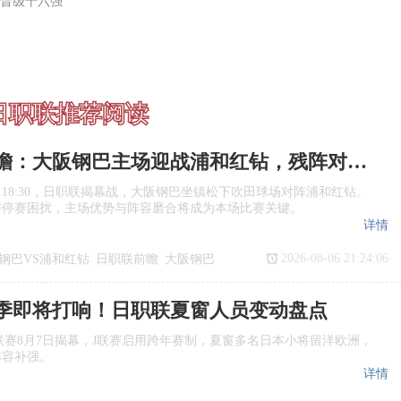
黑晋级十六强
日职联推荐阅读
日职联前瞻：大阪钢巴主场迎战浦和红钻，残阵对决看点十足
日18:30，日职联揭幕战，大阪钢巴坐镇松下吹田球场对阵浦和红钻。
与停赛困扰，主场优势与阵容磨合将成为本场比赛关键。
详情
2026-08-06 21:24:06
钢巴VS浦和红钻
日职联前瞻
大阪钢巴
季即将打响！日职联夏窗人员变动盘点
季J1联赛8月7日揭幕，J联赛启用跨年赛制，夏窗多名日本小将留洋欧洲，
阵容补强。
详情