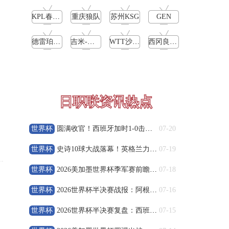
高清直播
KPL春季赛季后赛败者组决赛
重庆狼队
苏州KSG
GEN
08-09 19:00
中甲
德雷珀vs梅德韦杰夫
吉米-怀特vs费格雷多
WTT沙特大满贯男单决赛
西冈良仁vs迪米特洛夫
无锡吴钩
VS
宁波职业足球俱乐部
高清直播
08-09 19:30
中甲
日职联资讯热点
广州豹
VS
广西恒宸
世界杯
圆满收官！西班牙加时1-0击败阿根廷，夺得2026世界杯冠军
07-20
高清直播
世界杯
史诗10球大战落幕！英格兰力克法国，姆巴佩刷新世界杯新历史
07-19
08-09 19:35
中超
世界杯
2026美加墨世界杯季军赛前瞻：法国vs英格兰 豪门荣誉收官
07-18
重庆铜梁龙
VS
上海海港
世界杯
2026世界杯半决赛战报：阿根廷2-1逆转英格兰晋级决赛
07-16
高清直播
世界杯
2026世界杯半决赛复盘：西班牙2-0淘汰法国 率先闯入决赛
07-15