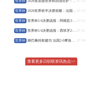
08-09 20:00
中超
世界杯
2026美加墨世界杯四强出炉：半决赛对阵与历史意义全解析
07-14
山东泰山
VS
天津津门虎
世界杯
2026世界杯半决赛前瞻：法国vs西班牙实力对比与战术分析
07-13
高清直播
世界杯
世界杯1/4决赛战报：阿根廷3-1加时力克瑞士，梅西刷新助攻
07-12
世界杯
世界杯1/4决赛战报：西班牙2-1比利时 梅里诺替补绝杀晋级
07-11
08-09 22:00
巴西甲
克鲁塞罗
VS
米拉索
世界杯
姆巴佩传射建功 法国2‑0摩洛哥 率先晋级2026世界杯四强
07-10
高清直播
查看更多日职联资讯热点>>
08-10 03:00
巴西甲
巴伊亚
VS
瓦斯科达伽马
高清直播
08-10 03:00
巴西甲
帕尔梅拉斯
VS
巴西国际