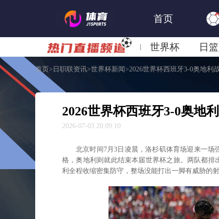
首页
世界杯
日篮
首页
>
日职联资讯
>
世界杯新闻
>
2026世界杯西班牙3-0奥地
日职联大阪钢巴
2026世界杯西班牙3-0奥
2026-07-03 20:09:10
北京时间7月3日凌晨，洛杉矶体育场迎来一场强
格，奥地利则就此结束本届世界杯之旅。两队都排出4
利全程收缩密集防守，整场没能打出一脚有威胁的