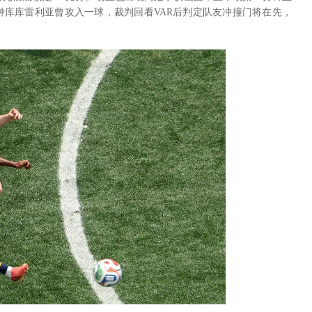
钟库库雷利亚曾攻入一球，裁判回看VAR后判定队友冲撞门将在先，