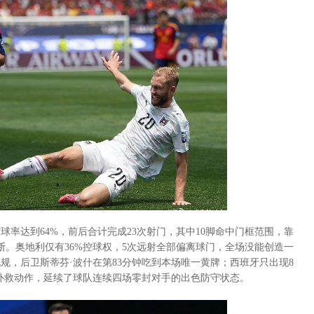
率达到64%，前后合计完成23次射门，其中10脚命中门框范围，靠
断。奥地利仅有36%控球权，5次远射全部偏离球门，全场没能创造一
规，后卫斯蒂芬·波什在第83分钟吃到本场唯一黄牌；西班牙只出现8
扑救动作，延续了球队连续四场零封对手的出色防守状态。