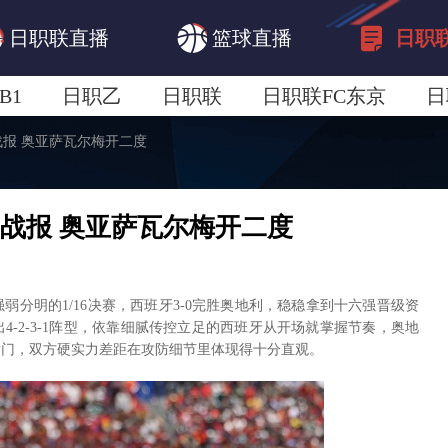
日职联直播
篮球直播
日职
B1
日职乙
日职联
日职联FC东京
日
利战报 奥亚萨瓦尔梅开二度
日职联广岛三箭
日职联横滨水手
日职
地利战报 奥亚萨瓦尔梅开二度
弱分明的1/16决赛，西班牙3-0完胜奥地利，稳稳拿到十六强晋级资
-2-3-1阵型，依靠细腻传控立足的西班牙从开场就掌握节奏，奥地
射门，双方硬实力差距在攻防细节里体现得十分直观。