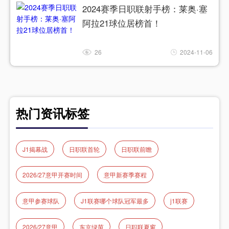
2024赛季日职联射手榜：莱奥·塞
阿拉21球位居榜首！
26
2024-11-06
热门资讯标签
J1揭幕战
日职联首轮
日职联前瞻
2026/27意甲开赛时间
意甲新赛季赛程
意甲参赛球队
J1联赛哪个球队冠军最多
j1联赛
2026/27意甲
东京绿茵
日职联夏窗