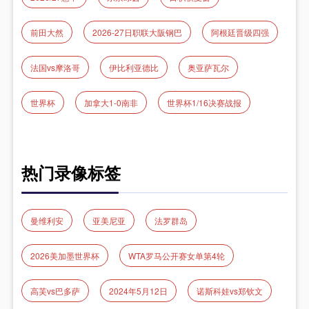
前田大然
2026-27日职联大阪钢巴
阿根廷晋级四强
法国vs摩洛哥
伊比利亚德比
奥亚萨瓦尔
世界杯
加拿大1-0南非
世界杯1/16决赛战报
热门录像标签
曼维利安
亚美尼亚
法罗群岛
2026美加墨世界杯
WTA罗马公开赛女单第4轮
高芙vs巴多萨
2024年5月12日
诺斯科娃vs郑钦文