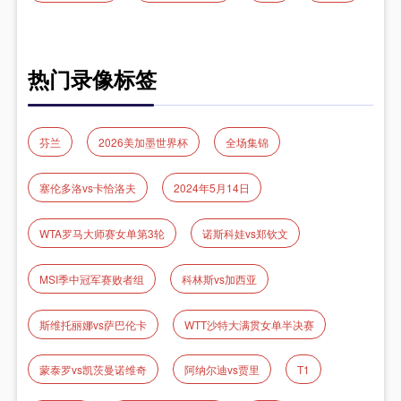
热门录像标签
芬兰
2026美加墨世界杯
全场集锦
塞伦多洛vs卡恰洛夫
2024年5月14日
WTA罗马大师赛女单第3轮
诺斯科娃vs郑钦文
MSI季中冠军赛败者组
科林斯vs加西亚
斯维托丽娜vs萨巴伦卡
WTT沙特大满贯女单半决赛
蒙泰罗vs凯茨曼诺维奇
阿纳尔迪vs贾里
T1