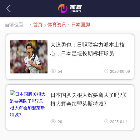
当前位置：
>
首页
>
体育资讯
>
日本国脚
大迫勇也：日职联实力派本土核
心，日本足坛长期标杆球员
54
2026-06-09
日本国脚关根大辉要离队了吗?关
根大辉会加盟莱斯特城?
20
2025-01-11