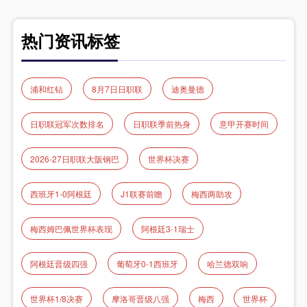
热门资讯标签
浦和红钻
8月7日日职联
迪奥曼德
日职联冠军次数排名
日职联季前热身
意甲开赛时间
2026-27日职联大阪钢巴
世界杯决赛
西班牙1-0阿根廷
J1联赛前瞻
梅西两助攻
梅西姆巴佩世界杯表现
阿根廷3-1瑞士
阿根廷晋级四强
葡萄牙0-1西班牙
哈兰德双响
世界杯1/8决赛
摩洛哥晋级八强
梅西
世界杯