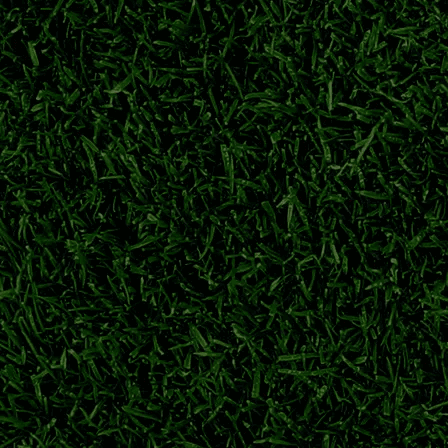
人数、上场名额限制、东南亚提携国豁免规则，帮球迷看懂日职联独
日职联外援政策
J1外援上场人数
J联赛提携国球员
日职联亚外规则
帕尔马拒绝
参与铃木彩艳竞争，出自浦和红钻的日本门将引发豪门哄抢，尤文
铃木彩艳
巴黎圣日耳曼
帕尔马
铃木彩艳转会
整阵容备战下半程
式开放，横滨水手、鹿岛鹿角、川崎前锋抓紧时间补强，应对联赛与
日职联
J联赛夏窗
横滨水手
鹿岛鹿角
、川崎前锋荣誉盘点