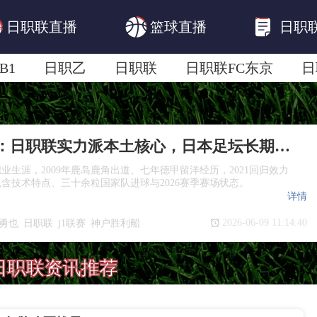
日职联直播
篮球直播
日职
B1
日职乙
日职联
日职联FC东京
日
日职联广岛三箭
日职联横滨水手
日职
大迫勇也：日职联实力派本土核心，日本足坛长期标杆球员
业生涯，2009年鹿岛鹿角出道、七年德甲留洋经历，2021回归效力
含技术特点、三十余粒国家队进球与2026赛季赛场状态。
详情
2026-06-09 11:14:40
勇也
日职联
j1联赛
神户胜利船
德甲日本球员
日职联资讯推荐