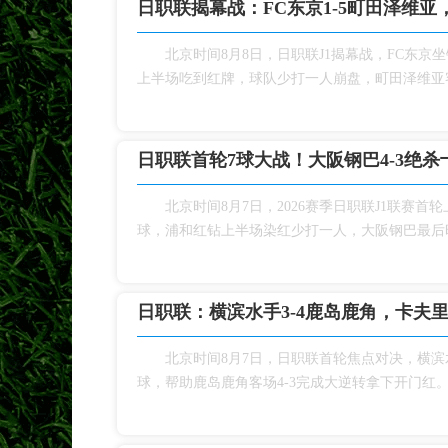
日职联揭幕战：FC东京1‑5町田泽维
北京时间8月8日，日职联J1揭幕战，FC东
上半场吃到红牌，球队少打一人崩盘，町田泽维亚客
日职联首轮7球大战！大阪钢巴4‑3绝
北京时间8月7日，2026赛季日职联J1联
球，浦和红钻上半场染红少打一人，大阪钢巴最后时
日职联：横滨水手3‑4鹿岛鹿角，卡夫
北京时间8月7日，日职联首轮焦点对决，横
球，帮助鹿岛鹿角客场4‑3完成大逆转拿下开门红