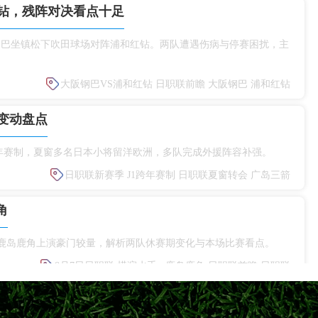
钻，残阵对决看点十足
大阪钢巴坐镇松下吹田球场对阵浦和红钻。两队遭遇伤病与停赛困扰，主
大阪钢巴VS浦和红钻
日职联前瞻
大阪钢巴
浦和红钻
变动盘点
赛启用跨年赛制，夏窗多名日本小将留洋欧洲，多队完成外援阵容补强。
日职联新赛季
J1跨年赛制
日职联夏窗转会
广岛三箭
角
s鹿岛鹿角上演豪门较量，解析两队休赛期变化与本场比赛看点。
8月7日日职联
横滨水手vs鹿岛鹿角
日职联前瞻
日职联
规则说明