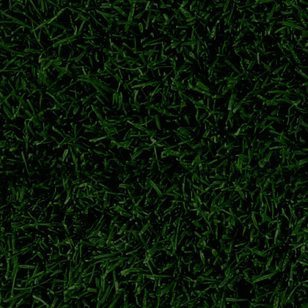
详解横滨水手、川崎前锋等强队夺冠历程，回顾日职联多年争霸格
日职联冠军次数排名
J1联赛哪个球队冠军最多
鹿岛鹿角
横滨水手
新赛季亚冠资格
身备战。球队积极调整阵容，目标在跨年赛季争夺亚冠参赛席位。
横滨水手
日职联
j1联赛
日职联季前热身
梦离开萨尔茨堡红牛，永久转会重返广岛三箭，旅欧球员回归J联
川村拓梦
广岛三箭
日职联转会
萨尔茨堡红牛
力冲刺下半程联赛