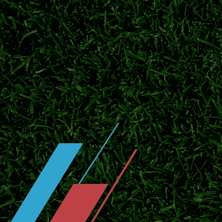
解读现行J1日职联完整外援制度，包含注册
特的外援体系。
巴黎加入铃木彩艳争夺战！尤文报价遭
转会专家罗马诺最新消息，巴黎圣日耳曼正式
图斯报价被帕尔马驳回，转会谈判仍在拉锯。
日职联夏窗开启引援热潮 多支豪门调
2026赛季日职联赛程过半，夏季转会窗口正
杯赛双线赛程。
日职联冠军次数排名！鹿岛、横滨水手