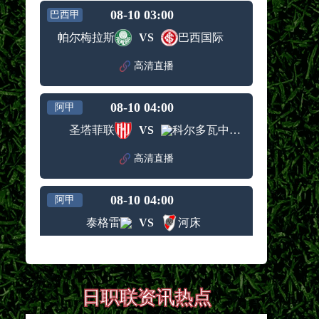
08-10 03:00
巴西甲
帕尔梅拉斯
VS
巴西国际
高清直播
08-10 04:00
阿甲
圣塔菲联
VS
科尔多瓦中央SDE
高清直播
08-10 04:00
阿甲
泰格雷
VS
河床
高清直播
08-10 04:00
阿甲
日职联资讯热点
塔勒瑞斯
VS
拉努斯