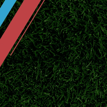
盘点J1联赛历史夺冠榜单，鹿岛鹿角领跑，
局。
横滨水手开启季前热身，补强阵容冲击
2026日职联临近开赛，横滨水手投入季前热
官宣！川村拓梦回归广岛三箭补强中场
北京时间7月25日官方消息，日本中场川村拓
赛。
东京绿茵敲定中场新援！补强中场，全