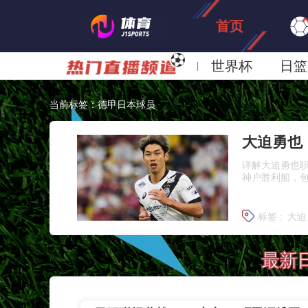
首页
世界杯
日篮
日职联大阪钢巴
当前标签：德甲日本球员
详解大迫勇也职
神户胜利船，包
标签 :
大迫
日本国脚
最新