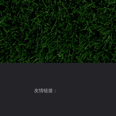
2026日职联夏窗持续运作，东京绿茵签下实
鹿岛鹿角官宣广濑陆斗回归！补强防线
日职联豪门鹿岛鹿角正式签下后卫广濑陆斗，
队下半程联赛争冠。
伊东纯也VS前田大然！日本两大前锋
2026美加墨世界杯落下帷幕，伊东纯也与前
俱乐部新赛季赛场表现。
友情链接：
大阪钢巴夏窗阵容全面更新！8月7日
2026/27跨年日职联开赛在即，盘点大阪