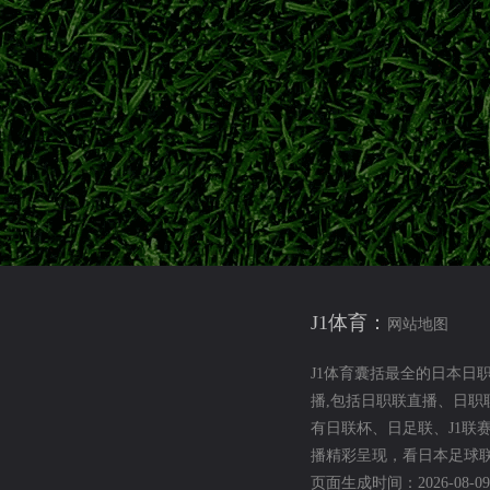
力派中场柴户海，充实中场轮换厚度，备战联赛下半程关键赛程。
东京绿茵
东京绿茵转会
东京绿茵补强
日职联夏窗
冲击日职联冠军
球员从神户胜利船重返老东家。经验丰富的本土后卫加盟，助力球
鹿岛鹿角
广濑陆斗
日职联转会
神户胜利船
特点与前景解析
J1体育：
田大然代表日本队出战大赛。对比两名锋线球员技术风格，展望二人
网站地图
J1体育囊括最全的日本日
伊东纯也
前田大然
日本前锋
2026世界杯
播,包括日职联直播、日
有日联杯、日足联、J1联
迎战浦和红钻开启新赛季
播精彩呈现，看日本足球联
页面生成时间：2026-08-09 2
钢巴夏窗人员变动、海外青训新星动态，详解揭幕战对阵浦和红钻的备战