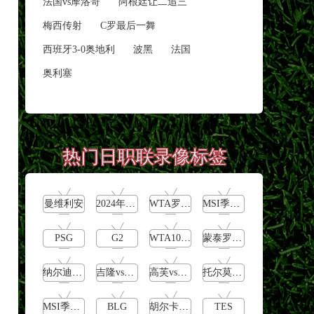
法国vs摩洛哥
阿根廷让二追三
梅西传射
C罗最后一舞
西班牙3-0奥地利
波黑
法国
奥利塞
热门日职联录像标签
曼维利安
2024年5月14日
WTA罗马公开赛女单第4轮
MSI季中冠军赛败者组
PSG
G2
WTA1000罗马大师赛第3轮
蒙泰罗vs凯茨曼诺维奇
纳尔迪vs鲁内
吉隆vs卢布列夫
高芙vs克里斯蒂安
托尔莫vs奥斯塔彭科
MSI季中冠军赛胜者组
BLG
胡尔卡奇vs纳达尔
TES