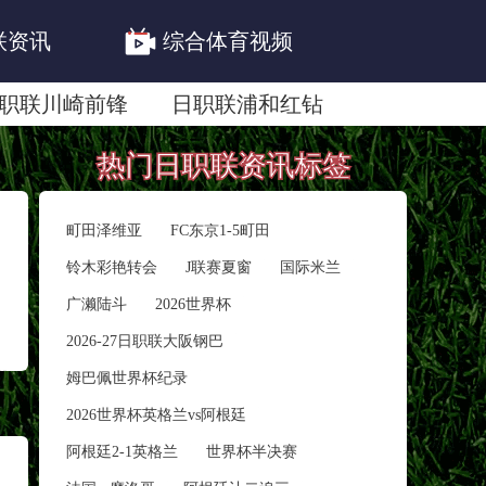
联资讯
综合体育视频
职联川崎前锋
日职联浦和红钻
联鹿岛鹿角
热门日职联资讯标签
町田泽维亚
FC东京1‑5町田
铃木彩艳转会
J联赛夏窗
国际米兰
广濑陆斗
2026世界杯
2026-27日职联大阪钢巴
姆巴佩世界杯纪录
2026世界杯英格兰vs阿根廷
阿根廷2-1英格兰
世界杯半决赛