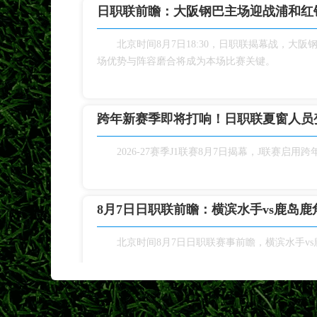
日职联前瞻：大阪钢巴主场迎战浦和红
北京时间8月7日18:30，日职联揭幕战，
场优势与阵容磨合将成为本场比赛关键。
跨年新赛季即将打响！日职联夏窗人员
2026‑27赛季J1联赛8月7日揭幕，J联
8月7日日职联前瞻：横滨水手vs鹿岛鹿
北京时间8月7日日职联赛事前瞻，横滨水手v
日职联外援政策详解！东南亚球员特殊