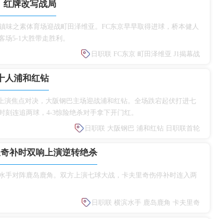
亚，红牌改写战局
京坐镇味之素体育场迎战町田泽维亚。FC东京早早取得进球，桥本健人
场5‑1大胜带走胜利。
日职联
FC东京
町田泽维亚
J1揭幕战
杀十人浦和红钻
赛首轮上演焦点对决，大阪钢巴主场迎战浦和红钻。全场跌宕起伏打进七
刻连追两球，4‑3惊险绝杀对手拿下开门红。
日职联
大阪钢巴
浦和红钻
日职联首轮
里奇补时双响上演逆转绝杀
滨水手对阵鹿岛鹿角。双方上演七球大战，卡夫里奇伤停补时连入两
。
日职联
横滨水手
鹿岛鹿角
卡夫里奇