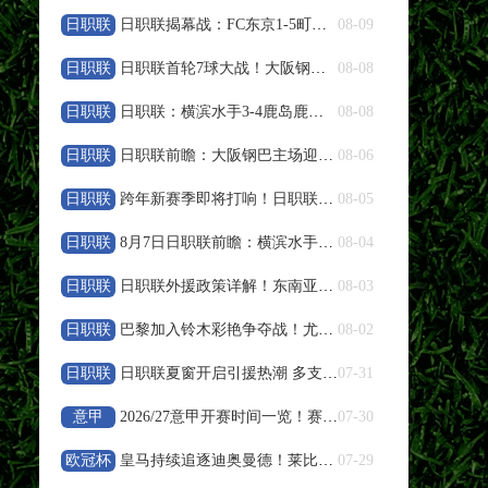
日职联
日职联揭幕战：FC东京1‑5町田泽维亚，红牌改写战局
08-09
高清直播
日职联
日职联首轮7球大战！大阪钢巴4‑3绝杀十人浦和红钻
08-08
08-10 04:00
阿甲
日职联
日职联：横滨水手3‑4鹿岛鹿角，卡夫里奇补时双响上演逆转绝杀
08-08
圣洛伦索
VS
飓风队
日职联
日职联前瞻：大阪钢巴主场迎战浦和红钻，残阵对决看点十足
08-06
高清直播
日职联
跨年新赛季即将打响！日职联夏窗人员变动盘点
08-05
08-10 04:00
日职联
阿甲
8月7日日职联前瞻：横滨水手vs鹿岛鹿角
08-04
罗萨里奥中央
VS
阿尔多斯维
日职联
日职联外援政策详解！东南亚球员特殊规则说明
08-03
高清直播
日职联
巴黎加入铃木彩艳争夺战！尤文报价遭帕尔马拒绝
08-02
日职联
日职联夏窗开启引援热潮 多支豪门调整阵容备战下半程
07-31
08-10 04:00
阿甲
意甲
2026/27意甲开赛时间一览！赛程周期与参赛队伍整理
07-30
科尔多瓦学院
VS
甘拿斯亚门多萨
欧冠杯
皇马持续追逐迪奥曼德！莱比锡天才引发欧冠豪门竞价
07-29
高清直播