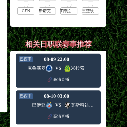
GEN
斯诺克元老斯诺克世锦赛1/4决赛
T德拉戈vs沃森
王楚钦vs帕特里克-弗朗西斯卡
相关日职联赛事推荐
08-09 22:00
巴西甲
克鲁塞罗
VS
米拉索
高清直播
08-10 03:00
巴西甲
巴伊亚
VS
瓦斯科达伽马
高清直播