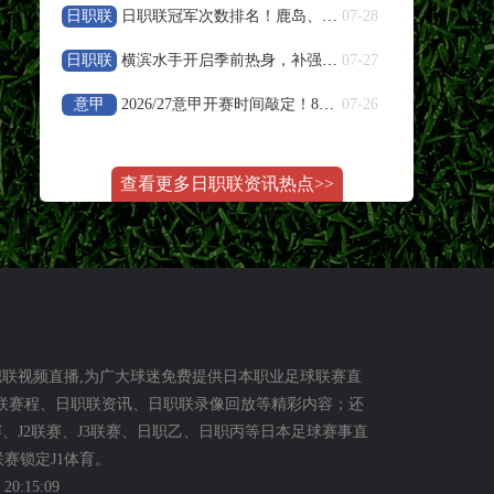
日职联
日职联冠军次数排名！鹿岛、横滨水手、川崎前锋荣誉盘点
07-28
08-10 04:00
阿甲
日职联
横滨水手开启季前热身，补强阵容冲击新赛季亚冠资格
07-27
门多萨独立
VS
里奥夸尔托学生队
意甲
2026/27意甲开赛时间敲定！8月23日联赛正式打响
07-26
高清直播
08-10 04:00
阿甲
查看更多日职联资讯热点>>
阿根廷独立
VS
普拉腾斯
高清直播
08-10 04:00
阿甲
拉普拉塔体操
VS
巴拉卡斯中央队
职联视频直播,为广大球迷免费提供日本职业足球联赛直
职联赛程、日职联资讯、日职联录像回放等精彩内容；还
高清直播
赛、J2联赛、J3联赛、日职乙、日职丙等日本足球赛事直
赛锁定J1体育。
08-10 04:00
阿甲
0:15:09