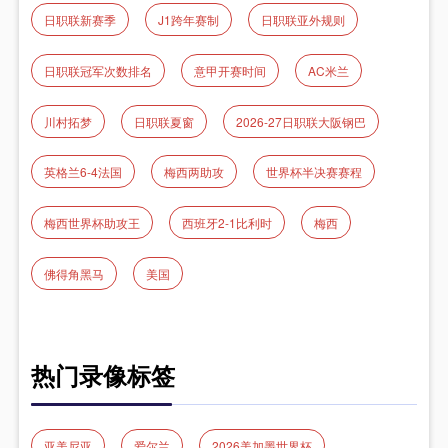
日职联新赛季
J1跨年赛制
日职联亚外规则
日职联冠军次数排名
意甲开赛时间
AC米兰
川村拓梦
日职联夏窗
2026-27日职联大阪钢巴
英格兰6-4法国
梅西两助攻
世界杯半决赛赛程
梅西世界杯助攻王
西班牙2-1比利时
梅西
佛得角黑马
美国
热门录像标签
亚美尼亚
爱尔兰
2026美加墨世界杯