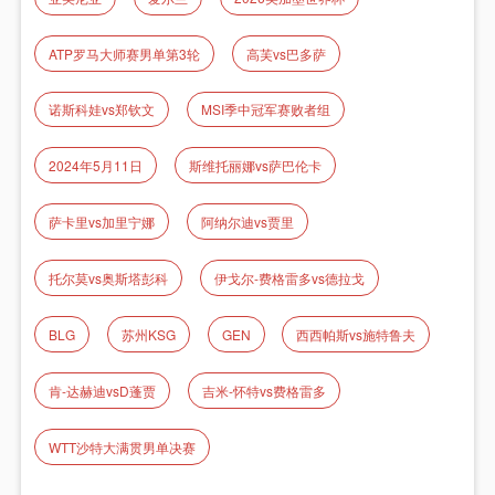
ATP罗马大师赛男单第3轮
高芙vs巴多萨
诺斯科娃vs郑钦文
MSI季中冠军赛败者组
2024年5月11日
斯维托丽娜vs萨巴伦卡
萨卡里vs加里宁娜
阿纳尔迪vs贾里
托尔莫vs奥斯塔彭科
伊戈尔-费格雷多vs德拉戈
BLG
苏州KSG
GEN
西西帕斯vs施特鲁夫
肯-达赫迪vsD蓬贾
吉米-怀特vs费格雷多
WTT沙特大满贯男单决赛