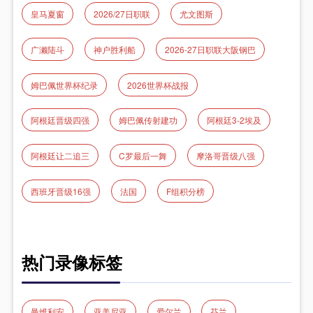
皇马夏窗
2026/27日职联
尤文图斯
广濑陆斗
神户胜利船
2026-27日职联大阪钢巴
姆巴佩世界杯纪录
2026世界杯战报
阿根廷晋级四强
姆巴佩传射建功
阿根廷3-2埃及
阿根廷让二追三
C罗最后一舞
摩洛哥晋级八强
西班牙晋级16强
法国
F组积分榜
热门录像标签
曼维利安
亚美尼亚
爱尔兰
芬兰