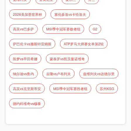
2026美加墨世界杯
塞伦多洛vs卡恰洛夫
高芙vs巴多萨
MSI季中冠军赛败者组
G2
萨巴伦卡vs雅斯特雷姆斯
ATP罗马大师赛女单第2轮
陈梦vs早田希娜
蒙泰罗vs凯茨曼诺维奇
纳尔迪vs鲁内
吉隆vs卢布列夫
兹维列夫vs达德尔里
高芙vs克里斯蒂安
MSI季中冠军赛胜者组
苏州KSG
德约科维奇vs穆泰