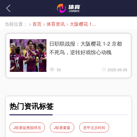
当前位置：
>
首页
>
体育资讯
>
大阪樱花 1-2 京都不死鸟
日职联战报：大阪樱花 1-2 京都
不死鸟，逆转好戏惊心动魄
33
2025-09-29
热门资讯标签
J联赛提携国球员
J联赛夏窗
意甲北京时间