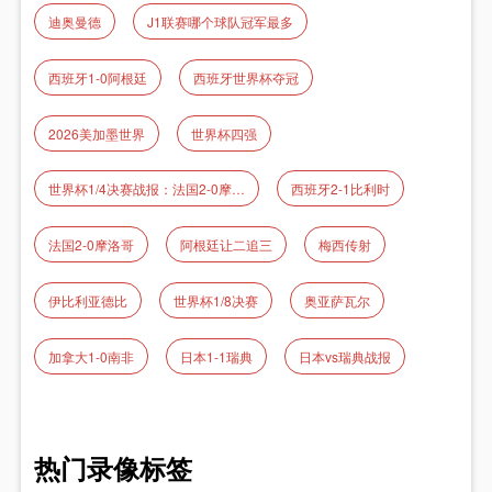
迪奥曼德
J1联赛哪个球队冠军最多
西班牙1-0阿根廷
西班牙世界杯夺冠
2026美加墨世界
世界杯四强
世界杯1/4决赛战报：法国2‑0摩洛哥 姆巴佩传射率队晋级
西班牙2-1比利时
法国2‑0摩洛哥
阿根廷让二追三
梅西传射
伊比利亚德比
世界杯1/8决赛
奥亚萨瓦尔
加拿大1-0南非
日本1-1瑞典
日本vs瑞典战报
热门录像标签