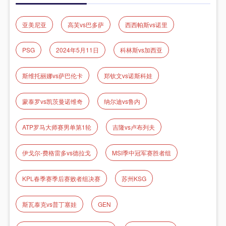
亚美尼亚
高芙vs巴多萨
西西帕斯vs诺里
PSG
2024年5月11日
科林斯vs加西亚
斯维托丽娜vs萨巴伦卡
郑钦文vs诺斯科娃
蒙泰罗vs凯茨曼诺维奇
纳尔迪vs鲁内
ATP罗马大师赛男单第1轮
吉隆vs卢布列夫
伊戈尔-费格雷多vs德拉戈
MSI季中冠军赛胜者组
KPL春季赛季后赛败者组决赛
苏州KSG
斯瓦泰克vs普丁塞娃
GEN