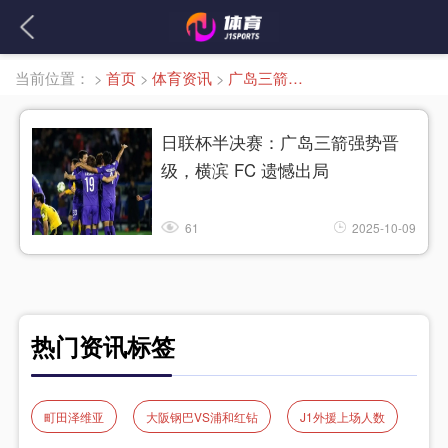
当前位置：
>
首页
>
体育资讯
>
广岛三箭强势晋级
日联杯半决赛：广岛三箭强势晋
级，横滨 FC 遗憾出局
61
2025-10-09
热门资讯标签
町田泽维亚
大阪钢巴VS浦和红钻
J1外援上场人数