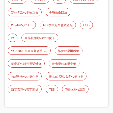
塞伦多洛vs卡恰洛夫
全场录像回放
2024年5月14日
MSI季中冠军赛败者组
PSG
vs
斯维托丽娜vs萨巴伦卡
WTA1000罗马大师赛第3轮
陈梦vs早田希娜
蒙泰罗vs凯茨曼诺维奇
萨卡里vs加里宁娜
兹维列夫vs达德尔里
伊戈尔-费格雷多vs德拉戈
斯瓦泰克vs普丁塞娃
TES
T德拉戈vs沃森