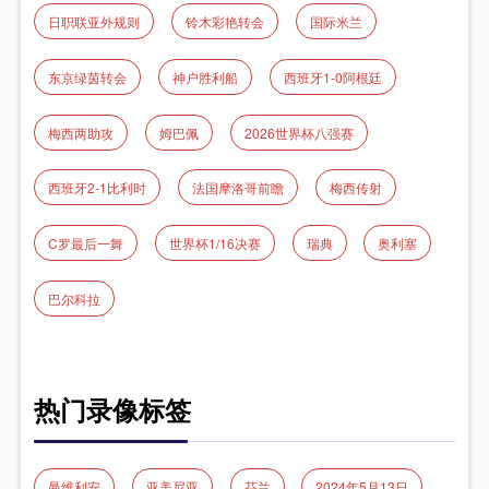
日职联亚外规则
铃木彩艳转会
国际米兰
东京绿茵转会
神户胜利船
西班牙1-0阿根廷
梅西两助攻
姆巴佩
2026世界杯八强赛
西班牙2-1比利时
法国摩洛哥前瞻
梅西传射
C罗最后一舞
世界杯1/16决赛
瑞典
奥利塞
巴尔科拉
热门录像标签
曼维利安
亚美尼亚
芬兰
2024年5月13日