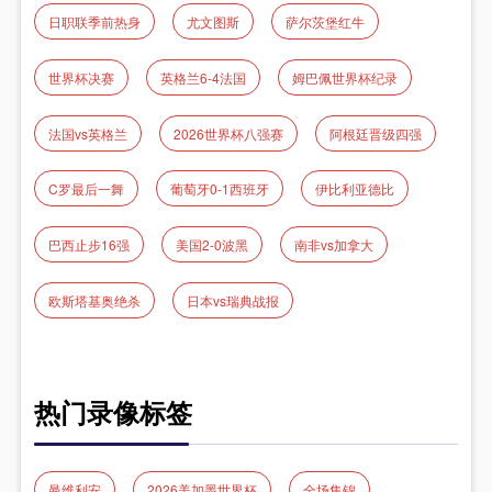
日职联季前热身
尤文图斯
萨尔茨堡红牛
世界杯决赛
英格兰6-4法国
姆巴佩世界杯纪录
法国vs英格兰
2026世界杯八强赛
阿根廷晋级四强
C罗最后一舞
葡萄牙0-1西班牙
伊比利亚德比
巴西止步16强
美国2-0波黑
南非vs加拿大
欧斯塔基奥绝杀
日本vs瑞典战报
热门录像标签
曼维利安
2026美加墨世界杯
全场集锦