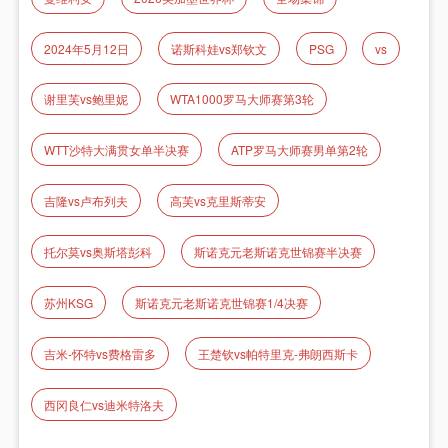
2024年5月12日
诺斯科娃vs郑钦文
PSG
vs
谢里芙vs鲍里妮
WTA1000罗马大师赛第3轮
WTT沙特大满贯女单半决赛
ATP罗马大师赛男单第2轮
吉隆vs卢布列夫
高芙vs克里斯蒂安
托尔莫vs奥斯塔彭科
斯诺克元老斯诺克世锦赛半决赛
苏州KSG
斯诺克元老斯诺克世锦赛1/4决赛
吉米-怀特vs费格雷多
王楚钦vs帕特里克-弗朗西斯卡
西冈良仁vs迪米特洛夫