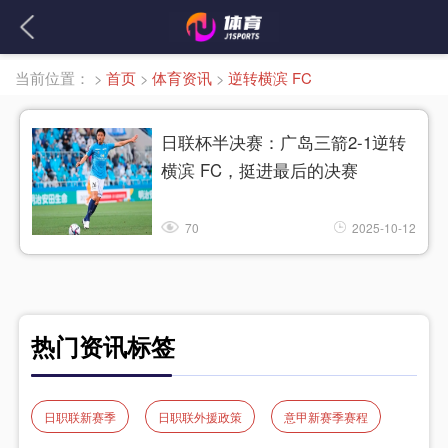
当前位置：
>
首页
>
体育资讯
>
逆转横滨 FC
日联杯半决赛：广岛三箭2-1逆转
横滨 FC，挺进最后的决赛
70
2025-10-12
热门资讯标签
日职联新赛季
日职联外援政策
意甲新赛季赛程