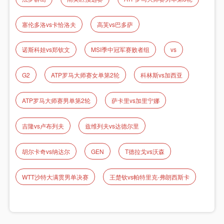
塞伦多洛vs卡恰洛夫
高芙vs巴多萨
诺斯科娃vs郑钦文
MSI季中冠军赛败者组
vs
G2
ATP罗马大师赛女单第2轮
科林斯vs加西亚
ATP罗马大师赛男单第2轮
萨卡里vs加里宁娜
吉隆vs卢布列夫
兹维列夫vs达德尔里
胡尔卡奇vs纳达尔
GEN
T德拉戈vs沃森
WTT沙特大满贯男单决赛
王楚钦vs帕特里克-弗朗西斯卡