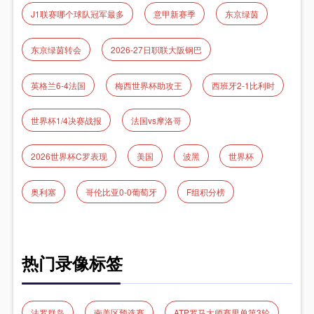
J1联赛哪个球队冠军最多
意甲新赛季
东京绿茵
东京绿茵转会
2026-27日职联大阪钢巴
英格兰6-4法国
梅西世界杯助攻王
西班牙2-1比利时
世界杯1/4决赛战报
法国vs摩洛哥
2026世界杯C罗表现
美国
波黑
世界杯
奥利塞
哥伦比亚0-0葡萄牙
F组积分榜
热门录像标签
法罗群岛
南美区预选赛
ATP罗马大师赛男单第3轮