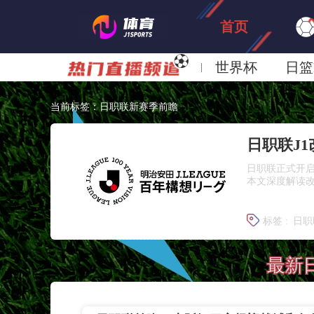
首页
世界杯
日篮
日职联大阪钢巴
当前标签：日职联新赛季前瞻
日职联J
日职联正式开启
本文深度解读
标签 :
日职
日职联争
最新