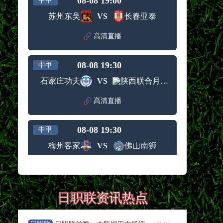
08-08 19:00
中甲
苏州东吴
VS
长春亚泰
高清直播
08-08 19:30
中甲
石家庄功夫
VS
陕西联合月亮泊队
高清直播
08-08 19:30
中甲
梅州客家
VS
佛山南狮
高清直播
08-08 19:30
中甲
日职联资讯热点
南京城市
VS
南通支云