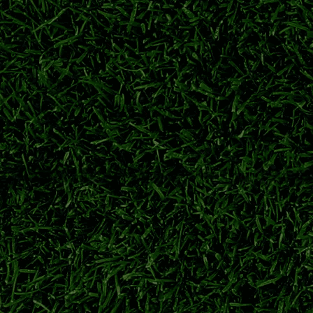
力派中场柴户海，充实中场轮换厚度，备战联赛下半程关键赛程。
东京绿茵
东京绿茵转会
东京绿茵补强
日职联夏窗
冲击日职联冠军
球员从神户胜利船重返老东家。经验丰富的本土后卫加盟，助力球
鹿岛鹿角
广濑陆斗
日职联转会
神户胜利船
特点与前景解析
田大然代表日本队出战大赛。对比两名锋线球员技术风格，展望二人
伊东纯也
前田大然
日本前锋
2026世界杯
迎战浦和红钻开启新赛季
钢巴夏窗人员变动、海外青训新星动态，详解揭幕战对阵浦和红钻的备战