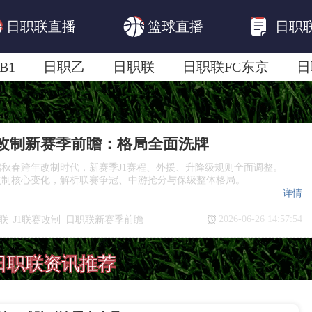
日职联直播
篮球直播
日职
B1
日职乙
日职联
日职联FC东京
日
日职联广岛三箭
日职联横滨水手
日职
1改制新赛季前瞻：格局全面洗牌
秋春跨年改制时代，新赛季J1赛程、外援、升降级规则全面调整。
改制核心变化，解析联赛争冠、中游抢分与保级整体格局。
详情
2026-06-26 14:57:54
联
J1联赛改制
日职联新赛季前瞻
冠保级格局
日职联资讯推荐