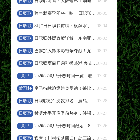
日职联
日职联前瞻：大阪钢巴主场迎战浦和红钻，残阵对决看点十足
08-06
高清直播
日职联
跨年新赛季即将打响！日职联夏窗人员变动盘点
08-05
08-08 19:35
中超
日职联
8月7日日职联前瞻：横滨水手vs鹿岛鹿角
08-04
浙江队
VS
武汉三镇
日职联
日职联外援政策详解！东南亚球员特殊规则说明
08-03
高清直播
日职联
巴黎加入铃木彩艳争夺战！尤文报价遭帕尔马拒绝
08-02
08-08 19:35
日职联
中超
日职联夏窗开启引援热潮 多支豪门调整阵容备战下半程
07-31
大连英博
VS
辽宁铁人
意甲
2026/27意甲开赛时间一览！赛程周期与参赛队伍整理
07-30
高清直播
欧冠杯
皇马持续追逐迪奥曼德！莱比锡天才引发欧冠豪门竞价
07-29
日职联
日职联冠军次数排名！鹿岛、横滨水手、川崎前锋荣誉盘点
07-28
08-08 20:00
中超
日职联
横滨水手开启季前热身，补强阵容冲击新赛季亚冠资格
07-27
云南玉昆
VS
成都蓉城
意甲
2026/27意甲开赛时间敲定！8月23日联赛正式打响
07-26
高清直播
日职联
官宣！川村拓梦回归广岛三箭补强中场
07-25