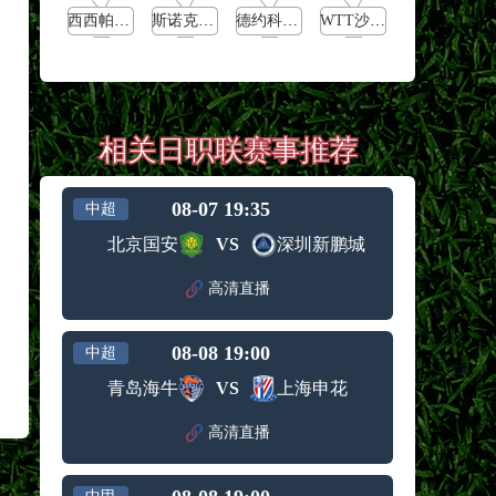
西西帕斯vs施特鲁夫
斯诺克元老斯诺克世锦赛1/4决赛
德约科维奇vs穆泰
WTT沙特大满贯男单决赛
相关日职联赛事推荐
08-07 19:35
中超
北京国安
VS
深圳新鹏城
高清直播
08-08 19:00
中超
青岛海牛
VS
上海申花
高清直播