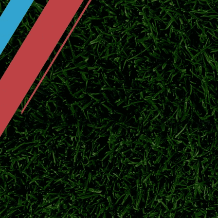
2026日职联夏窗持续运作，东京绿茵签下实
鹿岛鹿角官宣广濑陆斗回归！补强防线
日职联豪门鹿岛鹿角正式签下后卫广濑陆斗，
队下半程联赛争冠。
伊东纯也VS前田大然！日本两大前锋
2026美加墨世界杯落下帷幕，伊东纯也与前
俱乐部新赛季赛场表现。
大阪钢巴夏窗阵容全面更新！8月7日
2026/27跨年日职联开赛在即，盘点大阪