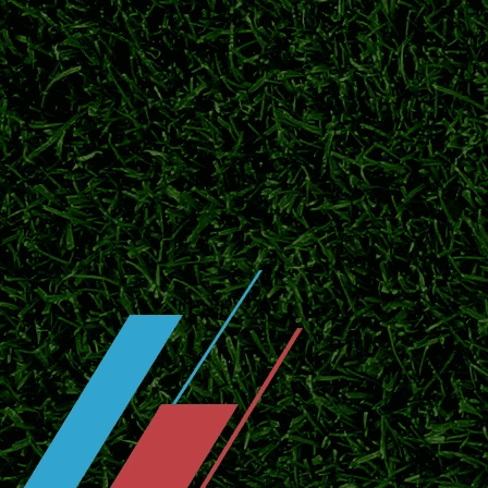
盘点J1联赛历史夺冠榜单，鹿岛鹿角领跑，
局。
横滨水手开启季前热身，补强阵容冲击
2026日职联临近开赛，横滨水手投入季前热
官宣！川村拓梦回归广岛三箭补强中场
北京时间7月25日官方消息，日本中场川村拓
赛。
东京绿茵敲定中场新援！补强中场，全