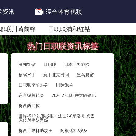
联资讯
综合体育视频
职联川崎前锋
日职联浦和红钻
联鹿岛鹿角
热门日职联资讯标签
浦和红钻
日职联
日本门将旅欧
横滨水手
意甲北京时间
皇马夏窗
日职联季前热身
国际米兰
东京绿茵转会
2026-27日职联大阪钢巴
梅西两助攻
世界杯1/4决赛战报：法国2‑0摩洛哥 姆巴
佩传射率队晋级
梅西世界杯助攻王
阿根廷3-2埃及