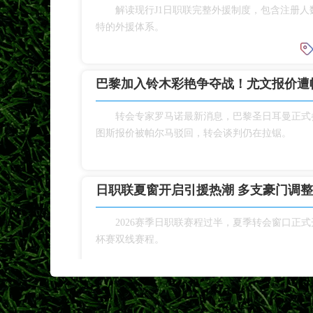
解读现行J1日职联完整外援制度，包含注册
特的外援体系。
巴黎加入铃木彩艳争夺战！尤文报价遭
转会专家罗马诺最新消息，巴黎圣日耳曼正式
图斯报价被帕尔马驳回，转会谈判仍在拉锯。
日职联夏窗开启引援热潮 多支豪门调
2026赛季日职联赛程过半，夏季转会窗口正
杯赛双线赛程。
日职联冠军次数排名！鹿岛、横滨水手