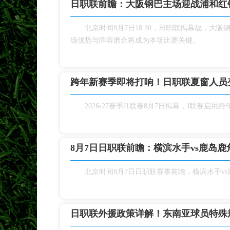
日职联前瞻：大阪钢巴主场迎战浦和红
北京时间8月7日18:30，日职联揭幕战，
场优势与阵容磨合将成为本场比赛关键。
跨年新赛季即将打响！日职联夏窗人员
2026‑27赛季J1联赛8月7日揭幕，J联
8月7日日职联前瞻：横滨水手vs鹿岛鹿
北京时间8月7日日职联赛事前瞻，横滨水手v
日职联外援政策详解！东南亚球员特殊