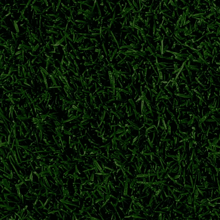
详解横滨水手、川崎前锋等强队夺冠历程，回顾日职联多年争霸格
日职联冠军次数排名
J1联赛哪个球队冠军最多
鹿岛鹿角
横滨水手
新赛季亚冠资格
身备战。球队积极调整阵容，目标在跨年赛季争夺亚冠参赛席位。
横滨水手
日职联
j1联赛
日职联季前热身
梦离开萨尔茨堡红牛，永久转会重返广岛三箭，旅欧球员回归J联
川村拓梦
广岛三箭
日职联转会
萨尔茨堡红牛
力冲刺下半程联赛