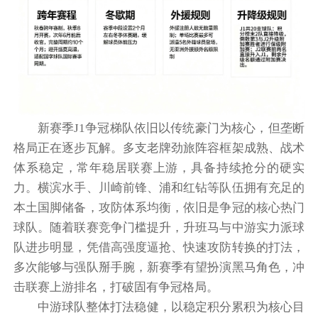
新赛季J1争冠梯队依旧以传统豪门为核心，但垄断
格局正在逐步瓦解。多支老牌劲旅阵容框架成熟、战术
体系稳定，常年稳居联赛上游，具备持续抢分的硬实
力。横滨水手、川崎前锋、浦和红钻等队伍拥有充足的
本土国脚储备，攻防体系均衡，依旧是争冠的核心热门
球队。随着联赛竞争门槛提升，升班马与中游实力派球
队进步明显，凭借高强度逼抢、快速攻防转换的打法，
多次能够与强队掰手腕，新赛季有望扮演黑马角色，冲
击联赛上游排名，打破固有争冠格局。
中游球队整体打法稳健，以稳定积分累积为核心目