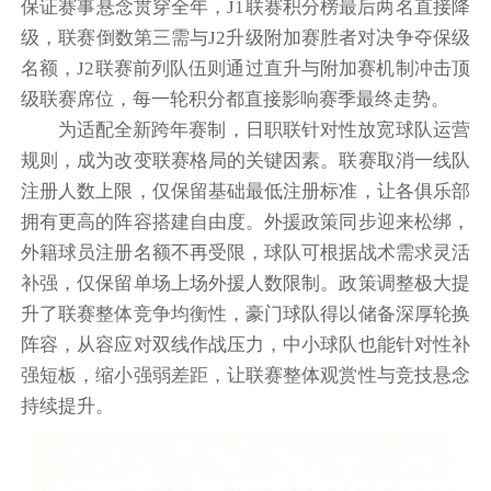
保证赛事悬念贯穿全年，J1联赛积分榜最后两名直接降
级，联赛倒数第三需与J2升级附加赛胜者对决争夺保级
名额，J2联赛前列队伍则通过直升与附加赛机制冲击顶
级联赛席位，每一轮积分都直接影响赛季最终走势。
为适配全新跨年赛制，日职联针对性放宽球队运营
规则，成为改变联赛格局的关键因素。联赛取消一线队
注册人数上限，仅保留基础最低注册标准，让各俱乐部
拥有更高的阵容搭建自由度。外援政策同步迎来松绑，
外籍球员注册名额不再受限，球队可根据战术需求灵活
补强，仅保留单场上场外援人数限制。政策调整极大提
升了联赛整体竞争均衡性，豪门球队得以储备深厚轮换
阵容，从容应对双线作战压力，中小球队也能针对性补
强短板，缩小强弱差距，让联赛整体观赏性与竞技悬念
持续提升。