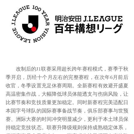
改制后的J1联赛采用超长跨年赛程模式，赛季于秋
季开启，历经十个月左右的完整赛程，在次年6月前后
收官，冬季设置充足休赛周期。全新赛程有效避开盛夏
高温密集作战，大幅降低球员体能透支与伤病风险，让
比赛节奏和竞技质量更加稳定。同时新赛程完美适配日
本国字号球队的国际赛事备战节奏，俱乐部赛事与世预
赛、洲际大赛的时间冲突明显减少，更利于本土球员保
持稳定竞技状态。联赛升降级规则保持成熟稳定体系，