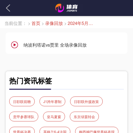
当前位置：
>
首页
>
录像回放
>
2024年5月14日
纳波利塔诺vs贾里 全场录像回放
热门资讯标签
日职联前瞻
J1跨年赛制
日职联外援政策
意甲参赛球队
皇马夏窗
东京绿茵转会
世界杯决赛
英格兰6-4法国
梅西姆巴佩世界杯表现