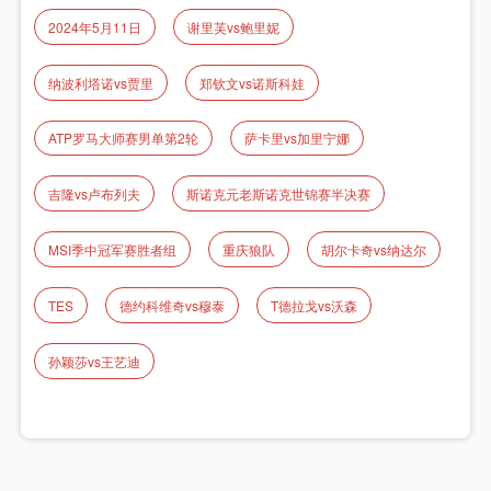
2024年5月11日
谢里芙vs鲍里妮
纳波利塔诺vs贾里
郑钦文vs诺斯科娃
ATP罗马大师赛男单第2轮
萨卡里vs加里宁娜
吉隆vs卢布列夫
斯诺克元老斯诺克世锦赛半决赛
MSI季中冠军赛胜者组
重庆狼队
胡尔卡奇vs纳达尔
TES
德约科维奇vs穆泰
T德拉戈vs沃森
孙颖莎vs王艺迪