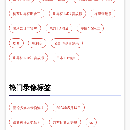
梅西世界杯助攻王
世界杯1/4决赛战报
梅里诺绝杀
阿根廷让二追三
巴西1-2挪威
美国2-0波黑
瑞典
奥利塞
欧斯塔基奥绝杀
世界杯1/16决赛战报
日本1-1瑞典
热门录像标签
塞伦多洛vs卡恰洛夫
2024年5月14日
诺斯科娃vs郑钦文
西西帕斯vs诺里
vs