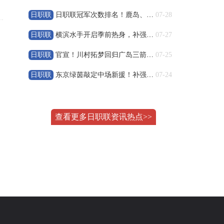
08-09 20:00
中超
日职联
日职联冠军次数排名！鹿岛、横滨水手、川崎前锋荣誉盘点
07-28
山东泰山
VS
天津津门虎
日职联
横滨水手开启季前热身，补强阵容冲击新赛季亚冠资格
07-27
高清直播
日职联
官宣！川村拓梦回归广岛三箭补强中场
07-25
08-09 22:00
巴西甲
日职联
东京绿茵敲定中场新援！补强中场，全力冲刺下半程联赛
07-24
克鲁塞罗
VS
米拉索
高清直播
查看更多日职联资讯热点>>
08-10 03:00
巴西甲
巴伊亚
VS
瓦斯科达伽马
高清直播
08-10 03:00
巴西甲
帕尔梅拉斯
VS
巴西国际