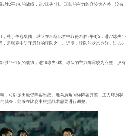
2胜2平1负的战绩，进7球失4球。球队的主力阵容较为齐整，没有
处于争冠集团。球队在36场比赛中取得21胜7平8负，进72球失40
固，是联赛中防守最好的球队之一。近期，球队的状态良好，过去6
3胜1平1负的战绩，进10球失5球。球队的主力阵容较为齐整，没有
影响，可以派出最强阵容出战。鹿岛鹿角同样阵容齐整，主力球员状
定的储备，能够在比赛中根据战术需要进行调整。