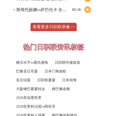
斯维托丽娜vs萨巴伦卡 全场录像回放
05-16
08-08 20:00
中甲
定南赣联
VS
大连鲲城
纳波利塔诺vs贾里 全场录像回放
05-16
查看更多日职联录像>>
高清直播
郑钦文vs诺斯科娃 全场录像回放
05-15
WTT沙特大满贯女单半决赛 陈梦vs早田希娜 全场录像回放
05-15
08-09 03:00
巴西甲
热门日职联资讯标签
蒙泰罗vs凯茨曼诺维奇 全场录像回放
格雷米奥
VS
圣保罗
05-15
横滨水手vs鹿岛鹿角
日职联外援政策
纳尔迪vs鲁内 全场录像回放
高清直播
05-15
巴黎圣日耳曼
日本门将旅欧
萨卡里vs加里宁娜 全场录像回放
05-15
08-09 05:30
巴西甲
东京绿茵
日职联夏窗
日本前锋
吉隆vs卢布列夫 全场录像回放
05-15
瑞模贝雷
VS
米内罗竞技
大阪钢巴夏窗转会
姆巴佩金靴
兹维列夫vs达德尔里 全场录像回放
05-15
高清直播
2026美加墨世界
2026世界杯法国vs西班牙
阿纳尔迪vs贾里 全场录像回放
05-15
08-09 07:30
巴西甲
2026世界杯八强赛
姆巴佩传射建功