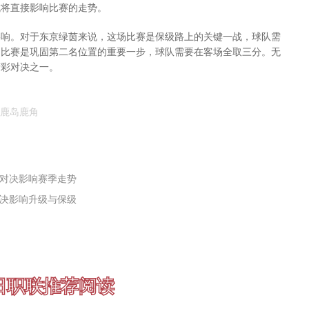
抗将直接影响比赛的走势。
影响。对于东京绿茵来说，这场比赛是保级路上的关键一战，球队需
场比赛是巩固第二名位置的重要一步，球队需要在客场全取三分。无
精彩对决之一。
鹿岛鹿角
键对决影响赛季走势
对决影响升级与保级
日职联推荐阅读