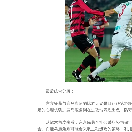
最后综合分析：
东京绿茵与鹿岛鹿角的比赛无疑是日职联第37
定的心理优势。鹿岛鹿角则在进攻端表现出色，防
从战术角度来看，东京绿茵可能会采取较为保
会。而鹿岛鹿角则可能会采取主动进攻的策略，利