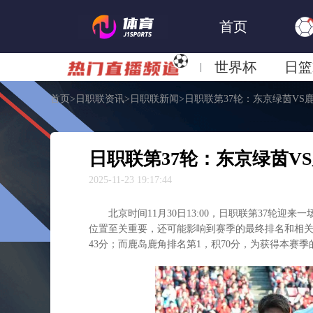
首页
世界杯
日篮
首页
>
日职联资讯
>
日职联新闻
>
日职联第37轮：东京绿茵V
日职联大阪钢巴
日职联第37轮：东京绿茵V
2025-11-23 19:17:44
北京时间11月30日13:00，日职联第37轮
位置至关重要，还可能影响到赛季的最终排名和相关
43分；而鹿岛鹿角排名第1，积70分，为获得本赛