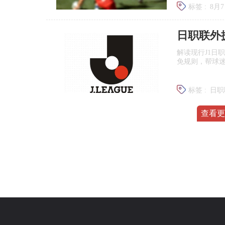
标签 :
8月
日职联前
日职联外
解读现行J1日
免规则，帮球
标签 :
日职
J联赛提携
查看更
巴黎加入
转会专家罗马
日本门将引发
标签 :
铃木
铃木彩艳
2026赛季日