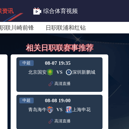
联资讯
综合体育视频
职联川崎前锋
日职联浦和红钻
联鹿岛鹿角
相关日职联赛事推荐
08-07 19:35
中超
北京国安
VS
深圳新鹏城
高清直播
08-08 19:00
中超
青岛海牛
VS
上海申花
高清直播