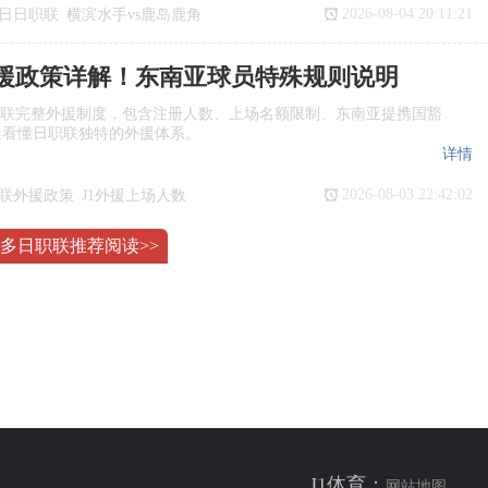
2026-08-04 20:11:21
7日日职联
横滨水手vs鹿岛鹿角
瞻
日职联
援政策详解！东南亚球员特殊规则说明
职联完整外援制度，包含注册人数、上场名额限制、东南亚提携国豁
迷看懂日职联独特的外援体系。
详情
2026-08-03 22:42:02
联外援政策
J1外援上场人数
国球员
日职联亚外规则
多日职联推荐阅读>>
铃木彩艳争夺战！尤文报价遭帕尔马拒绝
诺最新消息，巴黎圣日耳曼正式参与铃木彩艳竞争，出自浦和红钻的
豪门哄抢，尤文图斯报价被帕尔马驳回，转会谈判仍在拉锯。
详情
2026-08-02 14:27:45
彩艳
巴黎圣日耳曼
帕尔马
转会
日职联夏窗开启引援热潮 多支豪门调整阵容备战下半程
职联赛程过半，夏季转会窗口正式开放，横滨水手、鹿岛鹿角、川崎前
J1体育：
网站地图