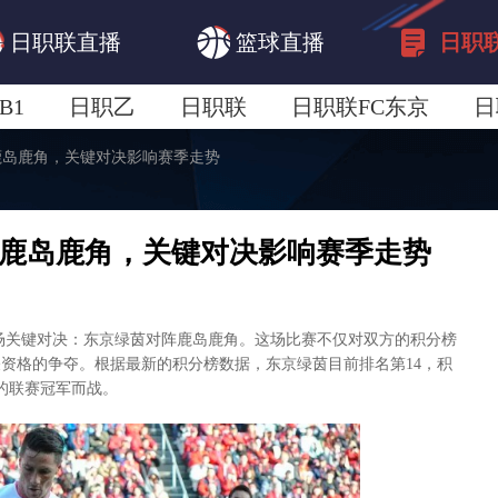
日职联直播
篮球直播
日职
B1
日职乙
日职联
日职联FC东京
日
S鹿岛鹿角，关键对决影响赛季走势
日职联广岛三箭
日职联横滨水手
日职
S鹿岛鹿角，关键对决影响赛季走势
迎来一场关键对决：东京绿茵对阵鹿岛鹿角。这场比赛不仅对双方的积分榜
资格的争夺。根据最新的积分榜数据，东京绿茵目前排名第14，积
季的联赛冠军而战。