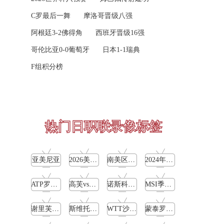
高芙vs克里斯蒂安 全场录像回放
05-15
科里蒂巴
VS
沙佩科恩斯
C罗最后一舞
摩洛哥晋级八强
托尔莫vs奥斯塔彭科 全场录像回放
05-15
高清直播
阿根廷3-2佛得角
西班牙晋级16强
斯诺克元老斯诺克世锦赛半决赛 伊戈尔-费格雷多vs德拉戈 全场录像回放
05-14
哥伦比亚0-0葡萄牙
日本1-1瑞典
08-09 08:00
巴西甲
F组积分榜
穆纳尔vs诺里 全场录像回放
05-14
博塔弗戈
VS
弗鲁米嫩塞
MSI季中冠军赛胜者组 BLG vs T1 全场录像回放
05-14
高清直播
KPL春季赛季后赛败者组决赛 重庆狼队 vs 苏州KSG 全场录像回放
05-14
08-09 18:00
中甲
热门日职联录像标签
胡尔卡奇vs纳达尔 全场录像回放
05-14
延边龙鼎
VS
深圳青年人
斯瓦泰克vs普丁塞娃 全场录像回放
05-14
高清直播
亚美尼亚
2026美加墨世界杯
南美区预选赛
2024年5月13日
MSI季中冠军赛胜者组 TES vs GEN 全场录像回放
05-14
ATP罗马大师赛男单第3轮
高芙vs巴多萨
诺斯科娃vs郑钦文
MSI季中冠军赛败者组
08-09 19:00
中超
河南队
VS
青岛西海岸
谢里芙vs鲍里妮
斯维托丽娜vs萨巴伦卡
WTT沙特大满贯女单半决赛
蒙泰罗vs凯茨曼诺维奇