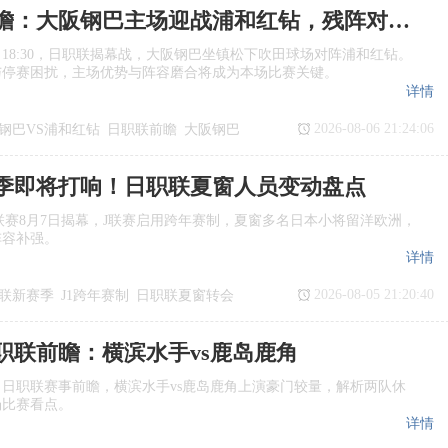
日职联前瞻：大阪钢巴主场迎战浦和红钻，残阵对决看点十足
日18:30，日职联揭幕战，大阪钢巴坐镇松下吹田球场对阵浦和红钻。
与停赛困扰，主场优势与阵容磨合将成为本场比赛关键。
详情
2026-08-06 21:24:06
钢巴VS浦和红钻
日职联前瞻
大阪钢巴
季即将打响！日职联夏窗人员变动盘点
季J1联赛8月7日揭幕，J联赛启用跨年赛制，夏窗多名日本小将留洋欧洲，
阵容补强。
详情
2026-08-05 21:20:40
联新赛季
J1跨年赛制
日职联夏窗转会
日职联前瞻：横滨水手vs鹿岛鹿角
日日职联赛事前瞻，横滨水手vs鹿岛鹿角上演豪门较量，解析两队休
场比赛看点。
详情