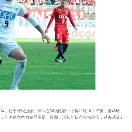
，处于降级边缘。球队在36场比赛中取得11胜10平15负，进48球
衡，但整体竞争力稍显不足。近期，球队的状态较为起伏，过去6场比