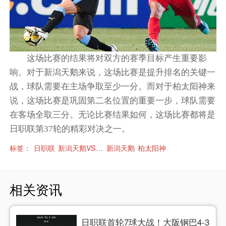
这场比赛的结果将对双方的赛季目标产生重要影
响。对于新潟天鹅来说，这场比赛是提升排名的关键一
战，球队需要在主场争取至少一分。而对于柏太阳神来
说，这场比赛是巩固第二名位置的重要一步，球队需要
在客场全取三分。无论比赛结果如何，这场比赛都将是
日职联第37轮的精彩对决之一。
标签：
日职联
新潟天鹅VS柏太阳神
新潟天鹅
柏太阳神
相关资讯
日职联首轮7球大战！大阪钢巴4‑3