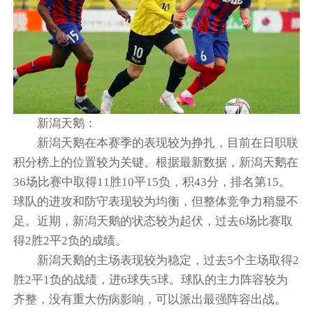
新潟天鹅：
新潟天鹅在本赛季的表现较为挣扎，目前在日职联
积分榜上的位置较为关键。根据最新数据，新潟天鹅在
36场比赛中取得11胜10平15负，积43分，排名第15。
球队的进攻和防守表现较为均衡，但整体竞争力稍显不
足。近期，新潟天鹅的状态较为起伏，过去6场比赛取
得2胜2平2负的成绩。
新潟天鹅的主场表现较为稳定，过去5个主场取得2
胜2平1负的战绩，进6球失5球。球队的主力阵容较为
齐整，没有重大伤病影响，可以派出最强阵容出战。