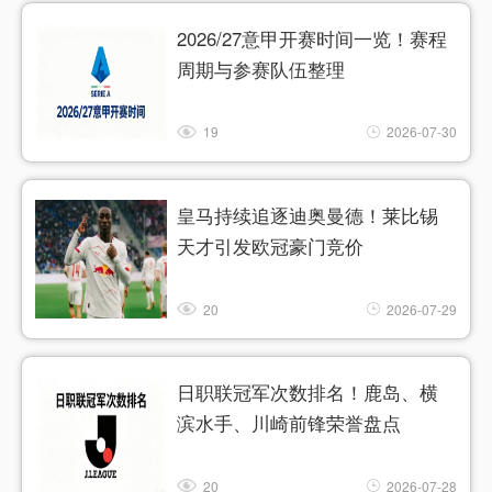
2026/27意甲开赛时间一览！赛程
周期与参赛队伍整理
19
2026-07-30
皇马持续追逐迪奥曼德！莱比锡
天才引发欧冠豪门竞价
20
2026-07-29
日职联冠军次数排名！鹿岛、横
滨水手、川崎前锋荣誉盘点
20
2026-07-28