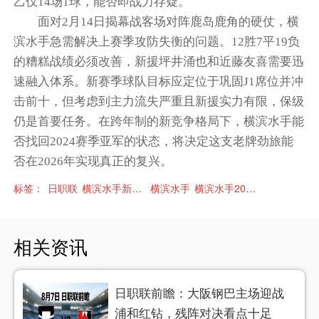
乙仅14场1球，能否即战力存疑。
面对2月14日揭幕战客场对阵鹿岛鹿角的硬仗，横
滨水手急需解决上赛季攻防失衡的问题。12胜7平19负
的糟糕战绩必须改善，新援坪井涌也和近藤友喜需要迅
速融入体系。新赛季球队目标应定位于巩固J1席位并冲
击前十，但考虑到主力流失严重且新援实力有限，保级
仍是首要任务。在跨年制的新竞争格局下，横滨水手能
否找回2024赛季亚军的状态，将决定这支老牌劲旅能
否在2026年实现真正的复兴。
标签：
日职联
横滨水手新赛季赛程
横滨水手
横滨水手2026赛季日职联赛程
相关资讯
日职联前瞻：大阪钢巴主场迎战
浦和红钻，残阵对决看点十足