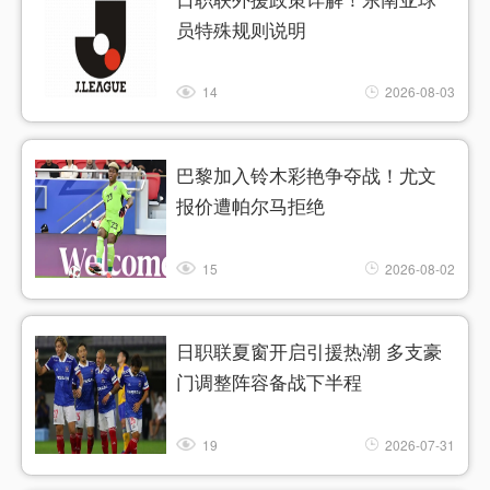
员特殊规则说明
14
2026-08-03
巴黎加入铃木彩艳争夺战！尤文
报价遭帕尔马拒绝
15
2026-08-02
日职联夏窗开启引援热潮 多支豪
门调整阵容备战下半程
19
2026-07-31