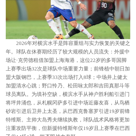
2026年对横滨水手是阵容重组与实力恢复的关键之
年。球队在休赛期经历了较大规模的人员流失：外援中
场让·克劳德租借加盟上海海港，这位22岁的多哥国脚
上赛季出场32次是球队中场重要力量；前锋植中朝日加
盟大阪钢巴，上赛季33次出场打入8球；中场井上健太
加盟清水心跳；野口怜乃、松田咏太郎和吉田真那斗等
球员离队。为填补空缺，横滨水手从神户胜利船引进门
将坪井涌也，从札幌冈萨多引进中场近藤友喜，从鸟栖
砂岩引进后卫井上太圣，从巴西克鲁塞罗引进19岁前锋
特维斯。主帅大岛秀夫继续执教，球队战术风格将更加
注重攻防平衡，但新援特维斯年仅19岁且上赛季在巴西