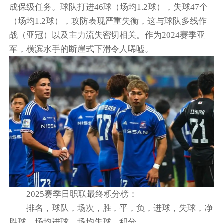
成保级任务。球队打进46球（场均1.2球），失球47个
（场均1.2球），攻防表现严重失衡，这与球队多线作
战（亚冠）以及主力流失密切相关。作为2024赛季亚
军，横滨水手的断崖式下滑令人唏嘘。
2025赛季日职联最终积分榜：
排名，球队，场次，胜，平，负，进球，失球，净
胜球，场均进球，场均失球，积分