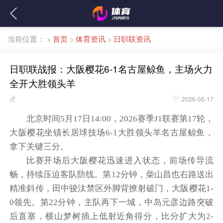
当前位置：
>
首页
>
体育资讯
>
日职联资讯
日职联战报：大阪樱花6-1名古屋鲸鱼，主场火力
全开大胜领头羊
2026-05-17
北京时间5月17日14:00，2026赛季J1联赛第17轮，
大阪樱花坐镇长居球技场6-1大胜领头羊名古屋鲸鱼，
拿下关键三分。
比赛开场后大阪樱花迅速进入状态，前场传导流
畅，持续压迫客队防线。第12分钟，柴山昌也右路送出
精准斜传，田中骏汰禁区外脚背撩射破门，大阪樱花1-
0领先。第22分钟，主队再下一城，中岛元彦边路突破
后直塞，横山梦树插上低射近角得分，比分扩大为2-