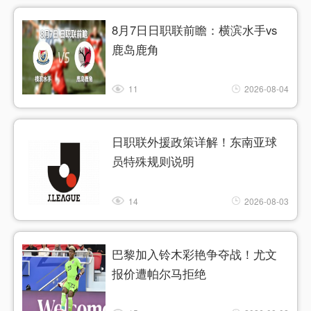
8月7日日职联前瞻：横滨水手vs
鹿岛鹿角
11
2026-08-04
日职联外援政策详解！东南亚球
员特殊规则说明
14
2026-08-03
巴黎加入铃木彩艳争夺战！尤文
报价遭帕尔马拒绝