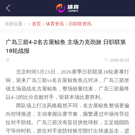
当前位置：
>
首页
>
体育资讯
>
日职联资讯
广岛三箭4-2名古屋鲸鱼 主场力克劲旅 日职联第
18轮战报
2026-05-23
北京时间5月23日，2026赛季日职联第18轮赛事打
响，迎来广岛三箭vs名古屋鲸鱼焦点对决，广岛三箭坐
镇主场迎战名古屋鲸鱼，整场较量结束，广岛三箭最终
以4-2的比分击败对手，斩获本场比赛胜利。
两队场上打法风格截然不同，名古屋鲸鱼整场更偏
向控球推进，主动掌握比赛节奏，频繁通过中场传导拉
扯对手防线。广岛三箭没有盲目拼抢球权，立足稳固防
守等待时机，抓住对手攻防转换空隙打出快速反击，进