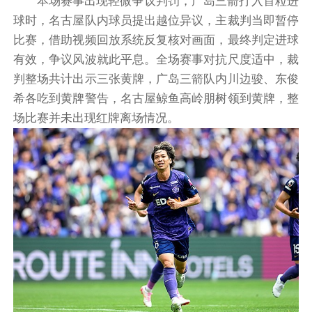
本场赛事出现轻微争议判罚，广岛三箭打入首粒进
球时，名古屋队内球员提出越位异议，主裁判当即暂停
比赛，借助视频回放系统反复核对画面，最终判定进球
有效，争议风波就此平息。全场赛事对抗尺度适中，裁
判整场共计出示三张黄牌，广岛三箭队内川边骏、东俊
希各吃到黄牌警告，名古屋鲸鱼高岭朋树领到黄牌，整
场比赛并未出现红牌离场情况。