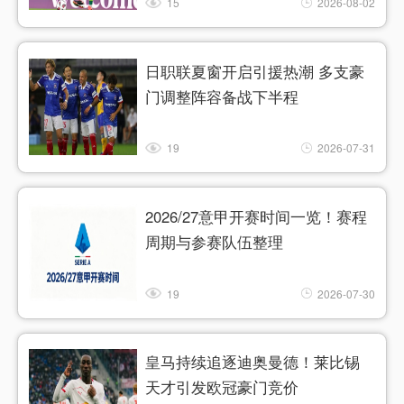
15
2026-08-02
日职联夏窗开启引援热潮 多支豪
门调整阵容备战下半程
19
2026-07-31
2026/27意甲开赛时间一览！赛程
周期与参赛队伍整理
19
2026-07-30
皇马持续追逐迪奥曼德！莱比锡
天才引发欧冠豪门竞价