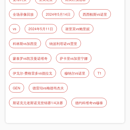
全场录像回放
2024年5月14日
西西帕斯vs诺里
vs
2024年5月11日
谢里芙vs鲍里妮
科林斯vs加西亚
纳波利塔诺vs贾里
蒙泰罗vs凯茨曼诺维奇
萨卡里vs加里宁娜
伊戈尔-费格雷多vs德拉戈
穆纳尔vs诺里
T1
GEN
德雷珀vs梅德韦杰夫
斯诺克元老斯诺克世锦赛1/4决赛
德约科维奇vs穆泰