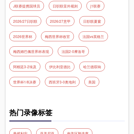
J联赛提携国球员
日职联亚外规则
j1联赛
2026/27日职联
2026/27意甲
日职联夏窗
2026世界杯
梅西世界杯收官
法国vs英格兰
梅西姆巴佩世界杯表现
法国2‑0摩洛哥
阿根廷3-2埃及
伊比利亚德比
哈兰德双响
世界杯1/8决赛
西班牙3-0奥地利
美国
热门录像标签
曼维利安
亚美尼亚
南美区预选赛