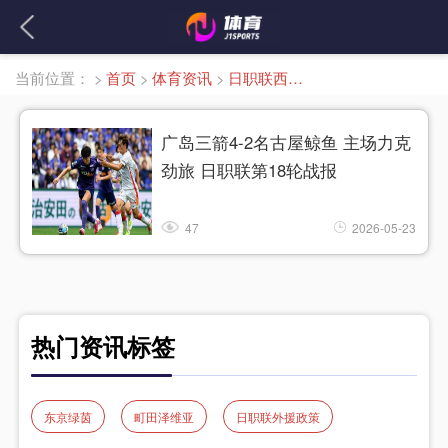
当前位置：
>
首页
>
体育资讯
>
日职联西区积分榜
广岛三箭4-2名古屋鲸鱼 主场力克
劲旅 日职联第18轮战报
47
2026-05-23
热门资讯标签
东京绿茵
町田泽维亚
日职联外援政策